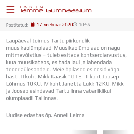
Skip
to
content
17. veebruar 2020
10:56
Postitatud:
KESKKONNAD
Stuudium
Laupäeval toimus Tartu piirkondlik
Postkast
muusikaolümpiaad. Muusikaolümpiaad on nagu
Drive
mitmevõistlus – tuleb esitada kontserdiarvustus,
Tamme TV
luua muusikateos, esitada laul ja lahendada
Tamme Leht
teooriaülesandeid. Meie õpilased esinesid väga
Kooliraadio
hästi. II koht Mikk Kaasik 10TE, III koht Joosep
Koorilaul
Lõhmus 10KU, IV koht Janetta Lukk 12KU. Mikk
ÕPPETÖÖ
ja Joosep esindavad Tartu linna vabariiklikul
Tunniplaan
olümpiaadil Tallinnas.
Aastaplaan
Õppekava
Uudise edastas õp. Anneli Leima
Ainepassid
Huviringid
Õpilastööd (UPT)