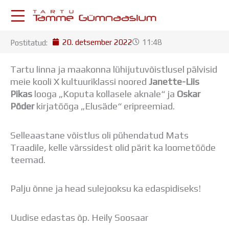
Skip
to
content
20. detsember 2022
11:48
Postitatud:
KESKKONNAD
Stuudium
Tartu linna ja maakonna lühijutuvõistlusel pälvisid
Postkast
meie kooli X kultuuriklassi noored
Janette-Liis
Drive
Pikas
looga „Koputa kollasele aknale“ ja
Oskar
Tamme TV
Põder
kirjatööga „Elusäde“ eripreemiad.
Tamme Leht
Kooliraadio
Selleaastane võistlus oli pühendatud Mats
Koorilaul
Traadile, kelle värssidest olid pärit ka loometööde
ÕPPETÖÖ
teemad.
Tunniplaan
Aastaplaan
Õppekava
Palju õnne ja head sulejooksu ka edaspidiseks!
Ainepassid
Huviringid
Uudise edastas õp. Heily Soosaar
Õpilastööd (UPT)