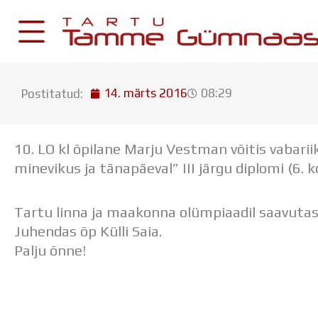
Skip
to
content
14. märts 2016
08:29
Postitatud:
KESKKONNAD
Stuudium
10. LO kl õpilane Marju Vestman võitis vabar
Postkast
minevikus ja tänapäeval” III järgu diplomi (6. k
Drive
Tartu linna ja maakonna olümpiaadil saavutas
Tamme TV
Juhendas õp Külli Saia.
Tamme Leht
Palju õnne!
Kooliraadio
Koorilaul