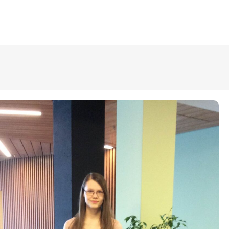
ÜLDINFO
Sisseastumine
Meie kool
Dokumendid
Uudised
Lapsevanemale
Vilistlastele
Toitlustamine
Virtuaaltuur
Õpilasesindus
Kontaktid