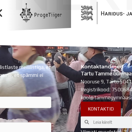
Kontaktandmed
listlaste meililistiga, et
Tartu Tamme Gümnaa
Lubame, et spämmi ei
Nooruse 9, Tartu 504
Registrikood: 750068
kool@tammegymnaasi
KONTAKTID
Search
Search
Viimati muudetud: 7. 