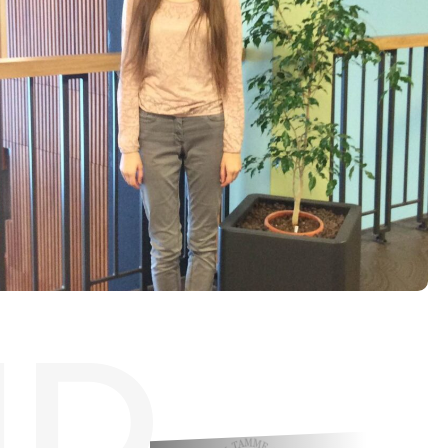
Tööpakkumised
ID