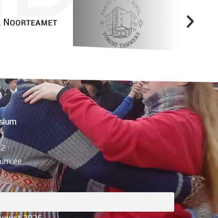
sium
11
42
um.ee
august 2026