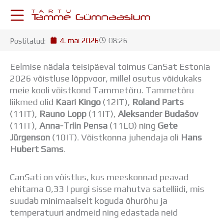
Skip
to
content
4. mai 2026
08:26
Postitatud:
KESKKONNAD
Stuudium
Eelmise nädala teisipäeval toimus CanSat Estonia
Postkast
2026 võistluse lõppvoor, millel osutus võidukaks
Drive
meie kooli võistkond Tammetõru. Tammetõru
Tamme TV
liikmed olid
Kaari Kingo
(12IT),
Roland Parts
Tamme Leht
(11IT),
Rauno Lopp
(11IT),
Aleksander Budašov
Kooliraadio
(11IT),
Anna-Triin Pensa
(11LO) ning
Gete
Koorilaul
Jürgenson
(10IT). Võistkonna juhendaja oli
Hans
ÕPPETÖÖ
Hubert Sams
.
Tunniplaan
Aastaplaan
CanSati on võistlus, kus meeskonnad peavad
Õppekava
ehitama 0,33 l purgi sisse mahutva satelliidi, mis
Ainepassid
suudab minimaalselt koguda õhurõhu ja
Huviringid
temperatuuri andmeid ning edastada neid
Õpilastööd (UPT)