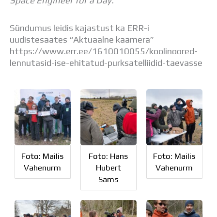
Space Engineer for a Day.
Sündumus leidis kajastust ka ERR-i
uudistesaates “Aktuaalne kaamera”
https://www.err.ee/1610010055/koolinoored-
lennutasid-ise-ehitatud-purksatelliidid-taevasse
Foto: Mailis
Foto: Hans
Foto: Mailis
Vahenurm
Hubert
Vahenurm
Sams