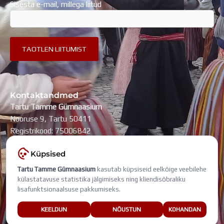
Sisesta e-mail, millega liitud
Kontaktandmed
Tartu Tamme Gümnaasium
Nooruse 9, Tartu 50411
Registrikood: 75006842
kool@tammegymnaasium.ee
Küpsised
KONTAKTID
Tartu Tamme Gümnaasium
kasutab küpsiseid eelkõige veebilehe
Search
Search
külastatavuse statistika jälgimiseks ning kliendisõbraliku
lisafunktsionaalsuse pakkumiseks.
Viimati muudetud: 6. august 2026
KEELDUN
NÕUSTUN
KOHANDAN