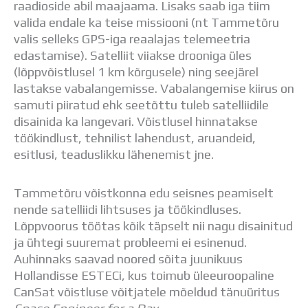
raadioside abil maajaama. Lisaks saab iga tiim
Distantsõpe
valida endale ka teise missiooni (nt Tammetõru
Kodukord
valis selleks GPS-iga reaalajas telemeetria
Projektid
edastamise). Satelliit viiakse drooniga üles
ÜLDINFO
(lõppvõistlusel 1 km kõrgusele) ning seejärel
Sisseastumine
lastakse vabalangemisse. Vabalangemise kiirus on
Meie kool
samuti piiratud ehk seetõttu tuleb satelliidile
Dokumendid
disainida ka langevari. Võistlusel hinnatakse
Uudised
töökindlust, tehnilist lahendust, aruandeid,
Lapsevanemale
esitlusi, teaduslikku lähenemist jne.
Vilistlastele
Toitlustamine
Virtuaaltuur
Tammetõru võistkonna edu seisnes peamiselt
Õpilasesindus
nende satelliidi lihtsuses ja töökindluses.
Kontaktid
Lõppvoorus töötas kõik täpselt nii nagu disainitud
Tööpakkumised
ja ühtegi suuremat probleemi ei esinenud.
Auhinnaks saavad noored sõita juunikuus
Hollandisse ESTECi, kus toimub üleeuroopaline
CanSat võistluse võitjatele mõeldud tänuüritus