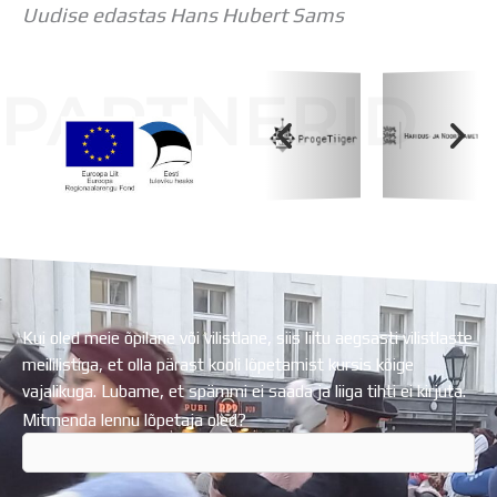
Uudise edastas Hans Hubert Sams
PARTNERID
Koolihoone valmimist rahastati Euroopa Liidu
Regionaalarengufondist
Kui oled meie õpilane või vilistlane, siis liitu aegsasti vilistlaste
meililistiga, et olla pärast kooli lõpetamist kursis kõige
vajalikuga. Lubame, et spämmi ei saada ja liiga tihti ei kirjuta.
Mitmenda lennu lõpetaja oled?