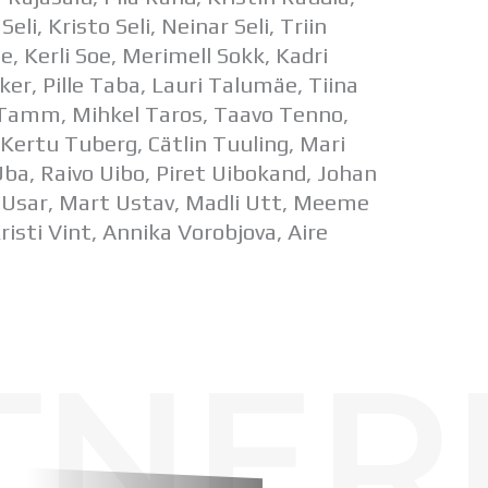
i, Kristo Seli, Neinar Seli, Triin
mäe, Kerli Soe, Merimell Sokk, Kadri
er, Pille Taba, Lauri Talumäe, Tiina
 Tamm, Mihkel Taros, Taavo Tenno,
 Kertu Tuberg, Cätlin Tuuling, Mari
ba, Raivo Uibo, Piret Uibokand, Johan
d Usar, Mart Ustav, Madli Utt, Meeme
risti Vint, Annika Vorobjova, Aire
TNER