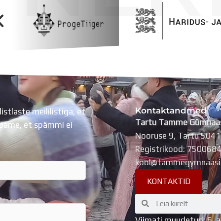
Kontaktandmed
listlaste meililistiga, et
Tartu Tamme Gümnaa
Lubame, et spämmi ei
Nooruse 9, Tartu 504
Registrikood: 750068
kool@tammegymnaasi
KONTAKTID
Search
Search
Viimati muudetud: 6. 