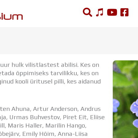
ÕPPETÖÖ
Tunniplaan
 hulk vilistlastest abilisi. Kes on
Aastaplaan
etada õppimiseks tarvilikku, kes on
Õppekava
ud kooli üritusel pilli, kes aidanud
Ainepassid
Huviringid
Õpilastööd (UPT)
Distantsõpe
Sten Ahuna, Artur Anderson, Andrus
Kodukord
a, Urmas Buhvestov, Piret Eit, Eliise
Projektid
ll, Maris Haller, Marilin Hango,
õbejärv, Emily Hõim, Anna-Liisa