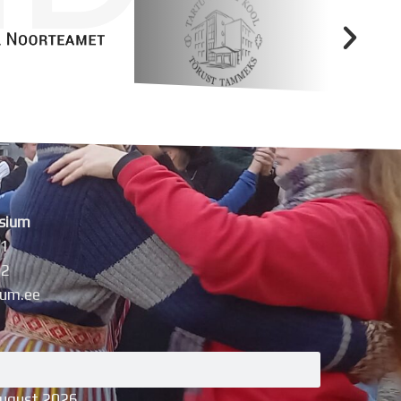
sium
11
42
um.ee
august 2026