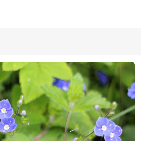
ÜLDINFO
Sisseastumine
Meie kool
Dokumendid
Uudised
Lapsevanemale
Vilistlastele
Toitlustamine
Virtuaaltuur
Õpilasesindus
Kontaktid