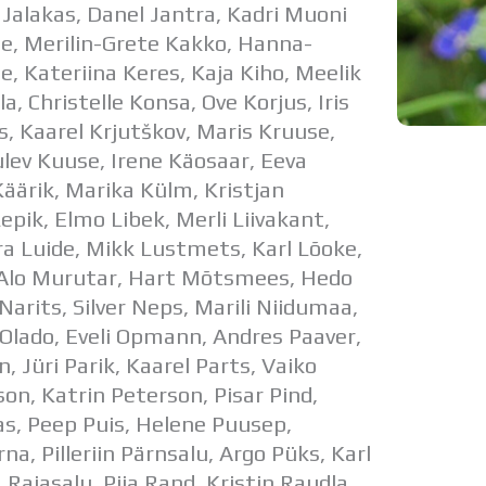
Jalakas, Danel Jantra, Kadri Muoni
de, Merilin-Grete Kakko, Hanna-
, Kateriina Keres, Kaja Kiho, Meelik
a, Christelle Konsa, Ove Korjus, Iris
s, Kaarel Krjutškov, Maris Kruuse,
lev Kuuse, Irene Käosaar, Eeva
Käärik, Marika Külm, Kristjan
epik, Elmo Libek, Merli Liivakant,
ura Luide, Mikk Lustmets, Karl Lõoke,
 Alo Murutar, Hart Mõtsmees, Hedo
rits, Silver Neps, Marili Niidumaa,
 Olado, Eveli Opmann, Andres Paaver,
, Jüri Parik, Kaarel Parts, Vaiko
n, Katrin Peterson, Pisar Pind,
s, Peep Puis, Helene Puusep,
rna, Pilleriin Pärnsalu, Argo Püks, Karl
Rajasalu, Piia Rand, Kristin Raudla,