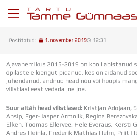
Skip
to
content
1. november 2019
12:31
Postitatud:
KESKKONNAD
Stuudium
Ajavahemikus 2015-2019 on kooli abistanud suur
Postkast
õpilastele loengut pidanud, kes on aidanud so
Drive
juhendanud, andnud head nõu või hoopis mängin
vilistlasi eest vedada jne jne.
Tamme TV
Tamme Leht
Suur aitäh head vilistlased:
Kristjan Adojaan, 
Kooliraadio
Ansip, Eger-Jasper Armolik, Regina Berezovskaj
Koorilaul
Elken, Toomas Ellervee, Hele Everaus, Kersti Gi
Andres Heinla, Frederik Mathias Helm, Priit H