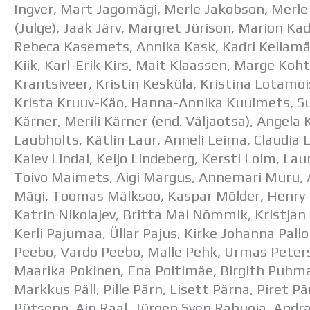
Ingver, Mart Jagomägi, Merle Jakobson, Merle 
(Julge), Jaak Järv, Margret Jürison, Marion Ka
Rebeca Kasemets, Annika Kask, Kadri Kellamäe
Kiik, Karl-Erik Kirs, Mait Klaassen, Marge Kohtl
Krantsiveer, Kristin Kesküla, Kristina Lotamõi
Krista Kruuv-Käo, Hanna-Annika Kuulmets, Su
Kärner, Merili Kärner (end. Väljaotsa), Angela 
Laubholts, Kätlin Laur, Anneli Leima, Claudia L
Kalev Lindal, Keijo Lindeberg, Kersti Loim, La
Toivo Maimets, Aigi Margus, Annemari Muru,
Mägi, Toomas Mälksoo, Kaspar Mölder, Henry Na
Katrin Nikolajev, Britta Mai Nõmmik, Kristjan
Kerli Pajumaa, Üllar Pajus, Kirke Johanna Pallon
Peebo, Vardo Peebo, Malle Pehk, Urmas Peterso
Maarika Pokinen, Ena Poltimäe, Birgith Puhma
Markkus Päll, Pille Pärn, Lisett Pärna, Piret Pä
Pütsepp, Ain Raal, Jürgen Sven Rahuoja, Andra 