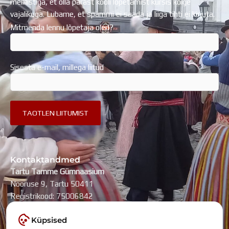
meililistiga, et olla pärast kooli lõpetamist kursis kõige
vajalikuga. Lubame, et spämmi ei saada ja liiga tihti ei kirjuta.
Mitmenda lennu lõpetaja oled?
Sisesta e-mail, millega liitud
Kontaktandmed
Tartu Tamme Gümnaasium
Nooruse 9, Tartu 50411
Registrikood: 75006842
kool@tammegymnaasium.ee
Küpsised
KONTAKTID