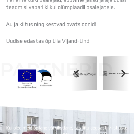
Distantsõpe
teadmisi vabariiklikul olümpiaadil osalejatele.
Kodukord
Projektid
Au ja kiitus ning kestvad ovatsioonid!
ÜLDINFO
Sisseastumine
Meie kool
Uudise edastas õp Liia Vijand-Lind
Dokumendid
Uudised
PARTNERID
Lapsevanemale
Vilistlastele
Toitlustamine
Virtuaaltuur
Õpilasesindus
Koolihoone valmimist rahastati Euroopa Liidu
Kontaktid
Regionaalarengufondist
Tööpakkumised
Kui oled meie õpilane või vilistlane, siis liitu aegsasti vilistlaste