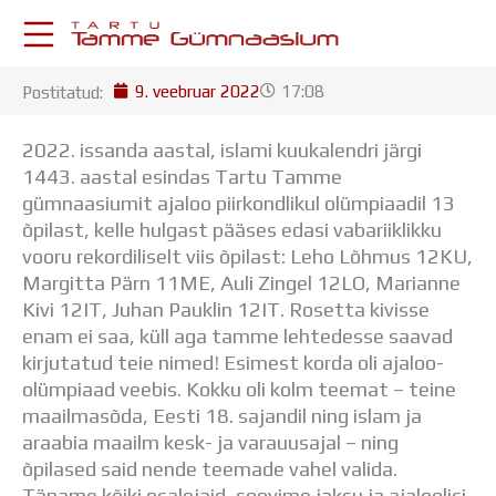
Skip
to
content
9. veebruar 2022
17:08
Postitatud:
KESKKONNAD
Stuudium
2022. issanda aastal, islami kuukalendri järgi
Postkast
1443. aastal esindas Tartu Tamme
Drive
gümnaasiumit ajaloo piirkondlikul olümpiaadil 13
Tamme TV
õpilast,
kelle hulgast pääses edasi vabariiklikku
Tamme Leht
vooru rekordiliselt viis õpilast: Leho Lõhmus 12KU,
Kooliraadio
Margitta Pärn 11ME, Auli Zingel 12LO, Marianne
Koorilaul
Kivi 12IT, Juhan Pauklin 12IT. Rosetta kivisse
ÕPPETÖÖ
enam ei saa, küll aga tamme lehtedesse saavad
Tunniplaan
kirjutatud teie nimed! Esimest korda oli ajaloo-
Aastaplaan
olümpiaad veebis. Kokku oli kolm teemat – teine
Õppekava
maailmasõda, Eesti 18. sajandil ning islam ja
Ainepassid
araabia maailm kesk- ja varauusajal – ning
Huviringid
õpilased said nende teemade vahel valida.
Õpilastööd (UPT)
Täname kõiki osalejaid, soovime jaksu ja ajaloolisi