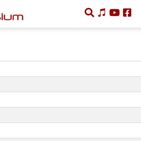
ÕPPETÖÖ
Tunniplaan
Aastaplaan
Õppekava
Ainepassid
Huviringid
Õpilastööd (UPT)
Distantsõpe
Kodukord
Projektid