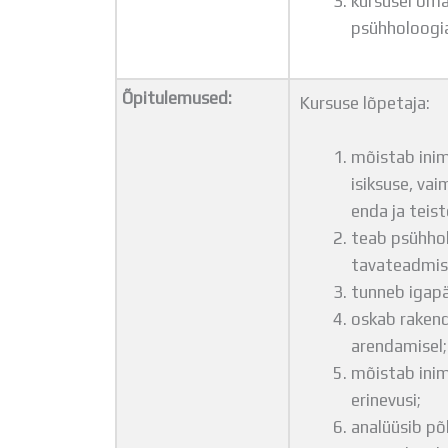
kursusel oma
psühholoogia
Õpitulemused:
Kursuse lõpetaja:
mõistab inim
isiksuse, va
enda ja teist
teab psühhol
tavateadmis
tunneb igapä
oskab rakend
arendamisel;
mõistab inime
erinevusi;
analüüsib põ