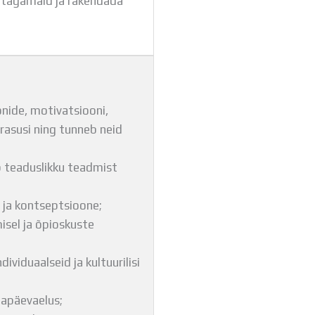
e tagamaid ja rakendada
nide, motivatsiooni,
rasusi ning tunneb neid
b teaduslikku teadmist
 ja kontseptsioone;
sel ja õpioskuste
ividuaalseid ja kultuurilisi
gapäevaelus;