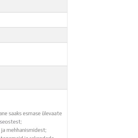
Tööpakkumised
ilane saaks esmase ülevaate
seostest;
t ja mehhanismidest;