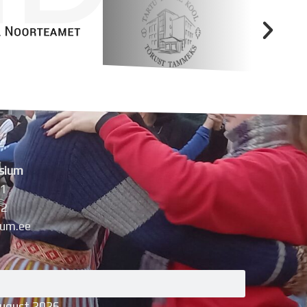
sium
11
42
um.ee
august 2026