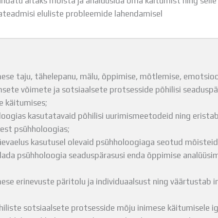
ndatu aitaks mõista ja analüüsida oma käitumist ning sell
teadmisi eluliste probleemide lahendamisel
ese taju, tähelepanu, mälu, õppimise, mõtlemise, emotsioo
imsete võimete ja sotsiaalsete protsesside põhilisi seaduspä
e käitumises;
oogias kasutatavaid põhilisi uurimismeetodeid ning erista
est psühholoogias;
evaelus kasutusel olevaid psühholoogiaga seotud mõisteid
ada psühholoogia seaduspärasusi enda õppimise analüüsimi
se erinevuste päritolu ja individuaalsust ning väärtustab ind
hiliste sotsiaalsete protsesside mõju inimese käitumisele i