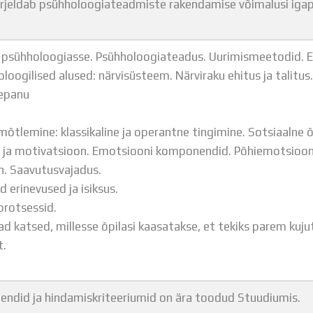
irjeldab psühholoogiateadmiste rakendamise võimalusi iga
 psühholoogiasse. Psühholoogiateadus. Uurimismeetodid. E
loogilised alused: närvisüsteem. Närviraku ehitus ja talitus.
lepanu
mõtlemine: klassikaline ja operantne tingimine. Sotsiaalne 
 ja motivatsioon. Emotsiooni komponendid. Põhiemotsiooni
. Saavutusvajadus.
d erinevused ja isiksus.
protsessid.
vad katsed, millesse õpilasi kaasatakse, et tekiks parem kuj
t.
endid ja hindamiskriteeriumid on ära toodud Stuudiumis.