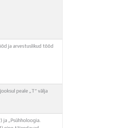
ööd ja arvestuslikud tööd
ooksul peale „T“ välja
) ja „Psühholoogia.