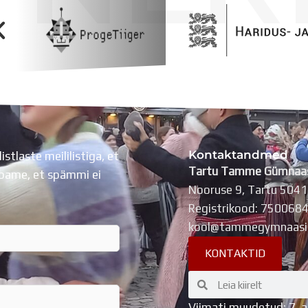
Kontaktandmed
listlaste meililistiga, et
Tartu Tamme Gümnaa
Lubame, et spämmi ei
Nooruse 9, Tartu 504
Registrikood: 750068
kool@tammegymnaasi
KONTAKTID
Search
Search
Viimati muudetud: 7. 