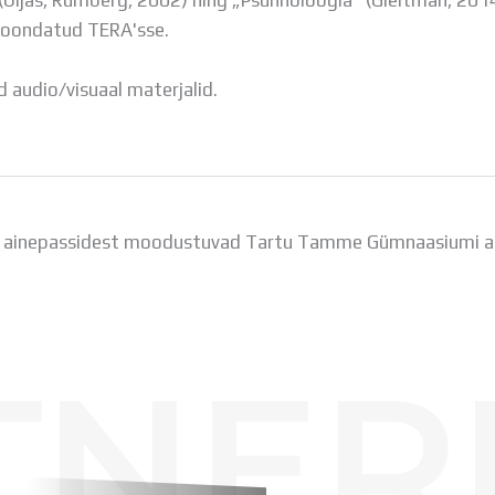
Uljas, Rumberg, 2002) ning „Psühholoogia“ (Gleitman, 201
 koondatud TERA'sse.
 audio/visuaal materjalid.
 ainepassidest moodustuvad Tartu Tamme Gümnaasiumi a
TNER