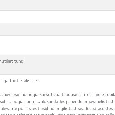
utilist tundi
sega taotletakse, et:
iks huvi psühholoogia kui sotsiaalteaduse suhtes ning et õp
psühholoogia uurimisvaldkondades ja nende omavahelistest 
 ülevaate põhilistest psühholoogilistest seaduspärasustes