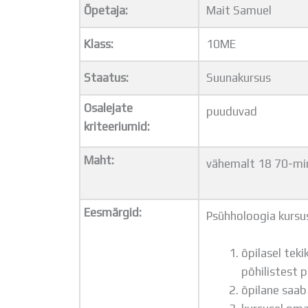
Õpetaja:
Mait Samuel
Klass:
10ME
Staatus:
Suunakursus
Osalejate
puuduvad
kriteeriumid:
Maht:
vähemalt 18 70-min
Eesmärgid:
Psühholoogia kursu
õpilasel tek
põhilistest 
õpilane saab