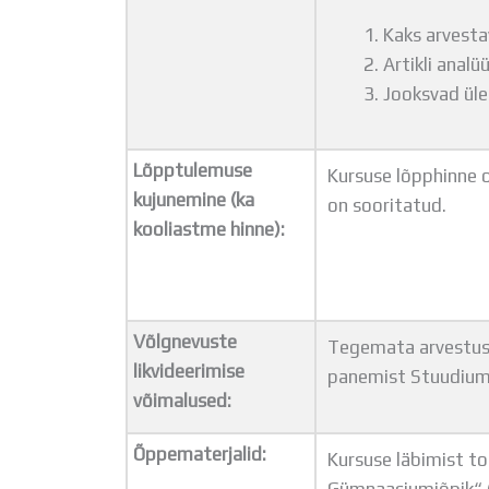
Kaks arvesta
Artikli analü
Jooksvad ül
Lõpptulemuse
Kursuse lõpphinne o
kujunemine (ka
on sooritatud.
kooliastme hinne):
Võlgnevuste
Tegemata arvestusli
likvideerimise
panemist Stuudium
võimalused:
Õppematerjalid:
Kursuse läbimist to