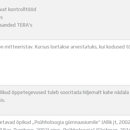
vat kontrolltööd
üs
esanded TERA's
n mitteeristav. Kursus loetakse arvestatuks, kui kodused t
kud õppetegevused tuleb sooritada hiljemalt kahe nädala j
is.
etavad õpikud „Psühholoogia gümnaasiumile“ (Allik jt, 2002