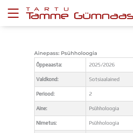
Skip
to
content
KESKKONNAD
Ainepass: Psühholoogia
Stuudium
Postkast
Õppeaasta:
2025/2026
Drive
Valdkond:
Sotsiaalained
Tamme TV
Periood:
2
Tamme Leht
Kooliraadio
Aine:
Psühholoogia
Koorilaul
Nimetus:
Psühholoogia