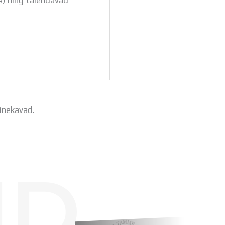
4) ning täiendavad
inekavad.
ID