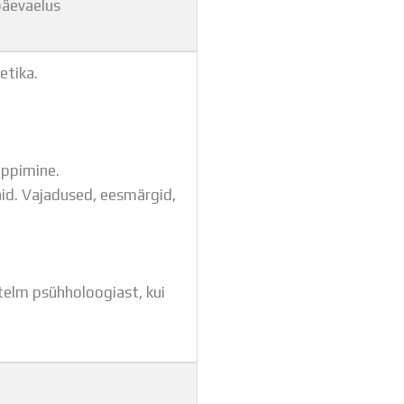
päevaelus
etika.
õppimine.
d. Vajadused, eesmärgid,
utelm psühholoogiast, kui