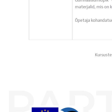
Gümnaasiumiõpik“ (
materjalid, mis on
Õpetaja kohandatud
Kursuste
PAR