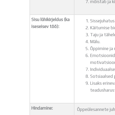
mõistab ja k
Sisu lühikirjeldus (ka
Sissejuhatus
iseseisev töö):
Käitumise bio
Taju ja tähe
Mälu.
Õppimine ja 
Emotsioonid
motivatsioon
Individuaalse
Sotsiaalsed 
Lisaks erine
teadusharus
Hindamine:
Õppeülesannete juh