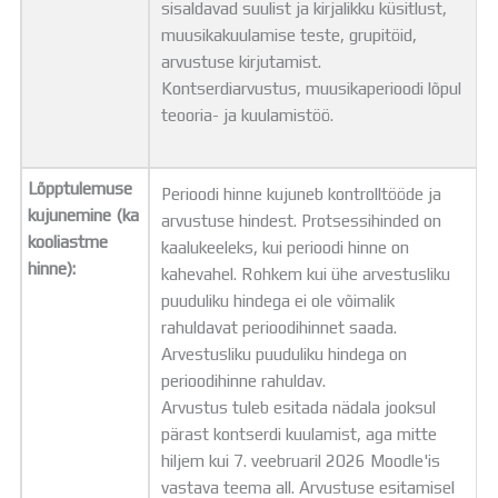
sisaldavad suulist ja kirjalikku küsitlust,
muusikakuulamise teste, grupitöid,
arvustuse kirjutamist.
Kontserdiarvustus, muusikaperioodi lõpul
teooria- ja kuulamistöö.
Lõpptulemuse
Perioodi hinne kujuneb kontrolltööde ja
kujunemine (ka
arvustuse hindest. Protsessihinded on
kooliastme
kaalukeeleks, kui perioodi hinne on
hinne):
kahevahel. Rohkem kui ühe arvestusliku
puuduliku hindega ei ole võimalik
rahuldavat perioodihinnet saada.
Arvestusliku puuduliku hindega on
perioodihinne rahuldav.
Arvustus tuleb esitada nädala jooksul
pärast kontserdi kuulamist, aga mitte
hiljem kui 7. veebruaril 2026 Moodle'is
vastava teema all. Arvustuse esitamisel