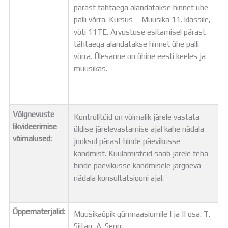
pärast tähtaega alandatakse hinnet ühe
palli võrra. Kursus – Muusika 11. klassile,
võti 11TE. Arvustuse esitamisel pärast
tähtaega alandatakse hinnet ühe palli
võrra. Ülesanne on ühine eesti keeles ja
muusikas.
Võlgnevuste
Kontrolltöid on võimalik järele vastata
likvideerimise
üldise järelevastamise ajal kahe nädala
võimalused:
jooksul pärast hinde päevikusse
kandmist. Kuulamistöid saab järele teha
hinde päevikusse kandmisele järgneva
nädala konsultatsiooni ajal.
Õppematerjalid:
Muusikaõpik gümnaasiumile I ja II osa. T.
Siitan, A. Sepp;