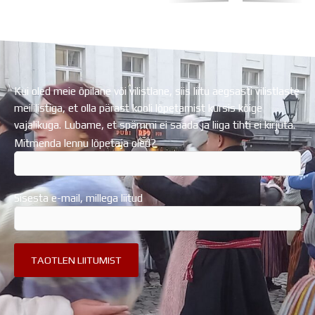
Koolihoone valmimist rahastati Euroopa Liidu
Regionaalarengufondist
Kui oled meie õpilane või vilistlane, siis liitu aegsasti vilistlaste
meililistiga, et olla pärast kooli lõpetamist kursis kõige
vajalikuga. Lubame, et spämmi ei saada ja liiga tihti ei kirjuta.
Mitmenda lennu lõpetaja oled?
Sisesta e-mail, millega liitud