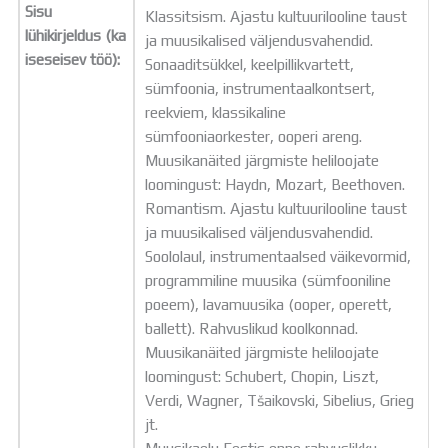
Sisu
Klassitsism. Ajastu kultuurilooline taust
lühikirjeldus (ka
ja muusikalised väljendusvahendid.
iseseisev töö):
Sonaaditsükkel, keelpillikvartett,
sümfoonia, instrumentaalkontsert,
reekviem, klassikaline
sümfooniaorkester, ooperi areng.
Muusikanäited järgmiste heliloojate
loomingust: Haydn, Mozart, Beethoven.
Romantism. Ajastu kultuurilooline taust
ja muusikalised väljendusvahendid.
Soololaul, instrumentaalsed väikevormid,
programmiline muusika (sümfooniline
poeem), lavamuusika (ooper, operett,
ballett). Rahvuslikud koolkonnad.
Muusikanäited järgmiste heliloojate
loomingust: Schubert, Chopin, Liszt,
Verdi, Wagner, Tšaikovski, Sibelius, Grieg
jt.