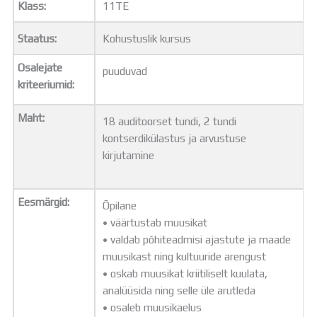
Klass:
11TE
Distantsõpe
Kodukord
Staatus:
Kohustuslik kursus
Projektid
ÜLDINFO
Osalejate
puuduvad
Sisseastumine
kriteeriumid:
Meie kool
Dokumendid
Maht:
18 auditoorset tundi, 2 tundi
Uudised
kontserdikülastus ja arvustuse
Lapsevanemale
kirjutamine
Vilistlastele
Toitlustamine
Virtuaaltuur
Eesmärgid:
Õpilane
Õpilasesindus
• väärtustab muusikat
Kontaktid
• valdab põhiteadmisi ajastute ja maade
Tööpakkumised
muusikast ning kultuuride arengust
• oskab muusikat kriitiliselt kuulata,
analüüsida ning selle üle arutleda
• osaleb muusikaelus