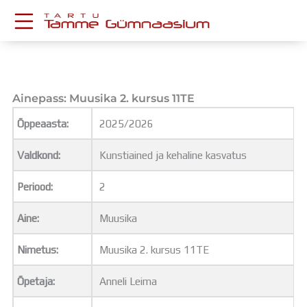
Skip
to
content
KESKKONNAD
Stuudium
Postkast
Ainepass: Muusika 2. kursus 11TE
Drive
Õppeaasta:
2025/2026
Tamme TV
Tamme Leht
Valdkond:
Kunstiained ja kehaline kasvatus
Kooliraadio
Koorilaul
Periood:
2
ÕPPETÖÖ
Tunniplaan
Aine:
Muusika
Aastaplaan
Õppekava
Nimetus:
Muusika 2. kursus 11TE
Ainepassid
Õpetaja:
Anneli Leima
Huviringid
Õpilastööd (UPT)