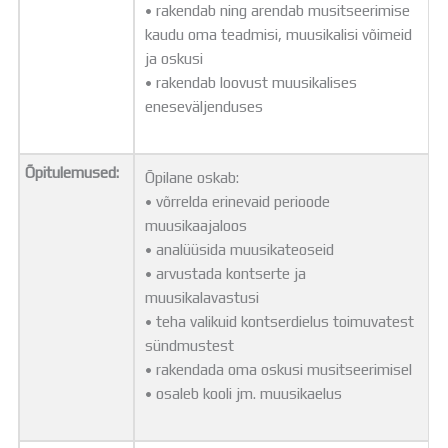
• rakendab ning arendab musitseerimise
kaudu oma teadmisi, muusikalisi võimeid
ja oskusi
• rakendab loovust muusikalises
eneseväljenduses
Õpitulemused:
Õpilane oskab:
• võrrelda erinevaid perioode
muusikaajaloos
• analüüsida muusikateoseid
• arvustada kontserte ja
muusikalavastusi
• teha valikuid kontserdielus toimuvatest
sündmustest
• rakendada oma oskusi musitseerimisel
• osaleb kooli jm. muusikaelus