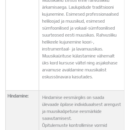
Muusikaelu Eestis enne rahvuslikku
ärkamisaega. Laulupidude traditsiooni
kujunemine. Esimesed professionaalsed
heliloojad ja muusikud, esimesed
sümfoonilised ja vokaal-sümfoonilised
suurteosed eesti muusikas. Rahvusliku
helikeele kujunemine koori-,
instrumentaal- ja lavamuusikas.
Muusikaürituse külastamine vähemalt
üks kord kursuse vältel ning asjakohase
arvamuse avaldamine muusikalist
oskussõnavara kasutades.
Hindamine:
Hindamise eesmärgiks on saada
ülevaade õpilase individuaalsest arengust
ja muusikaõpetuse eesmärkide
saavutamisest.
Õpitulemuste kontrollimise vormid