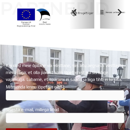
PARTNERID
Koolihoone valmimist rahastati Euroopa Liidu
Regionaalarengufondist
Kui oled meie õpilane või vilistlane, siis liitu aegsasti vilistlaste
meililistiga, et olla pärast kooli lõpetamist kursis kõige
vajalikuga. Lubame, et spämmi ei saada ja liiga tihti ei kirjuta.
Mitmenda lennu lõpetaja oled?
Sisesta e-mail, millega liitud