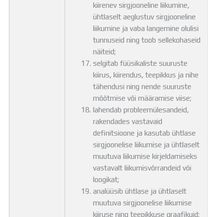
kiirenev sirgjooneline liikumine,
ühtlaselt aeglustuv sirgjooneline
liikumine ja vaba langemine olulisi
tunnuseid ning toob sellekohaseid
näiteid;
selgitab füüsikaliste suuruste
kiirus, kiirendus, teepikkus ja nihe
tähendusi ning nende suuruste
mõõtmise või määramise viise;
lahendab probleemülesandeid,
rakendades vastavaid
definitsioone ja kasutab ühtlase
sirgjoonelise liikumise ja ühtlaselt
muutuva liikumise kirjeldamiseks
vastavalt liikumisvõrrandeid või
loogikat;
analüüsib ühtlase ja ühtlaselt
muutuva sirgjoonelise liikumise
kiiruse ning teepikkuse graafikuid;