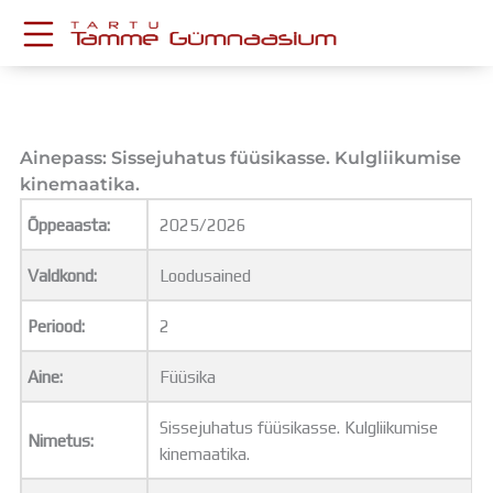
Skip
to
content
KESKKONNAD
Stuudium
Postkast
Ainepass: Sissejuhatus füüsikasse. Kulgliikumise
Drive
kinemaatika.
Tamme TV
Õppeaasta:
2025/2026
Tamme Leht
Kooliraadio
Valdkond:
Loodusained
Koorilaul
ÕPPETÖÖ
Periood:
2
Tunniplaan
Aastaplaan
Aine:
Füüsika
Õppekava
Ainepassid
Sissejuhatus füüsikasse. Kulgliikumise
Nimetus:
Huviringid
kinemaatika.
Õpilastööd (UPT)