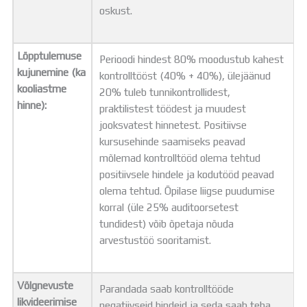
oskust.
Lõpptulemuse
Perioodi hindest 80% moodustub kahest
kujunemine (ka
kontrolltööst (40% + 40%), ülejäänud
kooliastme
20% tuleb tunnikontrollidest,
hinne):
praktilistest töödest ja muudest
jooksvatest hinnetest. Positiivse
kursusehinde saamiseks peavad
mõlemad kontrolltööd olema tehtud
positiivsele hindele ja kodutööd peavad
olema tehtud. Õpilase liigse puudumise
korral (üle 25% auditoorsetest
tundidest) võib õpetaja nõuda
arvestustöö sooritamist.
Võlgnevuste
Parandada saab kontrolltööde
likvideerimise
negatiivseid hindeid ja seda saab teha