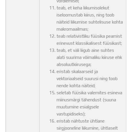
võrdlemisel;
teab, et keha liikumisolekut
iseloomustab kiirus, ning toob
näiteid liikumise suhtelisuse kohta
makromaailmas;
teab relativistliku füüsika peamist
erinevust klassikalisest füüsikast;
teab, et väli liigub aine suhtes
alati suurima võimaliku kiiruse ehk
absoluutkiirusega;
eristab skalaarseid ja
vektoriaalseid suurusi ning toob
nende kohta näiteid;
seletab füüsika valemites esineva
miinusmärgi tähendust (suuna
muutumine esialgsele
vastupidiseks);
eristab nähtuste ühtlane
sirgjooneline liikumine, ühtlaselt