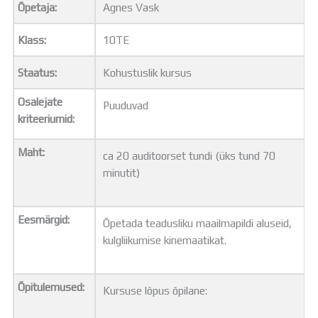
Õpetaja:
Agnes Vask
Distantsõpe
Kodukord
Klass:
10TE
Projektid
ÜLDINFO
Staatus:
Kohustuslik kursus
Sisseastumine
Meie kool
Osalejate
Puuduvad
Dokumendid
kriteeriumid:
Uudised
Lapsevanemale
Maht:
ca 20 auditoorset tundi (üks tund 70
Vilistlastele
minutit)
Toitlustamine
Virtuaaltuur
Õpilasesindus
Eesmärgid:
Õpetada teadusliku maailmapildi aluseid,
Kontaktid
kulgliikumise kinemaatikat.
Tööpakkumised
Õpitulemused:
Kursuse lõpus õpilane: