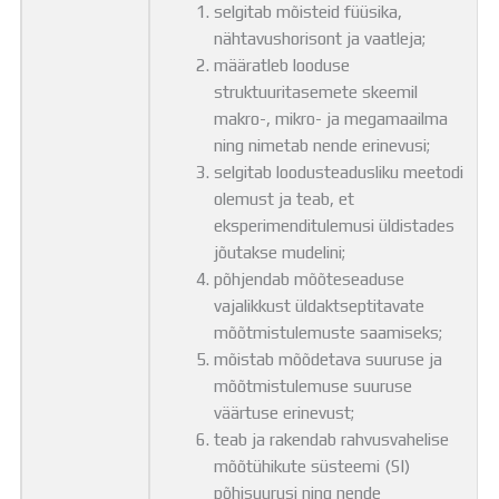
selgitab mõisteid füüsika,
nähtavushorisont ja vaatleja;
määratleb looduse
struktuuritasemete skeemil
makro-, mikro- ja megamaailma
ning nimetab nende erinevusi;
selgitab loodusteadusliku meetodi
olemust ja teab, et
eksperimenditulemusi üldistades
jõutakse mudelini;
põhjendab mõõteseaduse
vajalikkust üldaktseptitavate
mõõtmistulemuste saamiseks;
mõistab mõõdetava suuruse ja
mõõtmistulemuse suuruse
väärtuse erinevust;
teab ja rakendab rahvusvahelise
mõõtühikute süsteemi (SI)
põhisuurusi ning nende