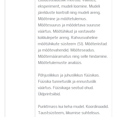
eksperiment, mudeli loomine. Mudeli
järelduste kontroll ning mudeli areng.
Mõõtmine ja mõõtetulemus.
Mõõtesuurus ja mõõdetava suuruse
väärtus. Mõõtühikud ja vastavate
kokkulepete areng. Rahvusvaheline
mõõtühikute süsteem (SI). Mõõteriistad
ja mõõtevahendid. Mõõteseadus.
Mõõtemääramatus ning selle hindamine.
Mõõtetulemuste analüüs.
Põhjuslikkus ja juhuslikkus füüsikas.
Füüsika tunnetuslik ja ennustuslik
väärtus. Füüsikaga seotud ohud.
Üldprintsiibid.
Punktmass kui keha mudel. Koordinaadid.
Taustsüsteem, liikumise suhtelisus.