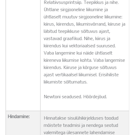
Relatiivsusprintsiip. Teepikkus ja nihe.
Ühtlane sirgjooneline liikumine ja
ühtlaselt muutuv sirgjooneline liikumine:
kiirus, kiirendus, liikumisvõrrand, kiiruse ja
läbitud teepikkuse sõltuvus ajast,
vastavad graafikud. Nihe, kiirus ja
kiirendus kui vektoriaalsed suurused.
Vaba langemine kui näide ühtlaselt
kiireneva liikumise kohta. Vaba langemise
kiirendus. Kiiruse ja kõrguse sõltuvus
ajast vertikaalsel liikumisel. Erisihiliste
liikumiste sõltumatus.
Newtoni seadused. Hõõrdejõud.
Hindamine:
Hinnatakse sisulühikirjelduses toodud
mõistete teadmisi ja nendega seotud
valemitega ülesannete lahendamise