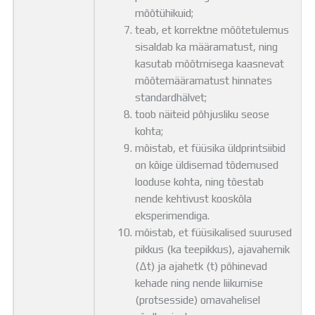
mõõtühikuid;
teab, et korrektne mõõtetulemus
sisaldab ka määramatust, ning
kasutab mõõtmisega kaasnevat
mõõtemääramatust hinnates
standardhälvet;
toob näiteid põhjusliku seose
kohta;
mõistab, et füüsika üldprintsiibid
on kõige üldisemad tõdemused
looduse kohta, ning tõestab
nende kehtivust kooskõla
eksperimendiga.
mõistab, et füüsikalised suurused
pikkus (ka teepikkus), ajavahemik
(Δt) ja ajahetk (t) põhinevad
kehade ning nende liikumise
(protsesside) omavahelisel