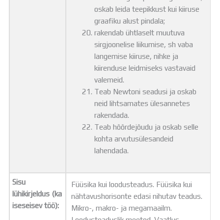
oskab leida teepikkust kui kiiruse
graafiku alust pindala;
rakendab ühtlaselt muutuva
sirgjoonelise liikumise, sh vaba
langemise kiiruse, nihke ja
kiirenduse leidmiseks vastavaid
valemeid.
Teab Newtoni seadusi ja oskab
neid lihtsamates ülesannetes
rakendada.
Teab hõõrdejõudu ja oskab selle
kohta arvutusülesandeid
lahendada.
Sisu
Füüsika kui loodusteadus. Füüsika kui
lühikirjeldus (ka
nähtavushorisonte edasi nihutav teadus.
iseseisev töö):
Mikro-, makro- ja megamaailm.
Loodusteaduslik meetod. Vaatlus,