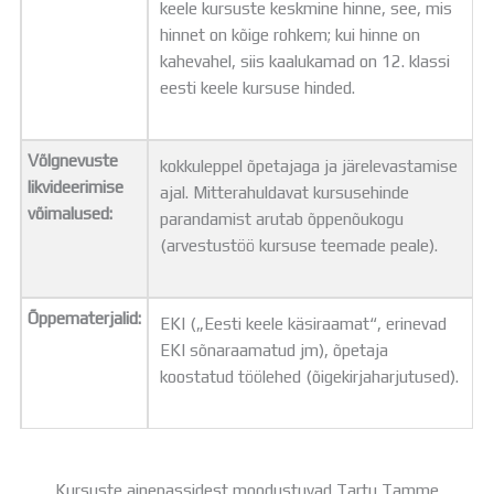
keele kursuste keskmine hinne, see, mis
hinnet on kõige rohkem; kui hinne on
kahevahel, siis kaalukamad on 12. klassi
eesti keele kursuse hinded.
Võlgnevuste
kokkuleppel õpetajaga ja järelevastamise
likvideerimise
ajal. Mitterahuldavat kursusehinde
võimalused:
parandamist arutab õppenõukogu
(arvestustöö kursuse teemade peale).
Õppematerjalid:
EKI („Eesti keele käsiraamat“, erinevad
EKI sõnaraamatud jm), õpetaja
koostatud töölehed (õigekirjaharjutused).
Kursuste ainepassidest moodustuvad Tartu Tamme