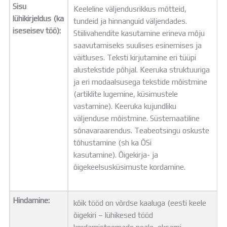
Sisu
Keeleline väljendusrikkus mõtteid,
lühikirjeldus (ka
tundeid ja hinnanguid väljendades.
iseseisev töö):
Stiilivahendite kasutamine erineva mõju
saavutamiseks suulises esinemises ja
väitluses. Teksti kirjutamine eri tüüpi
alustekstide põhjal. Keeruka struktuuriga
ja eri modaalsusega tekstide mõistmine
(artiklite lugemine, küsimustele
vastamine). Keeruka kujundliku
väljenduse mõistmine. Süstemaatiline
sõnavaraarendus. Teabeotsingu oskuste
tõhustamine (sh ka ÕSi
kasutamine). Õigekirja- ja
õigekeelsusküsimuste kordamine.
Hindamine:
kõik tööd on võrdse kaaluga (eesti keele
õigekiri – lühikesed tööd