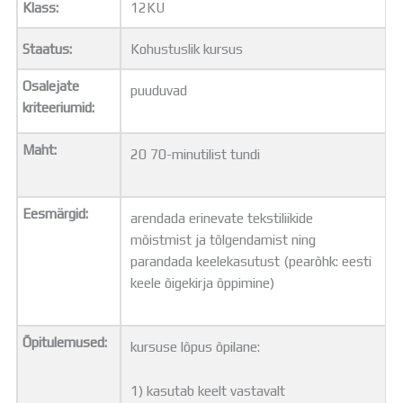
Klass:
12KU
Distantsõpe
Kodukord
Staatus:
Kohustuslik kursus
Projektid
ÜLDINFO
Osalejate
puuduvad
Sisseastumine
kriteeriumid:
Meie kool
Dokumendid
Maht:
20 70-minutilist tundi
Uudised
Lapsevanemale
Vilistlastele
Eesmärgid:
arendada erinevate tekstiliikide
Toitlustamine
mõistmist ja tõlgendamist ning
Virtuaaltuur
parandada keelekasutust (pearõhk: eesti
Õpilasesindus
keele õigekirja õppimine)
Kontaktid
Tööpakkumised
Õpitulemused:
kursuse lõpus õpilane:
1) kasutab keelt vastavalt