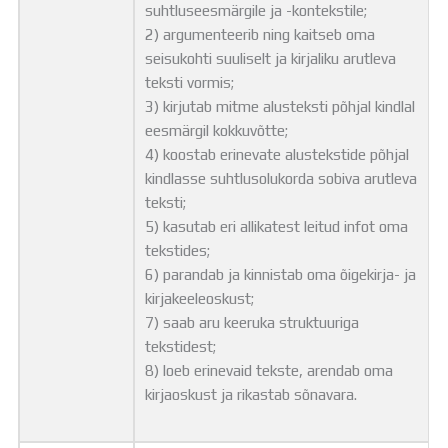
suhtluseesmärgile ja -kontekstile;
2) argumenteerib ning kaitseb oma
seisukohti suuliselt ja kirjaliku arutleva
teksti vormis;
3) kirjutab mitme alusteksti põhjal kindlal
eesmärgil kokkuvõtte;
4) koostab erinevate alustekstide põhjal
kindlasse suhtlusolukorda sobiva arutleva
teksti;
5) kasutab eri allikatest leitud infot oma
tekstides;
6) parandab ja kinnistab oma õigekirja- ja
kirjakeeleoskust;
7) saab aru keeruka struktuuriga
tekstidest;
8) loeb erinevaid tekste, arendab oma
kirjaoskust ja rikastab sõnavara.