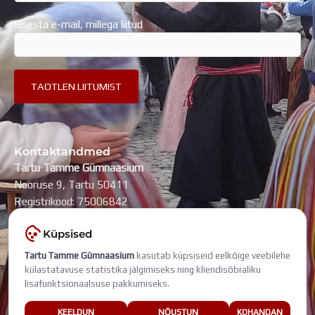
Sisesta e-mail, millega liitud
Kontaktandmed
Tartu Tamme Gümnaasium
Nooruse 9, Tartu 50411
Registrikood: 75006842
kool@tammegymnaasium.ee
Küpsised
KONTAKTID
Tartu Tamme Gümnaasium
kasutab küpsiseid eelkõige veebilehe
Search
Search
külastatavuse statistika jälgimiseks ning kliendisõbraliku
lisafunktsionaalsuse pakkumiseks.
Viimati muudetud: 5. august 2026
KEELDUN
NÕUSTUN
KOHANDAN