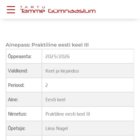
Skip
to
content
KESKKONNAD
Stuudium
Postkast
Ainepass: Praktiline eesti keel III
Drive
Õppeaasta:
2025/2026
Tamme TV
Tamme Leht
Valdkond:
Keel ja kirjandus
Kooliraadio
Koorilaul
Periood:
2
ÕPPETÖÖ
Tunniplaan
Aine:
Eesti keel
Aastaplaan
Õppekava
Nimetus:
Praktiline eesti keel III
Ainepassid
Õpetaja:
Liina Nagel
Huviringid
Õpilastööd (UPT)