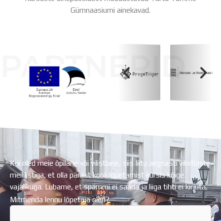
Gümnaasiumi ainekavad.
PARTNERID
Koolihoone valmimist rahastati Euroopa Liidu
Regionaalarengufondist
Kui oled meie õpilane või vilistlane, siis liitu aegsasti vilistlaste
meililistiga, et olla pärast kooli lõpetamist kursis kõige
vajalikuga. Lubame, et spämmi ei saada ja liiga tihti ei kirjuta.
Mitmenda lennu lõpetaja oled?