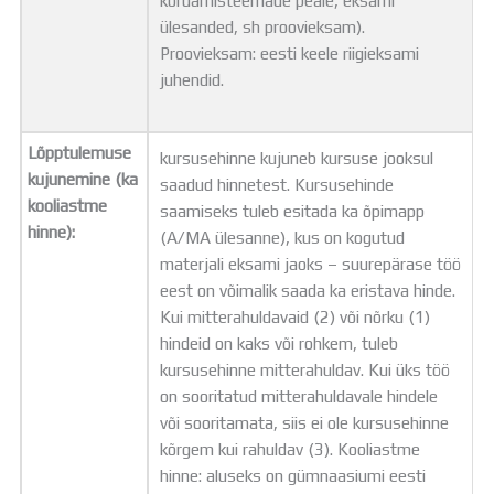
kordamisteemade peale, eksami
ülesanded, sh proovieksam).
Proovieksam: eesti keele riigieksami
juhendid.
Lõpptulemuse
kursusehinne kujuneb kursuse jooksul
kujunemine (ka
saadud hinnetest. Kursusehinde
kooliastme
saamiseks tuleb esitada ka õpimapp
hinne):
(A/MA ülesanne), kus on kogutud
materjali eksami jaoks – suurepärase töö
eest on võimalik saada ka eristava hinde.
Kui mitterahuldavaid (2) või nõrku (1)
hindeid on kaks või rohkem, tuleb
kursusehinne mitterahuldav. Kui üks töö
on sooritatud mitterahuldavale hindele
või sooritamata, siis ei ole kursusehinne
kõrgem kui rahuldav (3). Kooliastme
hinne: aluseks on gümnaasiumi eesti