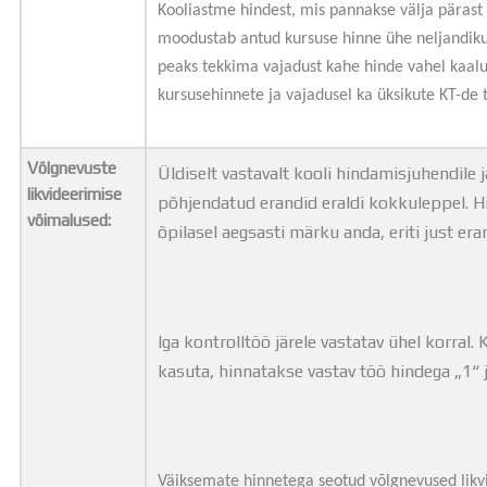
Kooliastme hindest, mis pannakse välja pärast k
moodustab antud kursuse hinne ühe neljandiku
peaks tekkima vajadust kahe hinde vahel kaal
kursusehinnete ja vajadusel ka üksikute KT-de
Võlgnevuste
Üldiselt vastavalt kooli hindamisjuhendile 
likvideerimise
põhjendatud erandid eraldi kokkuleppel. H
võimalused:
õpilasel aegsasti märku anda, eriti just er
Iga kontrolltöö järele vastatav ühel korral.
kasuta, hinnatakse vastav töö hindega „1“ 
Väiksemate hinnetega seotud võlgnevused likv