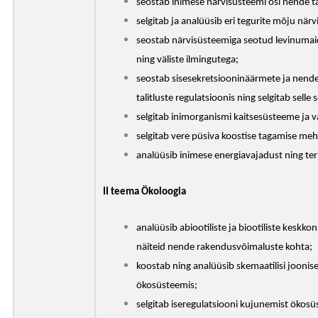
seostab inimese närvisüsteemi osi nende ta
selgitab ja analüüsib eri tegurite mõju närvi
seostab närvisüsteemiga seotud levinumai
ning väliste ilmingutega;
seostab sisesekretsiooninäärmete ja nende
talitluste regulatsioonis ning selgitab selle
selgitab inimorganismi kaitsesüsteeme ja v
selgitab vere püsiva koostise tagamise meh
analüüsib inimese energiavajadust ning t
II teema Ökoloogia
analüüsib abiootiliste ja biootiliste keskk
näiteid nende rakendusvõimaluste kohta;
koostab ning analüüsib skemaatilisi joonis
ökosüsteemis;
selgitab iseregulatsiooni kujunemist ökosü