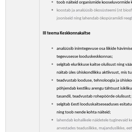
toob näiteid organismide kooseluvormide k
koostab ja analüüsib ökosüsteemi (nt biosfä
jooniseid ning lahendab ökopüramiidi reegl
III teema Keskkonnakaitse
analüüsib inimtegevuse osa liikide hävimis
tegevusesse looduskeskkonnas;
selgitab elurikkuse kaitse olulisust ning vää
näitab üles ühiskondlikku aktiivsust, mis t
teadvustab looduse, tehnoloogia ja ühisko
põhjendab kestliku arengu tähtsust isiklikul,
tasandil, teadvustab rohepöörde olulisust;
selgitab Eesti looduskaitseseaduses esitat
ning toob nende kohta näiteid;
lahendab kohalikele näidetele tuginevaid
arvestades teaduslikke, majanduslikke, eeti