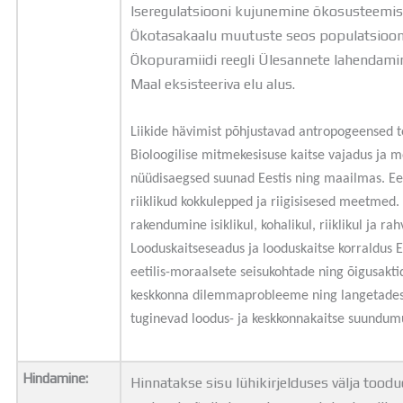
Iseregulatsiooni kujunemine ökosusteemis 
Ökotasakaalu muutuste seos populatsiooni
Ökopuramiidi reegli Ülesannete lahendamine
Maal eksisteeriva elu alus.
Liikide hävimist põhjustavad antropogeensed te
Bioloogilise mitmekesisuse kaitse vajadus ja 
nüüdisaegsed suunad Eestis ning maailmas. Ees
riiklikud kokkulepped ja riigisisesed meetmed.
rakendumine isiklikul, kohalikul, riiklikul ja ra
Looduskaitseseadus ja looduskaitse korraldus E
eetilis-moraalsete seisukohtade ning õigusakt
keskkonna dilemmaprobleeme ning langetades 
tuginevad loodus- ja keskkonnakaitse suundu
Hindamine:
Hinnatakse sisu lühikirjelduses välja tood