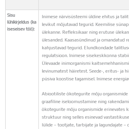
Sisu
Inimese närvisüsteemi üldine ehitus ja tal
lühikirjeldus (ka
levikut mõjutavad tegurid. Keemilise sünap
iseseisev töö):
ülekanne. Refleksikaar ning erutuse ülekan
ülesanded. Kaasasündinud ja omandatud re
kahjustavad tegurid. Elundkondade talitlu
regulatsioon. Inimese sisekeskkonna stab
Ülevaade inimorganismi kaitsemehhanismi
levinumatest häiretest. Seede-, eritus- ja 
püsiva koostise tagamisel. Inimese energia
Abiootiliste ökotegurite mõju organismide
graafiline iseloomustamine ning rakendami
ökotegurite mõju organismide erinevates 
struktuur ning selles esinevad vastastiku
lülide – tootjate, tarbijate ja lagundajate