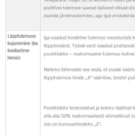
Tavapärane reegel on, et kolmed ei kuulu para
positiivse tulemuse saanud õpilased võivad si
osaleda järelevastamises, aga igat eriolukorda 
Lõpptulemuse
Iga saadud hindeline tulemus moodustab 
kujunemine (ka
lõpphindest. Tööde eest saadud protsendi
kooliastme
punktideks – maksimaalne tulemus kolme h
hinne):
Näiteks tähendab see seda, et osade väärt
lõpptulemus hinde „4“ vääriline, teistel pu
Punktideks teisendatud ja kokku liidetud 
olla alla 50% maksimaalsest võimalikust (v
siis on kursusehindeks „2“.