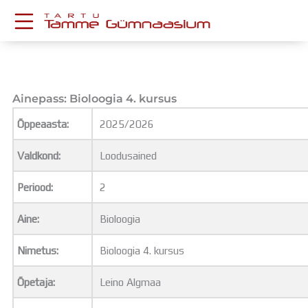
Skip
to
content
KESKKONNAD
Stuudium
Postkast
Ainepass: Bioloogia 4. kursus
Drive
Õppeaasta:
2025/2026
Tamme TV
Tamme Leht
Valdkond:
Loodusained
Kooliraadio
Koorilaul
Periood:
2
ÕPPETÖÖ
Tunniplaan
Aine:
Bioloogia
Aastaplaan
Õppekava
Nimetus:
Bioloogia 4. kursus
Ainepassid
Õpetaja:
Leino Algmaa
Huviringid
Õpilastööd (UPT)