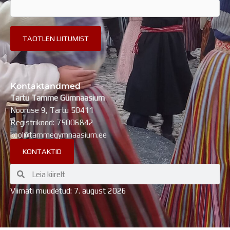
Kontaktandmed
Tartu Tamme Gümnaasium
Nooruse 9, Tartu 50411
Registrikood: 75006842
kool@tammegymnaasium.ee
KONTAKTID
Search
Search
Viimati muudetud: 7. august 2026