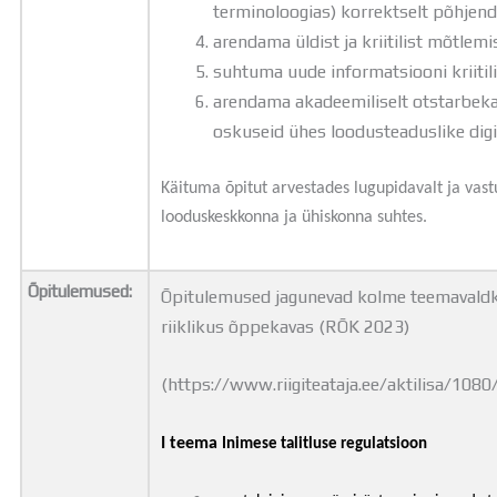
terminoloogias) korrektselt põhjen
arendama üldist ja kriitilist mõtlem
suhtuma uude informatsiooni kriitili
arendama akadeemiliselt otstarbekai
oskuseid ühes loodusteaduslike dig
Käituma õpitut arvestades lugupidavalt ja vast
looduskeskkonna ja ühiskonna suhtes.
Õpitulemused:
Õpitulemused jagunevad kolme teemavaldk
riiklikus õppekavas (RÕK 2023)
(https://www.riigiteataja.ee/aktilisa/1
I teema
Inimese talitluse regulatsioon