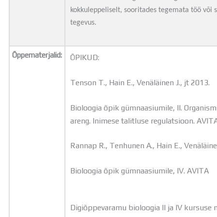
kokkuleppeliselt, sooritades tegemata töö või
tegevus.
Õppematerjalid:
ÕPIKUD:
Tenson T., Hain E., Venäläinen J., jt 2013.
Bioloogia õpik gümnaasiumile, II. Organism
areng. Inimese talitluse regulatsioon. AVIT
Rannap R., Tenhunen A., Hain E., Venäläinen
Bioloogia õpik gümnaasiumile, IV. AVITA
Digiõppevaramu bioloogia II ja IV kursuse m