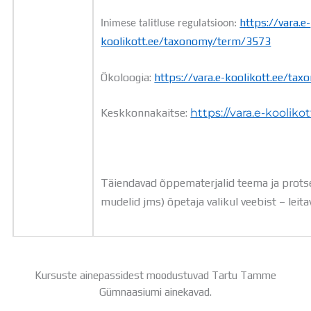
https://vara.e-
Inimese talitluse regulatsioon:
koolikott.ee/taxonomy/term/3573
Ökoloogia:
https://vara.e-koolikott.ee/t
Keskkonnakaitse:
https://vara.e-koolik
Täiendavad õppematerjalid teema ja prots
mudelid jms) õpetaja valikul veebist – leit
Kursuste ainepassidest moodustuvad Tartu Tamme
Gümnaasiumi ainekavad.