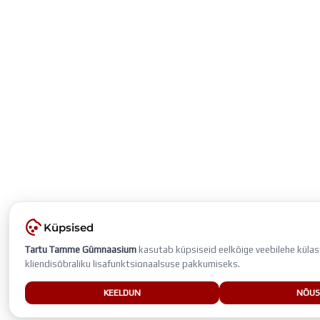
Küpsised
Tartu Tamme Gümnaasium
kasutab küpsiseid eelkõige veebilehe külast
kliendisõbraliku lisafunktsionaalsuse pakkumiseks.
KEELDUN
NÕUS