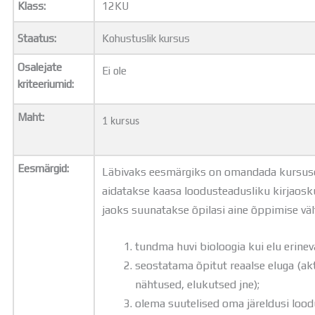
Klass:
12KU
Distantsõpe
Kodukord
Staatus:
Kohustuslik kursus
Projektid
ÜLDINFO
Osalejate
Ei ole
Sisseastumine
kriteeriumid:
Meie kool
Dokumendid
Maht:
1 kursus
Uudised
Lapsevanemale
Vilistlastele
Eesmärgid:
Läbivaks eesmärgiks on omandada kursuse 
Toitlustamine
aidatakse kaasa loodusteadusliku kirjaosk
Virtuaaltuur
jaoks suunatakse õpilasi aine õppimise vält
Õpilasesindus
Kontaktid
Tööpakkumised
tundma huvi bioloogia kui elu erinev
seostatama õpitut reaalse eluga (a
nähtused, elukutsed jne);
olema suutelised oma järeldusi loodu