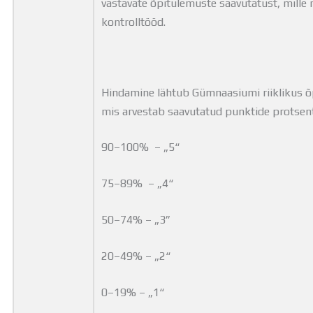
vastavate õpitulemuste saavutatust, mill
kontrolltööd.
Hindamine lähtub Gümnaasiumi riiklikus õ
mis arvestab saavutatud punktide protsen
90–100% – „5“
75–89% – „4“
50–74% – „3”
20–49% – „2“
0–19% – „1“