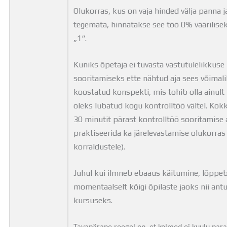
Olukorras, kus on vaja hinded välja panna j
tegemata, hinnatakse see töö 0% väärilise
„1“.
Kuniks õpetaja ei tuvasta vastutulelikkuse 
sooritamiseks ette nähtud aja sees võimal
koostatud konspekti, mis tohib olla ainult 
oleks lubatud kogu kontrolltöö vältel. Kokk
30 minutit pärast kontrolltöö sooritamise 
praktiseerida ka järelevastamise olukorras 
korraldustele).
Juhul kui ilmneb ebaaus käitumine, lõppeb
momentaalselt kõigi õpilaste jaoks nii ant
kursuseks.