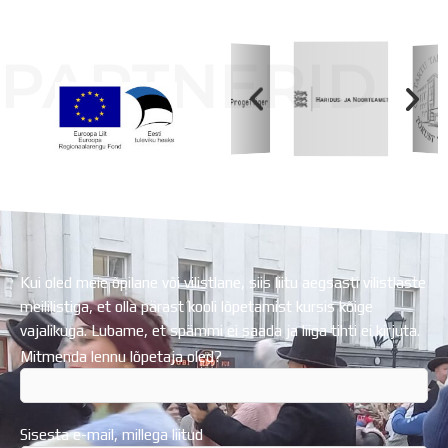
PARTNERID
Koolihoone valmimist rahastati Euroopa Liidu
Regionaalarengufondist
Kui oled meie õpilane või vilistlane, siis liitu aegsasti vilistlaste
meililistiga, et olla pärast kooli lõpetamist kursis kõige
vajalikuga. Lubame, et spämmi ei saada ja liiga tihti ei kirjuta.
Mitmenda lennu lõpetaja oled?
Sisesta e-mail, millega liitud