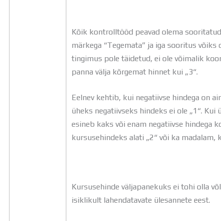
Kõik kontrolltööd peavad olema sooritatud 
märkega “Tegemata” ja iga sooritus võiks ol
tingimus pole täidetud, ei ole võimalik k
panna välja kõrgemat hinnet kui „3“.
Eelnev kehtib, kui negatiivse hindega on ain
üheks negatiivseks hindeks ei ole „1“. Kui ü
esineb kaks või enam negatiivse hindega k
kursusehindeks alati „2“ või ka madalam, 
Kursusehinde väljapanekuks ei tohi olla võ
isiklikult lahendatavate ülesannete eest.