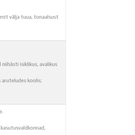
mit välja tuua, tonaalsust
iihästi isiklikus, avalikus
 aruteludes koolis;
e.
, kasutusvaldkonnad,