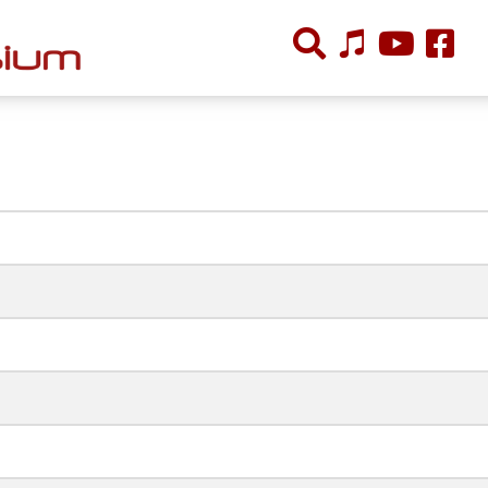
ÕPPETÖÖ
Tunniplaan
Aastaplaan
Õppekava
Ainepassid
Huviringid
Õpilastööd (UPT)
Distantsõpe
Kodukord
Projektid