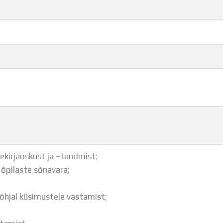
ekirjaoskust ja –tundmist;
 õpilaste sõnavara;
põhjal küsimustele vastamist;