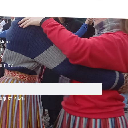
sium
11
42
um.ee
august 2026