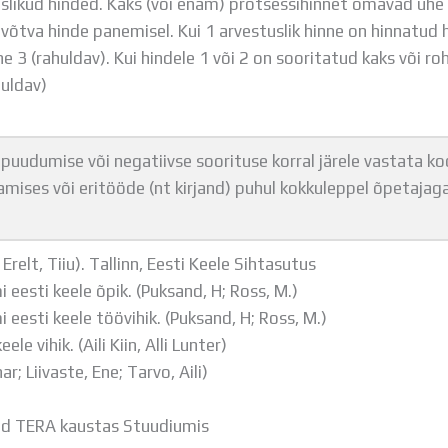
likud hinded. Kaks (või enam) protsessihinnet omavad ühe a
õtva hinde panemisel. Kui 1 arvestuslik hinne on hinnatud h
 3 (rahuldav). Kui hindele 1 või 2 on sooritatud kaks või r
huldav)
 puudumise või negatiivse soorituse korral järele vastata koo
amises või eritööde (nt kirjand) puhul kokkuleppel õpetajag
Erelt, Tiiu). Tallinn, Eesti Keele Sihtasutus
eesti keele õpik. (Puksand, H; Ross, M.)
eesti keele töövihik. (Puksand, H; Ross, M.)
e vihik. (Aili Kiin, Alli Lunter)
ar; Liivaste, Ene; Tarvo, Aili)
lid TERA kaustas Stuudiumis