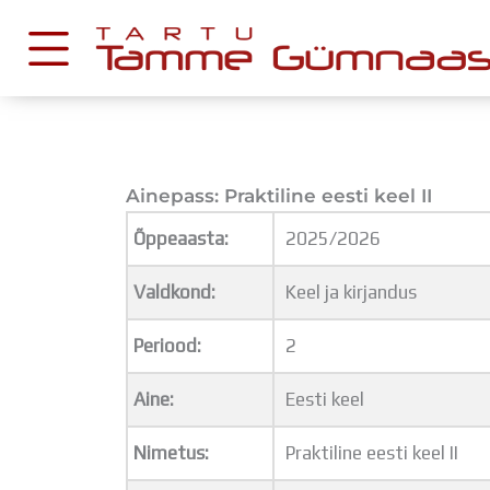
Skip
to
content
KESKKONNAD
Ainepass: Praktiline eesti keel II
Stuudium
Postkast
Õppeaasta:
2025/2026
Drive
Valdkond:
Keel ja kirjandus
Tamme TV
Periood:
2
Tamme Leht
Kooliraadio
Aine:
Eesti keel
Koorilaul
Nimetus:
Praktiline eesti keel II