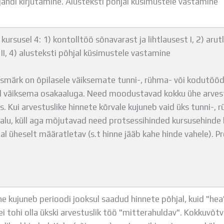
rjandi kirjutamine. Alusteksti põhjal küsimustele vastamine
kursusel 4: 1) kontolltöö sõnavarast ja lihtlausest I, 2) arutl
 II, 4) alusteksti põhjal küsimustele vastamine
esmärk on õpilasele väiksemate tunni-, rühma- või kodutööd
l väiksema osakaaluga. Need moodustavad kokku ühe arvest
s. Kui arvestuslike hinnete kõrvale kujuneb vaid üks tunni-, 
alu, küll aga mõjutavad need protsessihinded kursusehinde 
al üheselt määratletav (s.t hinne jääb kahe hinde vahele). P
e kujuneb perioodi jooksul saadud hinnete põhjal, kuid "hea
i tohi olla ükski arvestuslik töö "mitterahuldav". Kokkuvõt