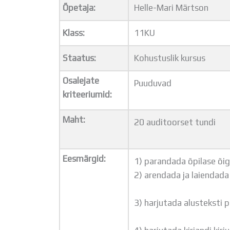
Õpetaja:
Helle-Mari Märtson
Klass:
11KU
Staatus:
Kohustuslik kursus
Osalejate
Puuduvad
kriteeriumid:
Maht:
20 auditoorset tundi
Eesmärgid:
1) parandada õpilase õig
2) arendada ja laiendada
3) harjutada alusteksti 