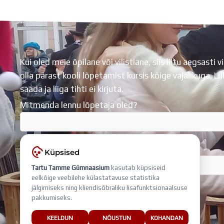
Koolihoone valmimist rahastati Euroopa Liidu Regionaalarengufondist
Kui oled meie õpilane või vilistlane, siis liitu aegsasti vi
olla pärast kooli lõpetamist kursis kõige vajalikuga. 
saada ja liiga tihti ei kirjuta.
Mitmenda lennu lõpetaja oled?
Sisesta e-mail, millega liitud
Küpsised
Tartu Tamme Gümnaasium
kasutab küpsiseid
eelkõige veebilehe külastatavuse statistika
jälgimiseks ning kliendisõbraliku lisafunktsionaalsuse
pakkumiseks.
KEELDUN
NÕUSTUN
KOHANDAN