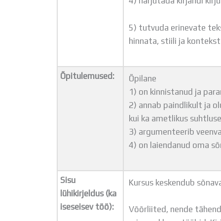
4) harjutada kirjandi kir
5) tutvuda erinevate tek
hinnata, stiili ja kontek
Õpitulemused:
Õpilane
1) on kinnistanud ja para
2) annab paindlikult ja o
kui ka ametlikus suhtluses,
3) argumenteerib veenval
4) on laiendanud oma sõ
Sisu
Kursus keskendub sõnava
lühikirjeldus (ka
iseseisev töö):
Võõrliited, nende tähend