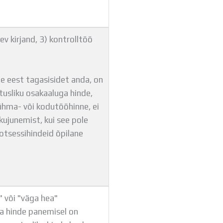
ev kirjand, 3) kontrolltöö
e eest tagasisidet anda, on
usliku osakaaluga hinde,
rühma- või kodutööhinne, ei
kujunemist, kui see pole
rotsessihindeid õpilane
" või "väga hea"
va hinde panemisel on