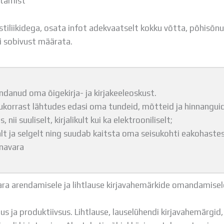
jutamist
stiliikidega, osata infot adekvaatselt kokku võtta, põhisõnu
sti sobivust määrata.
ndanud oma õigekirja- ja kirjakeeleoskust.
lukorrast lähtudes edasi oma tundeid, mõtteid ja hinnanguid n
 nii suuliselt, kirjalikult kui ka elektrooniliselt;
t ja selgelt ning suudab kaitsta oma seisukohti eakohastes
navara
ra arendamisele ja lihtlause kirjavahemärkide omandamisel
us ja produktiivsus. Lihtlause, lauselühendi kirjavahemärgid