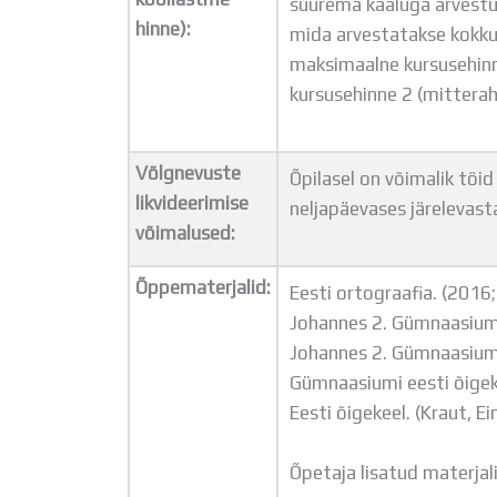
suurema kaaluga arvestus
hinne):
mida arvestatakse kokkuv
maksimaalne kursusehinne
kursusehinne 2 (mittera
Võlgnevuste
Õpilasel on võimalik töid
likvideerimise
neljapäevases järelevast
võimalused:
Õppematerjalid:
Eesti ortograafia. (2016; 
Johannes 2. Gümnaasiumi 
Johannes 2. Gümnaasiumi 
Gümnaasiumi eesti õigekeel
Eesti õigekeel. (Kraut, Ein
Õpetaja lisatud materja