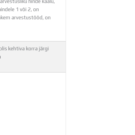
rvestusliku hinde kaalu,
indele 1 või 2, on
ohkem arvestustööd, on
lis kehtiva korra järgi
a