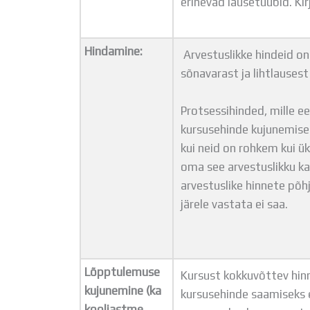
erinevad lausetüübid. Ki
Hindamine:
Arvestuslikke hindeid on 
sõnavarast ja lihtlausest
Protsessihinded, mille e
kursusehinde kujunemise
kui neid on rohkem kui ük
oma see arvestuslikku ka
arvestuslike hinnete põhj
järele vastata ei saa.
Lõpptulemuse
Kursust kokkuvõttev hinn
kujunemine (ka
kursusehinde saamiseks e
kooliastme