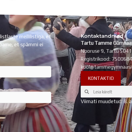
Kontaktandmed
listlaste meililistiga, et
Tartu Tamme Gümnaa
Lubame, et spämmi ei
Nooruse 9, Tartu 504
Registrikood: 750068
kool@tammegymnaasi
KONTAKTID
Search
Search
Viimati muudetud: 8. 