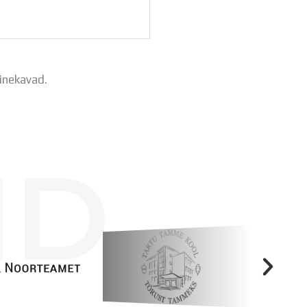
inekavad.
ID