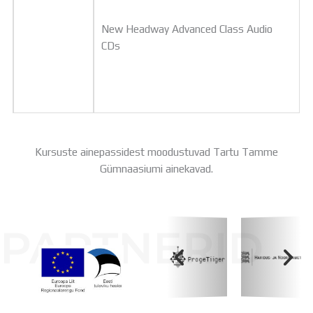
New Headway Advanced Class Audio
CDs
Kursuste ainepassidest moodustuvad Tartu Tamme
Gümnaasiumi ainekavad.
PARTNERID
Koolihoone valmimist rahastati Euroopa Liidu