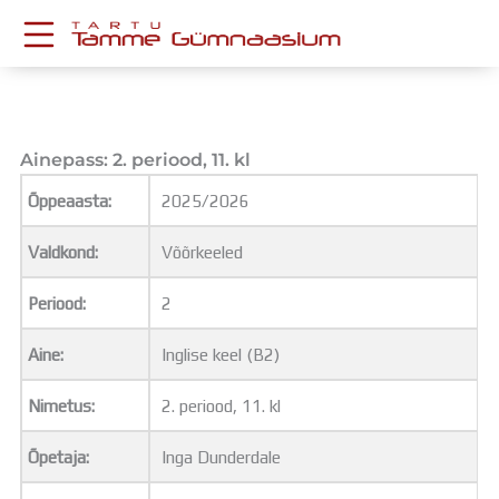
Skip
to
content
KESKKONNAD
Stuudium
Postkast
Ainepass: 2. periood, 11. kl
Drive
Õppeaasta:
2025/2026
Tamme TV
Tamme Leht
Valdkond:
Võõrkeeled
Kooliraadio
Koorilaul
Periood:
2
ÕPPETÖÖ
Tunniplaan
Aine:
Inglise keel (B2)
Aastaplaan
Õppekava
Nimetus:
2. periood, 11. kl
Ainepassid
Õpetaja:
Inga Dunderdale
Huviringid
Õpilastööd (UPT)