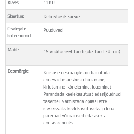
Klass:
11KU
Distantsõpe
Kodukord
Staatus:
Kohustuslik kursus
Projektid
ÜLDINFO
Osalejate
Puuduvad.
Sisseastumine
kriteeriumid:
Meie kool
Dokumendid
Maht:
19 auditoorset tundi (üks tund 70 min)
Uudised
Lapsevanemale
Vilistlastele
Eesmärgid:
Kursuse eesmärgiks on harjutada
Toitlustamine
erinevaid osaoskusi (kuulamine,
Virtuaaltuur
kirjutamine, kõnelemine, lugemine)
Õpilasesindus
Parandada keelekasutust edasijõudnud
Kontaktid
tasemel. Valmistada õpilasi ette
Tööpakkumised
iseseisvaks keelekasutuseks ja luua
paremad võimalused edasiseks
enesearenguks.