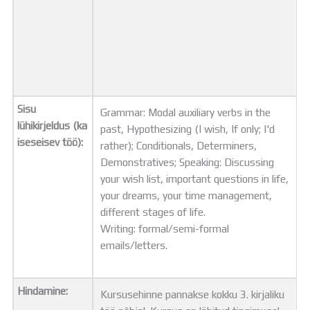
Sisu
Grammar: Modal auxiliary verbs in the
lühikirjeldus (ka
past, Hypothesizing (I wish, If only; I'd
iseseisev töö):
rather); Conditionals, Determiners,
Demonstratives; Speaking: Discussing
your wish list, important questions in life,
your dreams, your time management,
different stages of life.
Writing: formal/semi-formal
emails/letters.
Hindamine:
Kursusehinne pannakse kokku 3. kirjaliku