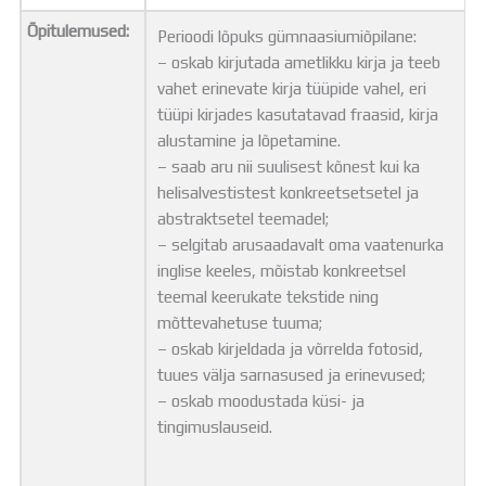
Õpitulemused:
Perioodi lõpuks gümnaasiumiõpilane:
– oskab kirjutada ametlikku kirja ja teeb
vahet erinevate kirja tüüpide vahel, eri
tüüpi kirjades kasutatavad fraasid, kirja
alustamine ja lõpetamine.
– saab aru nii suulisest kõnest kui ka
helisalvestistest konkreetsetsetel ja
abstraktsetel teemadel;
– selgitab arusaadavalt oma vaatenurka
inglise keeles, mõistab konkreetsel
teemal keerukate tekstide ning
mõttevahetuse tuuma;
– oskab kirjeldada ja võrrelda fotosid,
tuues välja sarnasused ja erinevused;
– oskab moodustada küsi- ja
tingimuslauseid.