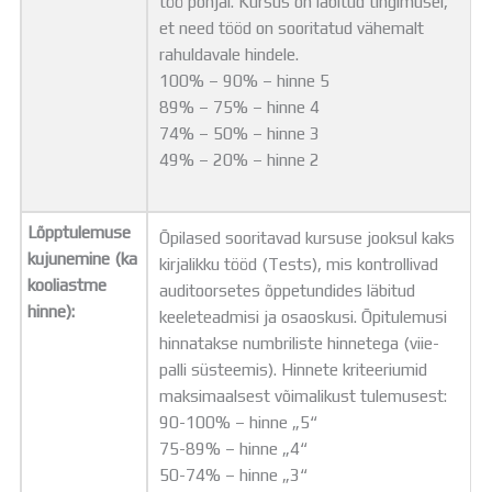
töö põhjal. Kursus on läbitud tingimusel,
et need tööd on sooritatud vähemalt
rahuldavale hindele.
100% – 90% – hinne 5
89% – 75% – hinne 4
74% – 50% – hinne 3
49% – 20% – hinne 2
Lõpptulemuse
Õpilased sooritavad kursuse jooksul kaks
kujunemine (ka
kirjalikku tööd (Tests), mis kontrollivad
kooliastme
auditoorsetes õppetundides läbitud
hinne):
keeleteadmisi ja osaoskusi. Õpitulemusi
hinnatakse numbriliste hinnetega (viie-
palli süsteemis). Hinnete kriteeriumid
maksimaalsest võimalikust tulemusest:
90-100% – hinne „5“
75-89% – hinne „4“
50-74% – hinne „3“