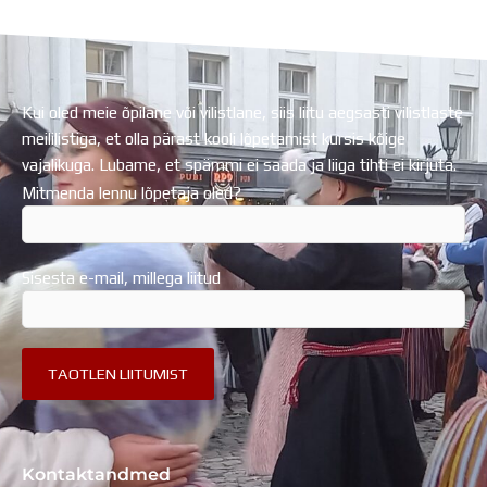
Regionaalarengufondist
Kui oled meie õpilane või vilistlane, siis liitu aegsasti vilistlaste
meililistiga, et olla pärast kooli lõpetamist kursis kõige
vajalikuga. Lubame, et spämmi ei saada ja liiga tihti ei kirjuta.
Mitmenda lennu lõpetaja oled?
Sisesta e-mail, millega liitud
Kontaktandmed