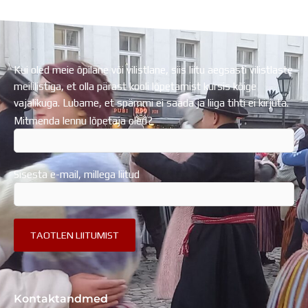
Regionaalarengufondist
Kui oled meie õpilane või vilistlane, siis liitu aegsasti vilistlaste
meililistiga, et olla pärast kooli lõpetamist kursis kõige
vajalikuga. Lubame, et spämmi ei saada ja liiga tihti ei kirjuta.
Mitmenda lennu lõpetaja oled?
Sisesta e-mail, millega liitud
Kontaktandmed