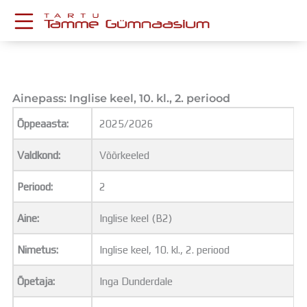
Skip
to
content
KESKKONNAD
Stuudium
Postkast
Ainepass: Inglise keel, 10. kl., 2. periood
Drive
Õppeaasta:
2025/2026
Tamme TV
Tamme Leht
Valdkond:
Võõrkeeled
Kooliraadio
Koorilaul
Periood:
2
ÕPPETÖÖ
Tunniplaan
Aine:
Inglise keel (B2)
Aastaplaan
Õppekava
Nimetus:
Inglise keel, 10. kl., 2. periood
Ainepassid
Õpetaja:
Inga Dunderdale
Huviringid
Õpilastööd (UPT)