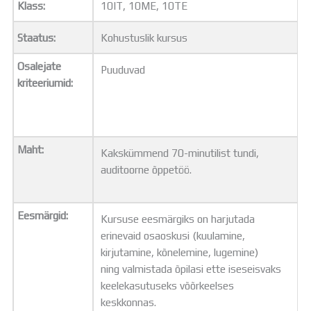
Klass:
10IT, 10ME, 10TE
Distantsõpe
Kodukord
Staatus:
Kohustuslik kursus
Projektid
ÜLDINFO
Osalejate
Puuduvad
Sisseastumine
kriteeriumid:
Meie kool
Dokumendid
Uudised
Lapsevanemale
Maht:
Kakskümmend 70-minutilist tundi,
Vilistlastele
auditoorne õppetöö.
Toitlustamine
Virtuaaltuur
Õpilasesindus
Eesmärgid:
Kursuse eesmärgiks on harjutada
Kontaktid
erinevaid osaoskusi (kuulamine,
Tööpakkumised
kirjutamine, kõnelemine, lugemine)
ning valmistada õpilasi ette iseseisvaks
keelekasutuseks võõrkeelses
keskkonnas.