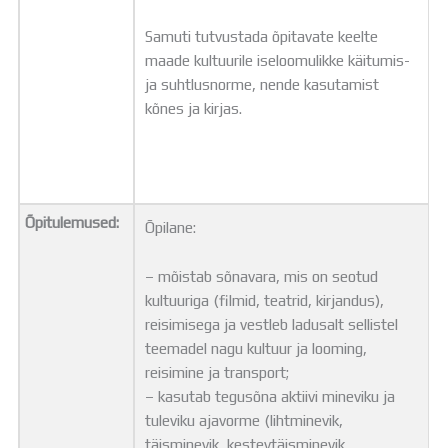
Samuti tutvustada õpitavate keelte
maade kultuurile iseloomulikke käitumis-
ja suhtlusnorme, nende kasutamist
kõnes ja kirjas.
Õpitulemused:
Õpilane:
– mõistab sõnavara, mis on seotud
kultuuriga (filmid, teatrid, kirjandus),
reisimisega ja vestleb ladusalt sellistel
teemadel nagu kultuur ja looming,
reisimine ja transport;
– kasutab tegusõna aktiivi mineviku ja
tuleviku ajavorme (lihtminevik,
täisminevik, kestevtäisminevik,