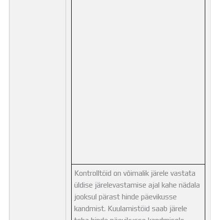
Kontrolltöid on võimalik järele vastata
üldise järelevastamise ajal kahe nädala
jooksul pärast hinde päevikusse
kandmist. Kuulamistöid saab järele
teha hinde päevikusse kandmisele