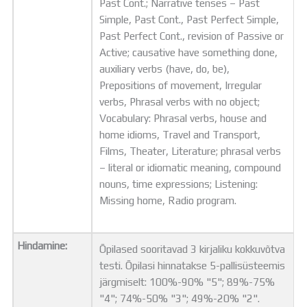
Past Cont.; Narrative tenses – Past
Simple, Past Cont., Past Perfect Simple,
Past Perfect Cont., revision of Passive or
Active; causative have something done,
auxiliary verbs (have, do, be),
Prepositions of movement, Irregular
verbs, Phrasal verbs with no object;
Vocabulary: Phrasal verbs, house and
home idioms, Travel and Transport,
Films, Theater, Literature; phrasal verbs
– literal or idiomatic meaning, compound
nouns, time expressions; Listening:
Missing home, Radio program.
Hindamine:
Õpilased sooritavad 3 kirjaliku kokkuvõtva
testi. Õpilasi hinnatakse 5-pallisüsteemis
järgmiselt: 100%-90% "5"; 89%-75%
"4"; 74%-50% "3"; 49%-20% "2".