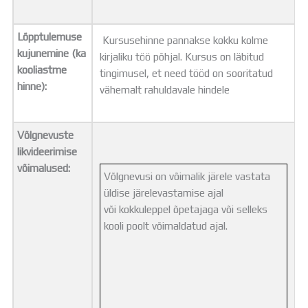
Lõpptulemuse
Kursusehinne pannakse kokku kolme
kujunemine (ka
kirjaliku töö põhjal. Kursus on läbitud
kooliastme
tingimusel, et need tööd on sooritatud
hinne):
vähemalt rahuldavale hindele
Võlgnevuste
likvideerimise
võimalused:
Võlgnevusi on võimalik järele vastata
üldise järelevastamise ajal
või kokkuleppel õpetajaga või selleks
kooli poolt võimaldatud ajal.