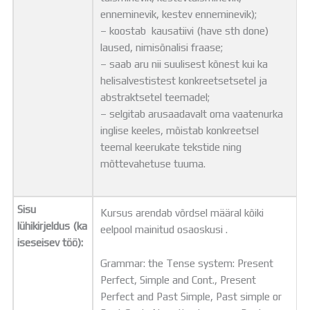
enneminevik, kestev enneminevik);
– koostab kausatiivi (have sth done)
laused, nimisõnalisi fraase;
– saab aru nii suulisest kõnest kui ka
helisalvestistest konkreetsetsetel ja
abstraktsetel teemadel;
– selgitab arusaadavalt oma vaatenurka
inglise keeles, mõistab konkreetsel
teemal keerukate tekstide ning
mõttevahetuse tuuma.
Sisu
Kursus arendab võrdsel määral kõiki
lühikirjeldus (ka
eelpool mainitud osaoskusi .
iseseisev töö):
Grammar: the Tense system: Present
Perfect, Simple and Cont., Present
Perfect and Past Simple, Past simple or