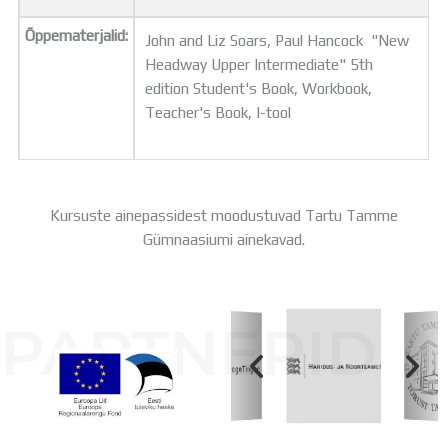
Õppematerjalid:
John and Liz Soars, Paul Hancock "New
Headway Upper Intermediate" 5th
edition Student's Book, Workbook,
Teacher's Book, I-tool
Kursuste ainepassidest moodustuvad Tartu Tamme
Gümnaasiumi ainekavad.
PARTNERID
Koolihoone valmimist rahastati Euroopa Liidu