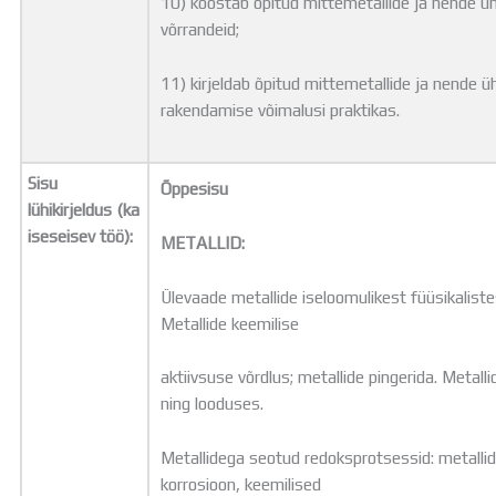
10) koostab õpitud mittemetallide ja nende üh
võrrandeid;
11) kirjeldab õpitud mittemetallide ja nende ü
rakendamise võimalusi praktikas.
Sisu
Õppesisu
lühikirjeldus (ka
iseseisev töö):
METALLID:
Ülevaade metallide iseloomulikest füüsikalist
Metallide keemilise
aktiivsuse võrdlus; metallide pingerida. Metal
ning looduses.
Metallidega seotud redoksprotsessid: metalli
korrosioon, keemilised