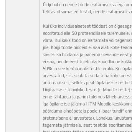
Üldjuhul on nende tööde esitamiseks aega um
tehtavad viimased testid, nende esitamiseks 
Kui üks individuaalsetest töödest on õigeaegs
sooritatud alla 50 protsendilisele tulemusele, 
võrra. Kui kaks tööd on esitamata või tegemata 
jne. Kõigi tööde hindeid ei saa alati kohe tea
käsitsi ka hindama ja panema ülesande eest pu
ei saa, nende eest tuleb üks koondhinne kokku.
50% ja see kehtib igale testile eraldi. Kui õpi
arvestatud, siis saab ta seda teha kohe uuest
automaatselt, selleks peab õpilane ise testid 
Digitaalse e-töövihiku teste (e Moodle teste) 
enne tähtaega ja parim tulemus läheb arvess
iga õpilane ise jälgima HTM Moodle keskkonna
pöörduma aineõpetaja poole („paar tundi“ enne
pretensioone ei arvestata). Lohakus, unustami
tegemata jätmisele, sest testide sooritamisek
Individuaalsete tööde eest saadud (e Moodle 