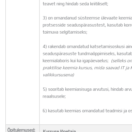
teavet ning hindab seda kriitiliselt;
3) on omandanud süsteemse ülevaate keemia 
protsesside seaduspärasustest, kasutab kor
toimuva selgitamiseks;
4) rakendab omandatud katsetamisoskusi ain
seaduspärasuste tundmaõppimiseks, kasutab sää
keemialaboris kui ka igapäevaelus;
(selleks 
praktilise keemia kursus, mida saavad IT ja
valikkursusena)
5) sooritab keemiasisuga arvutusi, hindab ar
reaalsusele;
6) kasutab keemias omandatud teadmisi ja osk
Õpitulemused:
Kursuse lõpetaja