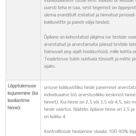
uuesti teha ei saa, sest tegemist on õppeprot
olema eranditult esitatud ja hinnatud perioodi
kokkuvõtte ja paneb välja hinded.
Õpilane on kohustatud jälgima ise testide so
arvestatud ja arvestamata jäänud testide k
toimuvad aeg-ajalt hooldustööd, mille kohta o
Teadetesse tuleb suhtuda tõsiselt ja mitte 
ajaks.
Lõpptulemuse
ursuse kokkuvõtliku hinde panemisel arvestata
kujunemine (ka
individuaalse töö arvestuslikku keskmist hinne
kooliastme
hinnet). Kui hinne on 2,5 või 3,5 või 4,5, siis
hinne):
hinde väärtus. Näiteks õpilase hinne on 3,5 ja 
on kokku 4.
Kontrolltööde hindamise skaala: 100-90% lõp