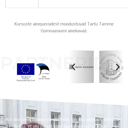
Kursuste ainepassidest moodustuvad Tartu Tamme
Gümnaasiumi ainekavad.
PARTNERID
Koolihoone valmimist rahastati Euroopa Liidu
Regionaalarengufondist
Kui oled meie õpilane või vilistlane, siis liitu aegsasti vilistlaste
meililistiga, et olla pärast kooli lõpetamist kursis kõige