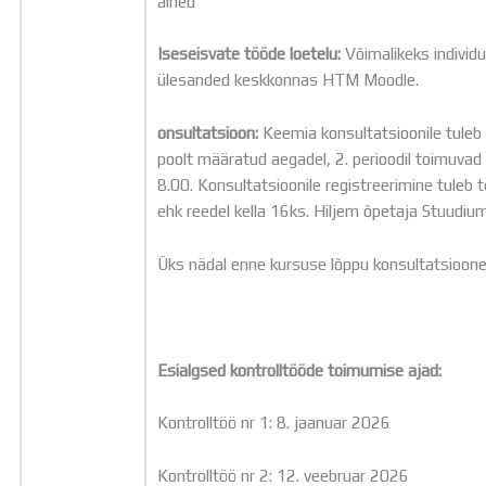
ained
Iseseisvate tööde loetelu:
Võimalikeks individ
ülesanded keskkonnas HTM Moodle.
onsultatsioon:
Keemia konsultatsioonile tuleb 
poolt määratud aegadel, 2. perioodil toimuvad
8.00. Konsultatsioonile registreerimine tuleb 
ehk reedel kella 16ks. Hiljem õpetaja Stuudiumi
Üks nädal enne kursuse lõppu konsultatsioone
Esialgsed kontrolltööde toimumise ajad:
Kontrolltöö nr 1: 8. jaanuar 2026
Kontrolltöö nr 2: 12. veebruar 2026