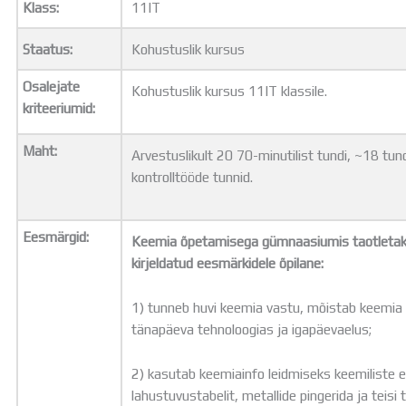
Klass:
11IT
Distantsõpe
Kodukord
Staatus:
Kohustuslik kursus
Projektid
ÜLDINFO
Osalejate
Kohustuslik kursus 11IT klassile.
Sisseastumine
kriteeriumid:
Meie kool
Dokumendid
Maht:
Arvestuslikult 20 70-minutilist tundi, ~18 tu
Uudised
kontrolltööde tunnid.
Lapsevanemale
Vilistlastele
Toitlustamine
Eesmärgid:
Keemia õpetamisega gümnaasiumis taotletaks
Virtuaaltuur
kirjeldatud eesmärkidele õpilane:
Õpilasesindus
Kontaktid
1) tunneb huvi keemia vastu, mõistab keemia
Tööpakkumised
tänapäeva tehnoloogias ja igapäevaelus;
2) kasutab keemiainfo leidmiseks keemiliste el
lahustuvustabelit, metallide pingerida ja teisi