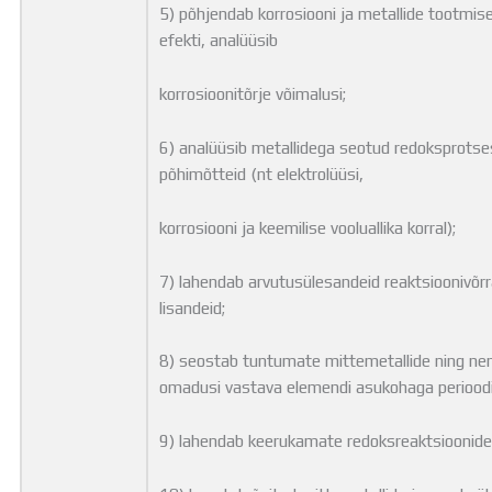
5) põhjendab korrosiooni ja metallide tootmise
efekti, analüüsib
korrosioonitõrje võimalusi;
6) analüüsib metallidega seotud redoksprotse
põhimõtteid (nt elektrolüüsi,
korrosiooni ja keemilise vooluallika korral);
7) lahendab arvutusülesandeid reaktsioonivõrra
lisandeid;
8) seostab tuntumate mittemetallide ning nen
omadusi vastava elemendi asukohaga perioodil
9) lahendab keerukamate redoksreaktsioonide