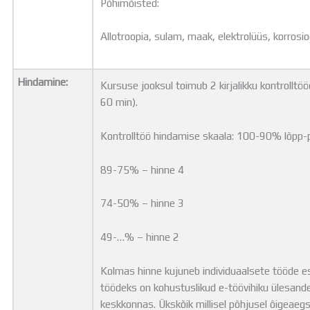
Põhimõisted:
Allotroopia, sulam, maak, elektrolüüs, korrosio
Hindamine:
Kursuse jooksul toimub 2 kirjalikku kontrolltö
60 min).
Kontrolltöö hindamise skaala: 100-90% lõpp-
89-75% – hinne 4
74-50% – hinne 3
49-…% – hinne 2
Kolmas hinne kujuneb individuaalsete tööde es
töödeks on kohustuslikud e-töövihiku ülesan
keskkonnas. Ükskõik millisel põhjusel õigeaegs