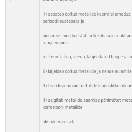
1) seostab õpitud metallide keemilisi omadus
perioodilisustabelis ja
pingereas ning koostab sellekohaseid reaktsio
reageerimine
mittemetalliga, veega, lahjendatud happe ja s
2) kirjeldab õpitud metallide ja nende sulamit
3) teab levinumaid metallide looduslikke ühend
4) selgitab metallide saamise põhimõtet metal
korrosiooni metallide
oksüdeerumisel;