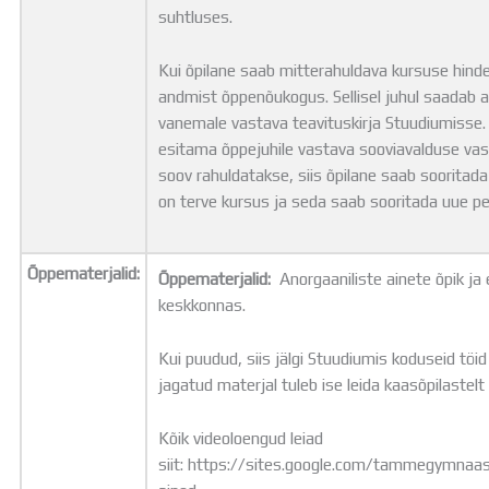
suhtluses.
Kui õpilane saab mitterahuldava kursuse hinde
andmist õppenõukogus. Sellisel juhul saadab a
vanemale vastava teavituskirja Stuudiumisse.
esitama õppejuhile vastava sooviavalduse vast
soov rahuldatakse, siis õpilane saab sooritad
on terve kursus ja seda saab sooritada uue per
Õppematerjalid:
Õppematerjalid:
Anorgaaniliste ainete õpik j
keskkonnas.
Kui puudud, siis jälgi Stuudiumis koduseid töid
jagatud materjal tuleb ise leida kaasõpilastelt 
Kõik videoloengud leiad
siit: https://sites.google.com/tammegymnaa