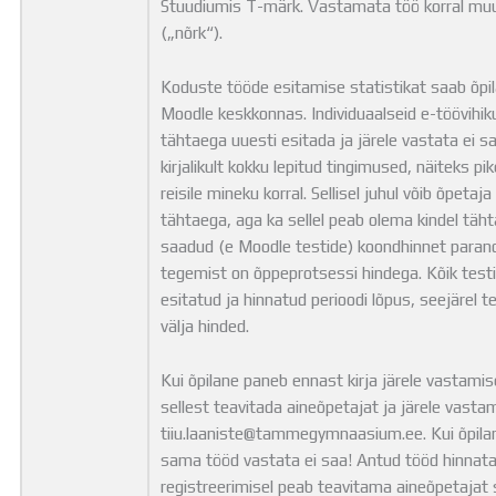
Stuudiumis T-märk. Vastamata töö korral muu
(„nõrk“).
Koduste tööde esitamise statistikat saab õpi
Moodle keskkonnas. Individuaalseid e-töövihik
tähtaega uuesti esitada ja järele vastata ei
kirjalikult kokku lepitud tingimused, näiteks p
reisile mineku korral. Sellisel juhul võib õpet
tähtaega, aga ka sellel peab olema kindel täht
saadud (e Moodle testide) koondhinnet parand
tegemist on õppeprotsessi hindega. Kõik test
esitatud ja hinnatud perioodi lõpus, seejärel 
välja hinded.
Kui õpilane paneb ennast kirja järele vastamisel
sellest teavitada aineõpetajat ja järele vasta
tiiu.laaniste@tammegymnaasium.ee. Kui õpilane
sama tööd vastata ei saa! Antud tööd hinnatak
registreerimisel peab teavitama aineõpetajat su