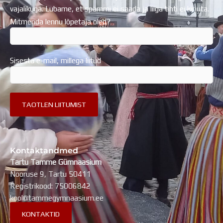
vajalikuga. Lubame, et spämmi ei saada ja liiga tihti ei kirjuta.
Mitmenda lennu lõpetaja oled?
Sisesta e-mail, millega liitud
Kontaktandmed
Tartu Tamme Gümnaasium
Nooruse 9, Tartu 50411
Registrikood: 75006842
kool@tammegymnaasium.ee
KONTAKTID