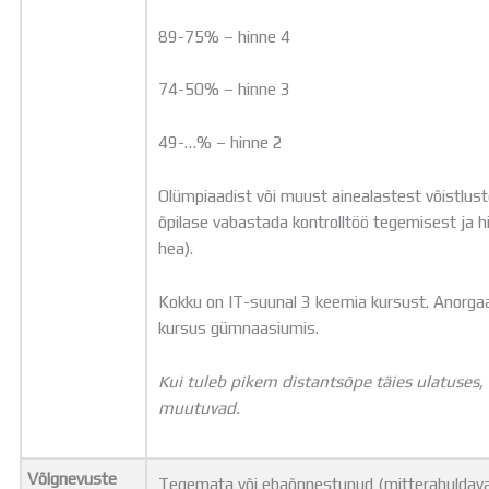
89-75% – hinne 4
74-50% – hinne 3
49-…% – hinne 2
Olümpiaadist või muust ainealastest võistlus
õpilase vabastada kontrolltöö tegemisest ja 
hea).
Kokku on IT-suunal 3 keemia kursust. Anorgaan
kursus gümnaasiumis.
Kui tuleb pikem distantsõpe täies ulatuses, 
muutuvad.
Võlgnevuste
Tegemata või ebaõnnestunud (mitterahuldava 