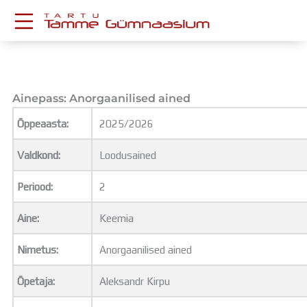
Skip
to
content
KESKKONNAD
Stuudium
Postkast
Ainepass: Anorgaanilised ained
Drive
Õppeaasta:
2025/2026
Tamme TV
Tamme Leht
Valdkond:
Loodusained
Kooliraadio
Koorilaul
Periood:
2
ÕPPETÖÖ
Tunniplaan
Aine:
Keemia
Aastaplaan
Õppekava
Nimetus:
Anorgaanilised ained
Ainepassid
Õpetaja:
Aleksandr Kirpu
Huviringid
Õpilastööd (UPT)