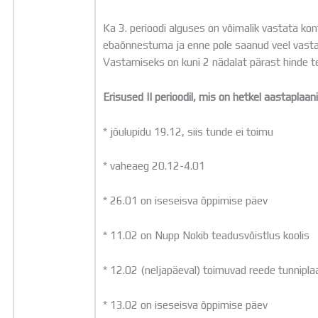
Ka 3. perioodi alguses on võimalik vastata kon
ebaõnnestuma ja enne pole saanud veel vastat
Vastamiseks on kuni 2 nädalat pärast hinde t
Erisused II perioodil, mis on hetkel aastaplaani
* jõulupidu 19.12, siis tunde ei toimu
* vaheaeg 20.12-4.01
* 26.01 on iseseisva õppimise päev
* 11.02 on Nupp Nokib teadusvõistlus koolis
* 12.02 (neljapäeval) toimuvad reede tunnipla
* 13.02 on iseseisva õppimise päev