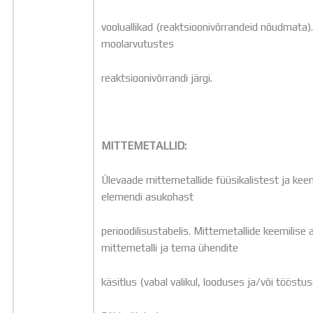
vooluallikad (reaktsioonivõrrandeid nõudmata).
moolarvutustes
reaktsioonivõrrandi järgi.
MITTEMETALLID:
Ülevaade mittemetallide füüsikalistest ja kee
elemendi asukohast
perioodilisustabelis. Mittemetallide keemilise
mittemetalli ja tema ühendite
käsitlus (vabal valikul, looduses ja/või tööstu