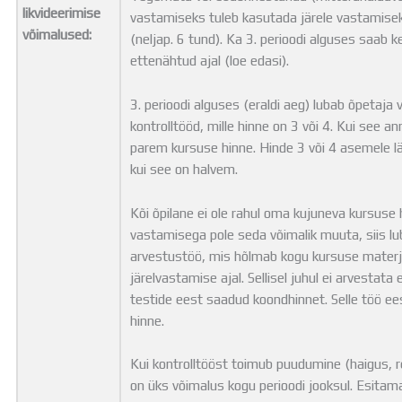
likvideerimise
vastamiseks tuleb kasutada järele vastamise
võimalused:
(neljap. 6 tund). Ka 3. perioodi alguses saab k
ettenähtud ajal (loe edasi).
3. perioodi alguses (eraldi aeg) lubab õpetaja 
kontrolltööd, mille hinne on 3 või 4. Kui see 
parem kursuse hinne. Hinde 3 või 4 asemele lä
kui see on halvem.
Kõi õpilane ei ole rahul oma kujuneva kursuse
vastamisega pole seda võimalik muuta, siis l
arvestustöö, mis hõlmab kogu kursuse materja
järelvastamise ajal. Sellisel juhul ei arvestat
testide eest saadud koondhinnet. Selle töö e
hinne.
Kui kontrolltööst toimub puudumine (haigus, r
on üks võimalus kogu perioodi jooksul. Esita