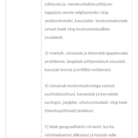
nähtuste ja nendevaheliste põhjuse-
tagajärje seoste selgitamiseks ning
analüüsimiseks, kasutades loodusteadustele
omast keelt ning loodusteaduslikke
mudeleid;
3) märkab, sõnastab ja lahendab igapäevaelu
probleeme, langetab põhjendatud otsuseid,
kasutab loovat ja kriitilist mõtlemist;
4) sõnastab loodusteadustega seotud
uurimisküsimusi, kavandab ja korraldab
uuringut, järgides ohutusnõudeid, ning teeb
tõenduspõhiseid järeldusi;
5) leiab geograafiainfo nii eesti- kui ka
võõrkeelsetest allikatest ja hindab selle