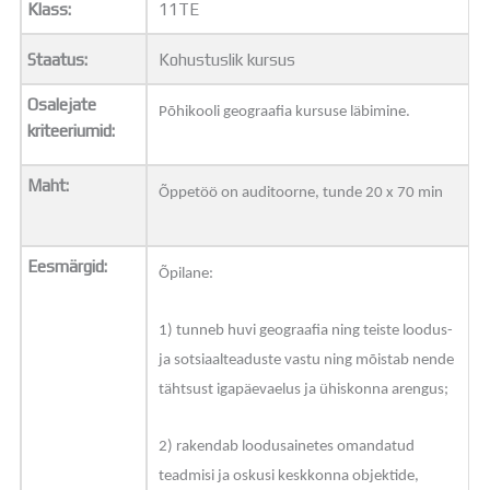
Klass:
11TE
Distantsõpe
Kodukord
Staatus:
Kohustuslik kursus
Projektid
ÜLDINFO
Osalejate
Põhikooli geograafia kursuse läbimine.
Sisseastumine
kriteeriumid:
Meie kool
Dokumendid
Maht:
Õppetöö on auditoorne, tunde 20 x 70 min
Uudised
Lapsevanemale
Vilistlastele
Eesmärgid:
Toitlustamine
Õpilane:
Virtuaaltuur
Õpilasesindus
1) tunneb huvi geograafia ning teiste loodus-
Kontaktid
ja sotsiaalteaduste vastu ning mõistab nende
Tööpakkumised
tähtsust igapäevaelus ja ühiskonna arengus;
2) rakendab loodusainetes omandatud
teadmisi ja oskusi keskkonna objektide,