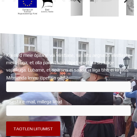
Koolihoone valmimist rahastati Euroopa Liidu
Regionaalarengufondist
Kui oled meie õpilane või vilistlane, siis liitu aegsasti vilistlaste
meililistiga, et olla pärast kooli lõpetamist kursis kõige
vajalikuga. Lubame, et spämmi ei saada ja liiga tihti ei kirjuta.
Mitmenda lennu lõpetaja oled?
Sisesta e-mail, millega liitud