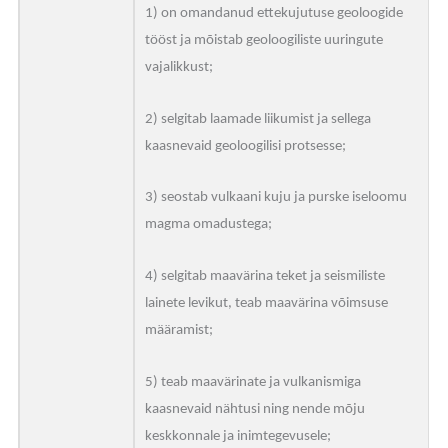
1) on omandanud ettekujutuse geoloogide
tööst ja mõistab geoloogiliste uuringute
vajalikkust;
2) selgitab laamade liikumist ja sellega
kaasnevaid geoloogilisi protsesse;
3) seostab vulkaani kuju ja purske iseloomu
magma omadustega;
4) selgitab maavärina teket ja seismiliste
lainete levikut, teab maavärina võimsuse
määramist;
5) teab maavärinate ja vulkanismiga
kaasnevaid nähtusi ning nende mõju
keskkonnale ja inimtegevusele;