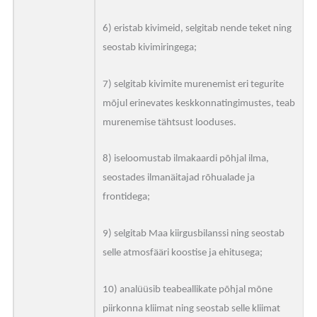
6) eristab kivimeid, selgitab nende teket ning
seostab kivimiringega;
7) selgitab kivimite murenemist eri tegurite
mõjul erinevates keskkonnatingimustes, teab
murenemise tähtsust looduses.
8) iseloomustab ilmakaardi põhjal ilma,
seostades ilmanäitajad rõhualade ja
frontidega;
9) selgitab Maa kiirgusbilanssi ning seostab
selle atmosfääri koostise ja ehitusega;
10) analüüsib teabeallikate põhjal mõne
piirkonna kliimat ning seostab selle kliimat