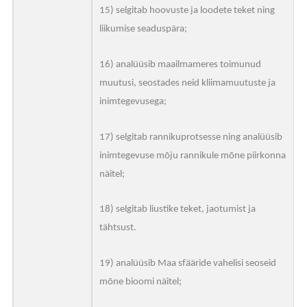
15) selgitab hoovuste ja loodete teket ning
liikumise seaduspära;
16) analüüsib maailmameres toimunud
muutusi, seostades neid kliimamuutuste ja
inimtegevusega;
17) selgitab rannikuprotsesse ning analüüsib
inimtegevuse mõju rannikule mõne piirkonna
näitel;
18) selgitab liustike teket, jaotumist ja
tähtsust.
19) analüüsib Maa sfääride vahelisi seoseid
mõne bioomi näitel;