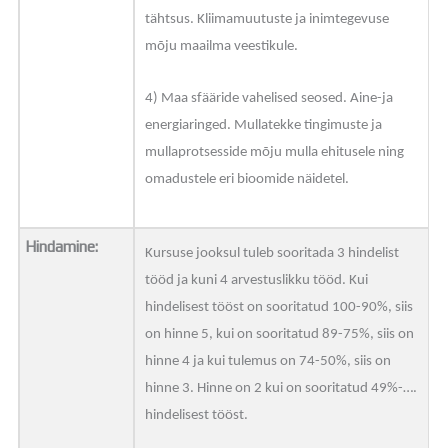
tähtsus. Kliimamuutuste ja inimtegevuse
mõju maailma veestikule.
4) Maa sfääride vahelised seosed. Aine-ja
energiaringed. Mullatekke tingimuste ja
mullaprotsesside mõju mulla ehitusele ning
omadustele eri bioomide näidetel.
Hindamine:
Kursuse jooksul tuleb sooritada 3 hindelist
tööd ja kuni 4 arvestuslikku tööd. Kui
hindelisest tööst on sooritatud 100-90%, siis
on hinne 5, kui on sooritatud 89-75%, siis on
hinne 4 ja kui tulemus on 74-50%, siis on
hinne 3. Hinne on 2 kui on sooritatud 49%-….
hindelisest tööst.