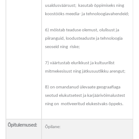
usaldusväärsust; kasutab õppimiseks ning
koostööks meedia- ja tehnoloogiavahendeid;
6) mõistab teaduse olemust, olulisust ja
piiranguid, loodusteaduste ja tehnoloogia
seoseid ning riske;
7) väärtustab elurikkust ja kultuurilist
mitmekesisust ning jätkusuutlikku arengut;
8) on omandanud ülevaate geograafiaga
seotud elukutsetest ja karjäärivõimalustest
ning on motiveeritud elukestvaks õppeks.
Õpitulemused:
Õpilane: