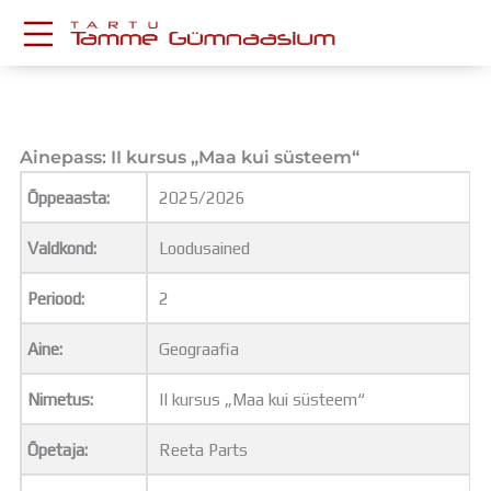
Skip
to
content
KESKKONNAD
Stuudium
Postkast
Ainepass: II kursus „Maa kui süsteem“
Drive
Õppeaasta:
2025/2026
Tamme TV
Tamme Leht
Valdkond:
Loodusained
Kooliraadio
Koorilaul
Periood:
2
ÕPPETÖÖ
Tunniplaan
Aine:
Geograafia
Aastaplaan
Õppekava
Nimetus:
II kursus „Maa kui süsteem“
Ainepassid
Õpetaja:
Reeta Parts
Huviringid
Õpilastööd (UPT)