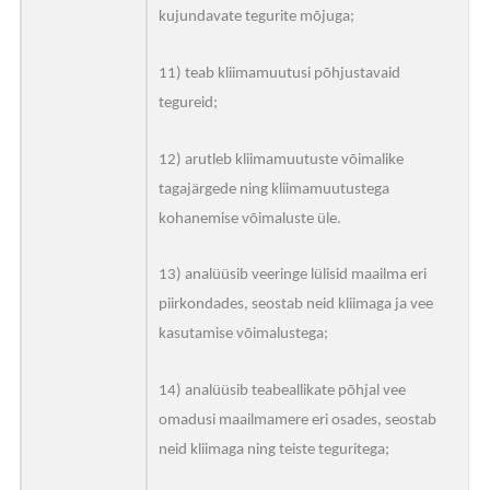
kujundavate tegurite mõjuga;
11) teab kliimamuutusi põhjustavaid
tegureid;
12) arutleb kliimamuutuste võimalike
tagajärgede ning kliimamuutustega
kohanemise võimaluste üle.
13) analüüsib veeringe lülisid maailma eri
piirkondades, seostab neid kliimaga ja vee
kasutamise võimalustega;
14) analüüsib teabeallikate põhjal vee
omadusi maailmamere eri osades, seostab
neid kliimaga ning teiste teguritega;