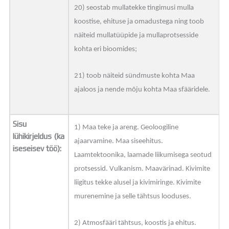
20) seostab mullatekke tingimusi mulla
koostise, ehituse ja omadustega ning toob
näiteid mullatüüpide ja mullaprotsesside
kohta eri bioomides;
21) toob näiteid sündmuste kohta Maa
ajaloos ja nende mõju kohta Maa sfääridele.
Sisu
1) Maa teke ja areng. Geoloogiline
lühikirjeldus (ka
ajaarvamine. Maa siseehitus.
iseseisev töö):
Laamtektoonika, laamade liikumisega seotud
protsessid. Vulkanism. Maavärinad. Kivimite
liigitus tekke alusel ja kivimiringe. Kivimite
murenemine ja selle tähtsus looduses.
2) Atmosfääri tähtsus, koostis ja ehitus.