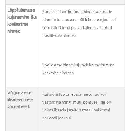
Lõpptulemuse
Kursuse hinne kujuneb hindeliste tööde
kujunemine (ka
hinnete tulemusena. Kõik kursuse jooksul
kooliastme
sooritatud tööd peavad olema vastatud
hinne):
positiivsele hindele.
Kooliastme hinne kujuneb kolme kursuse
keskmise hindena.
Võlgnevuste
Kui mõni töö on ebaõnnestunud või
likvideerimise
vastamata mingil muul põhjusel, siis on
võimalused:
võimalik seda järele vastata ühel korral
perioodi jooksul.