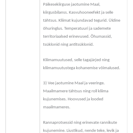
Päikesekiirguse jaotumine Maal,
kiirgusbilanss. Kasvuhooneefekt ja selle
tähtsus. Kliimat kujundavad tegurid. Üldine
õhuringlus. Temperatuuri ja sademete
territoriaalsed erinevused. Õhumassid,
tsüklonid ning antitsüklonid.
Kliimamuutused, selle tagajärjed ning
kliimamuutustega kohanemise võimalused.
3) Vee jaotumine Maal ja veeringe.
Maailmamere tähtsus ning roll kliima
kujunemises. Hoovused ja looded
maailmameres.
Rannaprotsessid ning erinevate rannikute
kujunemine. Liustikud, nende teke, levik ja