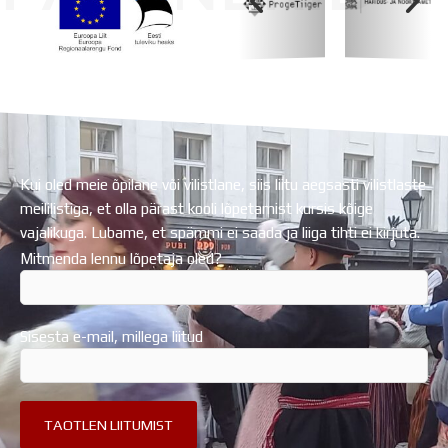
Koolihoone valmimist rahastati Euroopa Liidu
Regionaalarengufondist
Kui oled meie õpilane või vilistlane, siis liitu aegsasti vilistlaste
meililistiga, et olla pärast kooli lõpetamist kursis kõige
vajalikuga. Lubame, et spämmi ei saada ja liiga tihti ei kirjuta.
Mitmenda lennu lõpetaja oled?
Sisesta e-mail, millega liitud