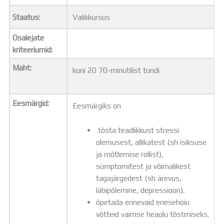
Distantsõpe
Staatus:
Valikkursus
Kodukord
Projektid
Osalejate
ÜLDINFO
kriteeriumid:
Sisseastumine
Meie kool
Maht:
kuni 20 70-minutilist tundi
Dokumendid
Uudised
Lapsevanemale
Eesmärgid:
Eesmärgiks on
Vilistlastele
Toitlustamine
tõsta teadlikkust stressi
Virtuaaltuur
olemusest, allikatest (sh isiksuse
Õpilasesindus
ja mõtlemise rollist),
Kontaktid
sümptomitest ja võimalikest
Tööpakkumised
tagajärgedest (sh ärevus,
läbipõlemine, depressioon).
õpetada erinevaid enesehoiu
võtteid vaimse heaolu tõstmiseks.