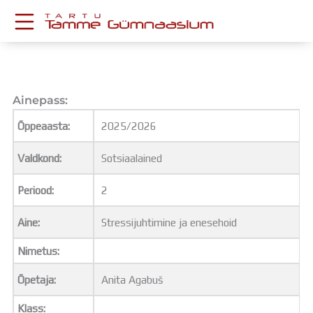
Skip
to
content
KESKKONNAD
Stuudium
Postkast
Ainepass:
Drive
Õppeaasta:
2025/2026
Tamme TV
Tamme Leht
Valdkond:
Sotsiaalained
Kooliraadio
Koorilaul
Periood:
2
ÕPPETÖÖ
Tunniplaan
Aine:
Stressijuhtimine ja enesehoid
Aastaplaan
Nimetus:
Õppekava
Ainepassid
Õpetaja:
Anita Agabuš
Huviringid
Õpilastööd (UPT)
Klass: