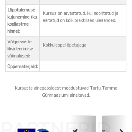
Lõpptulemuse
Kursus on arvestatud, kui sooritatud ja
kujunemine (ka
esitatud on kõik praktilised ülesanded.
kooliastme
hinne):
Võlgnevuste
Kokkuleppel õpetajaga
likvideerimise
võimalused:
Õppematerjalid:
Kursuste ainepassidest moodustuvad Tartu Tamme
Gümnaasiumi ainekavad.
PARTNERID