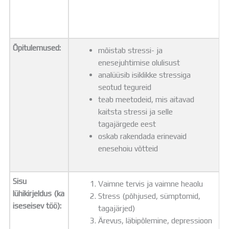
Õpitulemused:
mõistab stressi- ja
enesejuhtimise olulisust
analüüsib isiklikke stressiga
seotud tegureid
teab meetodeid, mis aitavad
kaitsta stressi ja selle
tagajärgede eest
oskab rakendada erinevaid
enesehoiu võtteid
Sisu
Vaimne tervis ja vaimne heaolu
lühikirjeldus (ka
Stress (põhjused, sümptomid,
iseseisev töö):
tagajärjed)
Ärevus, läbipõlemine, depressioon