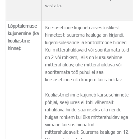
vastata.
Lõpptulemuse
Kursusehinne kujuneb arvestuslikest
kujunemine (ka
hinnetest; suurema kaaluga on kirjandi,
kooliastme
lugemisülesande ja kontrolltööde hinded.
hinne):
Kui mitterahuldavaid või sooritamata töid
on 2 või rohkem, siis on kursusehinne
mitterahuldav; ühe mitterahuldava või
sooritamata töö puhul ei saa
kursusehinne olla kõrgem kui rahuldav.
Kooliastmehinne kujuneb kursusehinnete
põhjal, seejuures ei tohi vähemalt
rahuldava hinde saamiseks olla nende
hulgas rohkem kui üks mitterahuldav ega
viimane kursus hinnatud
mitterahuldavalt. Suurema kaaluga on 12.