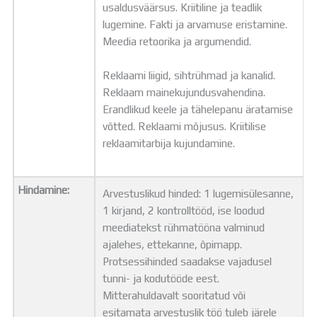
usaldusväärsus. Kriitiline ja teadlik
lugemine. Fakti ja arvamuse eristamine.
Meedia retoorika ja argumendid.
Reklaami liigid, sihtrühmad ja kanalid.
Reklaam mainekujundusvahendina.
Erandlikud keele ja tähelepanu äratamise
võtted. Reklaami mõjusus. Kriitilise
reklaamitarbija kujundamine.
Hindamine:
Arvestuslikud hinded: 1 lugemisülesanne,
1 kirjand, 2 kontrolltööd, ise loodud
meediatekst rühmatööna valminud
ajalehes, ettekanne, õpimapp.
Protsessihinded saadakse vajadusel
tunni- ja kodutööde eest.
Mitterahuldavalt sooritatud või
esitamata arvestuslik töö tuleb järele