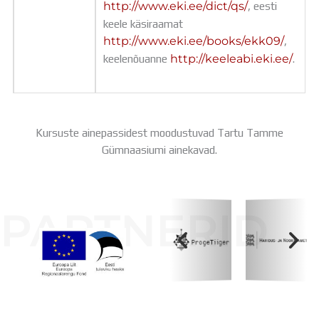
http://www.eki.ee/dict/qs/
, eesti
keele käsiraamat
http://www.eki.ee/books/ekk09/
,
keelenõuanne
http://keeleabi.eki.ee/
.
Kursuste ainepassidest moodustuvad Tartu Tamme
Gümnaasiumi ainekavad.
PARTNERID
Koolihoone valmimist rahastati Euroopa Liidu
Regionaalarengufondist