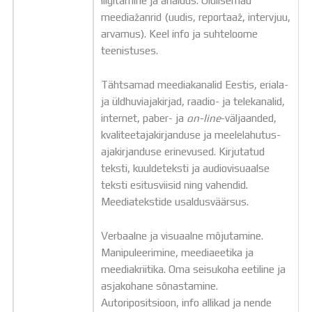
liigitamine ja analüüs. Olulisemad
meediažanrid (uudis, reportaaž, intervjuu,
arvamus). Keel info ja suhteloome
teenistuses.
Tähtsamad meediakanalid Eestis, eriala-
ja üldhuviajakirjad, raadio- ja telekanalid,
internet, paber- ja
on-line
-väljaanded,
kvaliteetajakirjanduse ja meelelahutus-
ajakirjanduse erinevused. Kirjutatud
teksti, kuuldeteksti ja audiovisuaalse
teksti esitusviisid ning vahendid.
Meediatekstide usaldusväärsus.
Verbaalne ja visuaalne mõjutamine.
Manipuleerimine, meediaeetika ja
meediakriitika. Oma seisukoha eetiline ja
asjakohane sõnastamine.
Autoripositsioon, info allikad ja nende