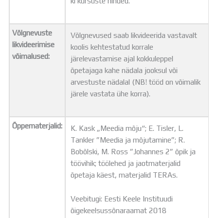
kl kursuste hinded.
Võlgnevuste
Võlgnevused saab likvideerida vastavalt
likvideerimise
koolis kehtestatud korrale
võimalused:
järelevastamise ajal kokkuleppel
õpetajaga kahe nädala jooksul või
arvestuste nädalal (NB! tööd on võimalik
järele vastata ühe korra).
Õppematerjalid:
K. Kask „Meedia mõju“; E. Tisler, L.
Tankler ”Meedia ja mõjutamine”; R.
Bobõlski, M. Ross ”Johannes 2” õpik ja
töövihik; töölehed ja jaotmaterjalid
õpetaja käest, materjalid TERAs.
Veebitugi: Eesti Keele Instituudi
õigekeelsussõnaraamat 2018