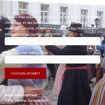
Kui oled meie õpilane või vilistlane, siis liitu aegsasti vilistlaste
meililistiga, et olla pärast kooli lõpetamist kursis kõige
vajalikuga. Lubame, et spämmi ei saada ja liiga tihti ei kirjuta.
Mitmenda lennu lõpetaja oled?
Sisesta e-mail, millega liitud
Kontaktandmed
Tartu Tamme Gümnaasium