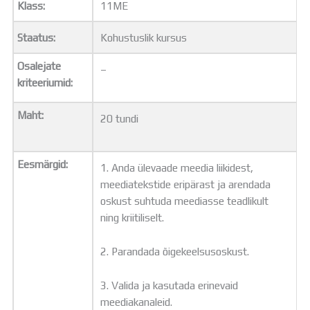
Klass:
11ME
Distantsõpe
Kodukord
Staatus:
Kohustuslik kursus
Projektid
ÜLDINFO
Osalejate
–
Sisseastumine
kriteeriumid:
Meie kool
Dokumendid
Maht:
20 tundi
Uudised
Lapsevanemale
Vilistlastele
Eesmärgid:
1. Anda ülevaade meedia liikidest,
Toitlustamine
meediatekstide eripärast ja arendada
Virtuaaltuur
oskust suhtuda meediasse teadlikult
Õpilasesindus
ning kriitiliselt.
Kontaktid
Tööpakkumised
2. Parandada õigekeelsusoskust.
3. Valida ja kasutada erinevaid
meediakanaleid.