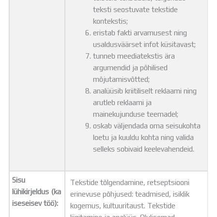
teksti seostuvate tekstide
kontekstis;
eristab fakti arvamusest ning
usaldusväärset infot küsitavast;
tunneb meediatekstis ära
argumendid ja põhilised
mõjutamisvõtted;
analüüsib kriitiliselt reklaami ning
arutleb reklaami ja
mainekujunduse teemadel;
oskab väljendada oma seisukohta
loetu ja kuuldu kohta ning valida
selleks sobivaid keelevahendeid.
Sisu
Tekstide tõlgendamine, retseptsiooni
lühikirjeldus (ka
erinevuse põhjused: teadmised, isiklik
iseseisev töö):
kogemus, kultuuritaust. Tekstide