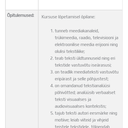
Õpitulemused:
Kursuse lõpetamisel õpilane:
tunneb meediakanaleid,
trükimeedia, raadio, televisiooni ja
elektroonilise meedia erijooni ning
olulisi tekstiliike;
teab teksti üldtunnuseid ning eri
tekstide vastuvõtu iseärasusi;
on teadlik meediateksti vastuvõtu
eripärast ja selle põhjustest;
on omandanud tekstianalüüsi
põhivõtted; analüüsib verbaalset
teksti visuaalses ja
audiovisuaalses kontekstis;
tajub teksti autori eesmärke ning
motiive; leiab viiteid ja vihjeid
teistele tekstidele, tõlgendab