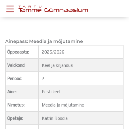
Skip
to
content
KESKKONNAD
Stuudium
Postkast
Ainepass: Meedia ja mõjutamine
Drive
Õppeaasta:
2025/2026
Tamme TV
Tamme Leht
Valdkond:
Keel ja kirjandus
Kooliraadio
Koorilaul
Periood:
2
ÕPPETÖÖ
Tunniplaan
Aine:
Eesti keel
Aastaplaan
Õppekava
Nimetus:
Meedia ja mõjutamine
Ainepassid
Õpetaja:
Katrin Roodla
Huviringid
Õpilastööd (UPT)