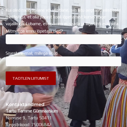
Kui oled meie õpilane või vilistlane, siis liitu aegsasti vilistlaste
meililistiga, et olla pärast kooli lõpetamist kursis kõige
vajalikuga. Lubame, et spämmi ei saada ja liiga tihti ei kirjuta.
Mitmenda lennu lõpetaja oled?
Sisesta e-mail, millega liitud
Kontaktandmed
Tartu Tamme Gümnaasium
Nooruse 9, Tartu 50411
Registrikood: 75006842