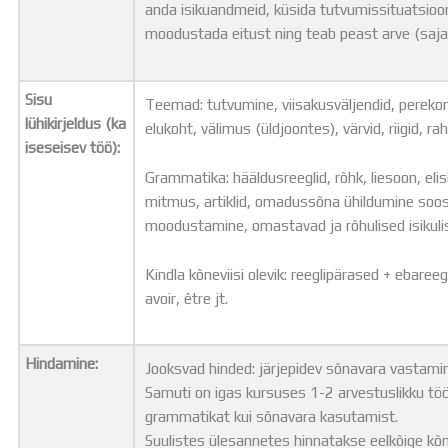
anda isikuandmeid, küsida tutvumissituatsioo
moodustada eitust ning teab peast arve (saja 
Sisu
Teemad: tutvumine, viisakusväljendid, pereko
lühikirjeldus (ka
elukoht, välimus (üldjoontes), värvid, riigid, ra
iseseisev töö):
Grammatika: hääldusreeglid, rõhk, liesoon, eli
mitmus, artiklid, omadussõna ühildumine soos 
moodustamine, omastavad ja rõhulised isikul
Kindla kõneviisi olevik: reeglipärased + ebare
avoir, être jt.
Hindamine:
Jooksvad hinded: järjepidev sõnavara vastami
Samuti on igas kursuses 1-2 arvestuslikku töö
grammatikat kui sõnavara kasutamist.
Suulistes ülesannetes hinnatakse eelkõige kõne