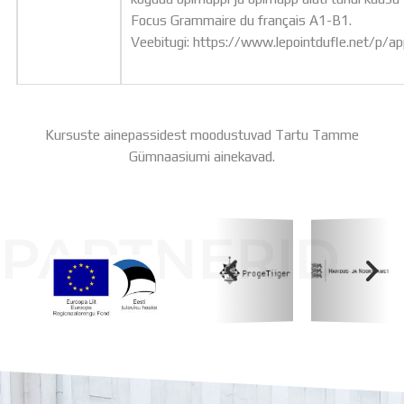
Focus Grammaire du français A1-B1.
Veebitugi: https://www.lepointdufle.net/p/a
Kursuste ainepassidest moodustuvad Tartu Tamme
Gümnaasiumi ainekavad.
PARTNERID
Koolihoone valmimist rahastati Euroopa Liidu
Regionaalarengufondist