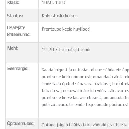
Klass:
10KU, 10LO
Distantsõpe
Kodukord
Staatus:
Kohustuslik kursus
Projektid
ÜLDINFO
Osalejate
Prantsuse keele huvilised.
Sisseastumine
kriteeriumid:
Meie kool
Dokumendid
Maht:
19-20 70-minutilist tundi
Uudised
Lapsevanemale
Vilistlastele
Eesmärgid:
Saada julgust ja entusiasmi uue võõrkeele õp
Toitlustamine
prantsuse kultuuriruumist, omandada algtead
Virtuaaltuur
kinnistada õpitud sõnavara hääldust, harjuta
Õpilasesindus
tabada vajaminevat infokildu võõra sõnavara s
Kontaktid
prantsuse keele lauseehitusest, omandada tu
Tööpakkumised
põhisõnavara, treenida tegusõnade pööramist 
Õpitulemused:
Õpilane julgeb hääldada ka võõraid prantsusk