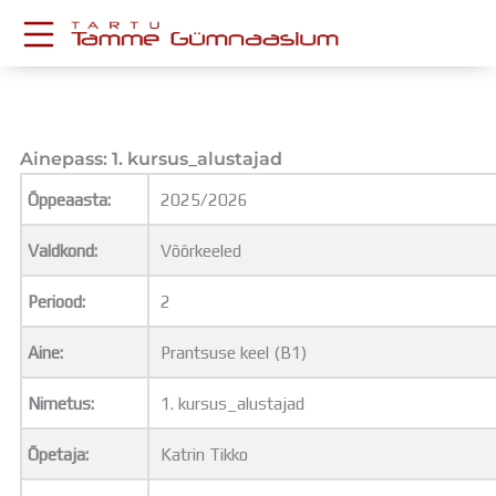
Skip
to
content
KESKKONNAD
Stuudium
Postkast
Ainepass: 1. kursus_alustajad
Drive
Õppeaasta:
2025/2026
Tamme TV
Tamme Leht
Valdkond:
Võõrkeeled
Kooliraadio
Koorilaul
Periood:
2
ÕPPETÖÖ
Tunniplaan
Aine:
Prantsuse keel (B1)
Aastaplaan
Õppekava
Nimetus:
1. kursus_alustajad
Ainepassid
Õpetaja:
Katrin Tikko
Huviringid
Õpilastööd (UPT)