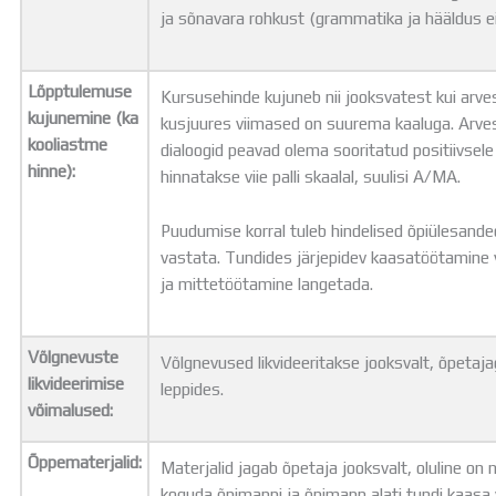
ja sõnavara rohkust (grammatika ja hääldus ei o
Lõpptulemuse
Kursusehinde kujuneb nii jooksvatest kui arve
kujunemine (ka
kusjuures viimased on suurema kaaluga. Arves
kooliastme
dialoogid peavad olema sooritatud positiivsele h
hinne):
hinnatakse viie palli skaalal, suulisi A/MA.
Puudumise korral tuleb hindelised õpiülesande
vastata.
Tundides järjepidev kaasatöötamine 
ja mittetöötamine langetada.
Võlgnevuste
Võlgnevused likvideeritakse jooksvalt, õpetaja
likvideerimise
leppides.
võimalused:
Õppematerjalid:
Materjalid jagab õpetaja jooksvalt, oluline o
koguda õpimappi ja õpimapp alati tundi kaasa 