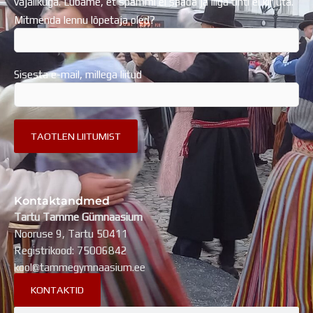
vajalikuga. Lubame, et spämmi ei saada ja liiga tihti ei kirjuta.
Mitmenda lennu lõpetaja oled?
Sisesta e-mail, millega liitud
Kontaktandmed
Tartu Tamme Gümnaasium
Nooruse 9, Tartu 50411
Registrikood: 75006842
kool@tammegymnaasium.ee
KONTAKTID