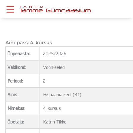
Skip
to
content
KESKKONNAD
Stuudium
Postkast
Ainepass: 4. kursus
Drive
Õppeaasta:
2025/2026
Tamme TV
Tamme Leht
Valdkond:
Võõrkeeled
Kooliraadio
Koorilaul
Periood:
2
ÕPPETÖÖ
Tunniplaan
Aine:
Hispaania keel (B1)
Aastaplaan
Õppekava
Nimetus:
4. kursus
Ainepassid
Õpetaja:
Katrin Tikko
Huviringid
Õpilastööd (UPT)