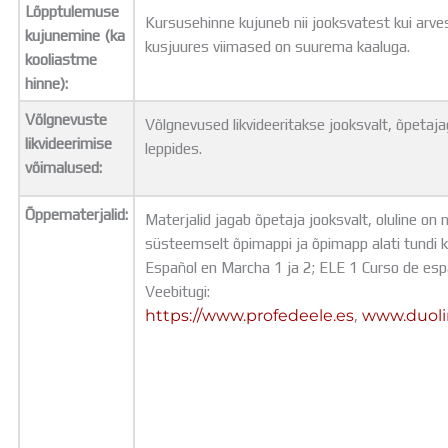
Lõpptulemuse
Kursusehinne kujuneb nii jooksvatest kui arve
kujunemine (ka
kusjuures viimased on suurema kaaluga.
kooliastme
hinne):
Võlgnevuste
Võlgnevused likvideeritakse jooksvalt, õpetaja
likvideerimise
leppides.
võimalused:
Õppematerjalid:
Materjalid jagab õpetaja jooksvalt, oluline on
süsteemselt õpimappi ja õpimapp alati tundi k
Español en Marcha 1 ja 2; ELE 1 Curso de esp
Veebitugi:
https://www.profedeele.es
,
www.duol