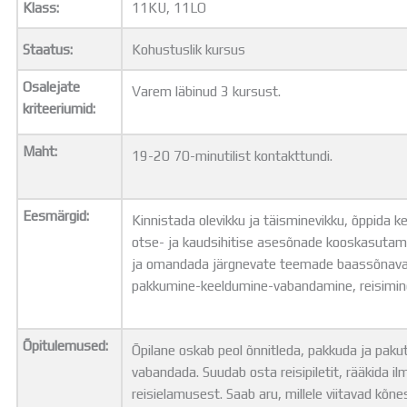
Klass:
11KU, 11LO
Distantsõpe
Kodukord
Staatus:
Kohustuslik kursus
Projektid
ÜLDINFO
Osalejate
Varem läbinud 3 kursust.
Sisseastumine
kriteeriumid:
Meie kool
Dokumendid
Maht:
19-20 70-minutilist kontakttundi.
Uudised
Lapsevanemale
Vilistlastele
Eesmärgid:
Kinnistada olevikku ja täisminevikku, õppida k
Toitlustamine
otse- ja kaudsihitise asesõnade kooskasutam
Virtuaaltuur
ja omandada järgnevate teemade baassõnavar
Õpilasesindus
pakkumine-keeldumine-vabandamine, reisimine, r
Kontaktid
Tööpakkumised
Õpitulemused:
Õpilane oskab peol õnnitleda, pakkuda ja pakut
vabandada. Suudab osta reisipiletit, rääkida i
reisielamusest. Saab aru, millele viitavad kõne