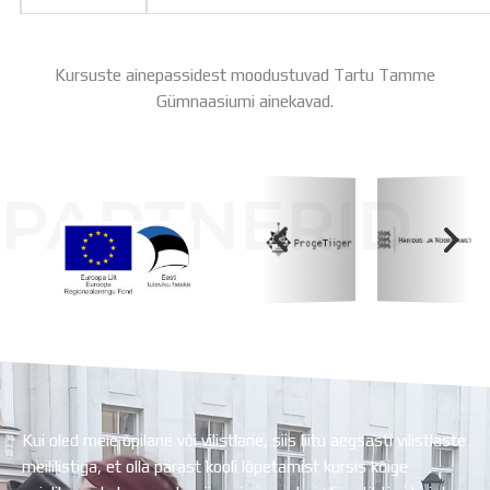
Kursuste ainepassidest moodustuvad Tartu Tamme
Gümnaasiumi ainekavad.
PARTNERID
Koolihoone valmimist rahastati Euroopa Liidu
Regionaalarengufondist
Kui oled meie õpilane või vilistlane, siis liitu aegsasti vilistlaste
meililistiga, et olla pärast kooli lõpetamist kursis kõige