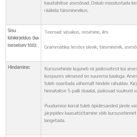
kaudsihitise asesõnad. Oskab moodustada kes
rääkida täisminevikus.
Sisu
Teemad: viisakus, reisimine, ilm.
lühikirjeldus (ka
iseseisev töö):
Grammatika: kestev olevik, täisminevik, asesõ
Hindamine:
Kursusehinde kujuneb nii jooksvatest kui arve
kusjuures viimased on suurema kaaluga. Arves
tuleb sooritada vähemalt hindele rahuldav. Kirj
hinnatakse 5-palli skaalal, jooksvad suulise
Puudumise korral tuleb õpiülesanded järele va
järjepidev kaasatöötamine võib kursusehinnet
langetada.