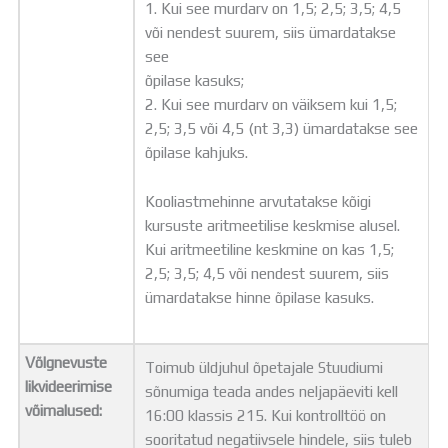
1. Kui see murdarv on 1,5; 2,5; 3,5; 4,5
või nendest suurem, siis ümardatakse
see
õpilase kasuks;
2. Kui see murdarv on väiksem kui 1,5;
2,5; 3,5 või 4,5 (nt 3,3) ümardatakse see
õpilase kahjuks.
Kooliastmehinne arvutatakse kõigi
kursuste aritmeetilise keskmise alusel.
Kui aritmeetiline keskmine on kas 1,5;
2,5; 3,5; 4,5 või nendest suurem, siis
ümardatakse hinne õpilase kasuks.
Võlgnevuste
Toimub üldjuhul õpetajale Stuudiumi
likvideerimise
sõnumiga teada andes neljapäeviti kell
võimalused:
16:00 klassis 215. Kui kontrolltöö on
sooritatud negatiivsele hindele, siis tuleb