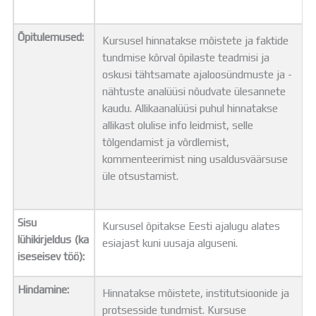
Õpitulemused:
Kursusel hinnatakse mõistete ja faktide
tundmise kõrval õpilaste teadmisi ja
oskusi tähtsamate ajaloosündmuste ja -
nähtuste analüüsi nõudvate ülesannete
kaudu. Allikaanalüüsi puhul hinnatakse
allikast olulise info leidmist, selle
tõlgendamist ja võrdlemist,
kommenteerimist ning usaldusväärsuse
üle otsustamist.
Sisu
Kursusel õpitakse Eesti ajalugu alates
lühikirjeldus (ka
esiajast kuni uusaja alguseni.
iseseisev töö):
Hindamine:
Hinnatakse mõistete, institutsioonide ja
protsesside tundmist. Kursuse