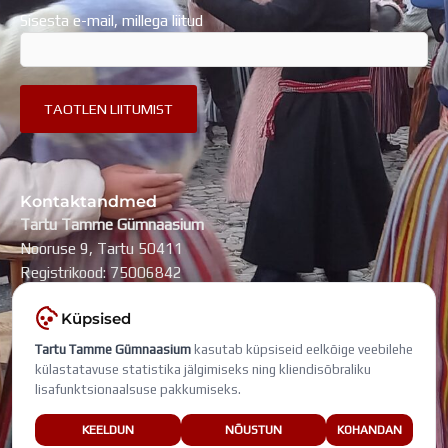
Sisesta e-mail, millega liitud
Kontaktandmed
Tartu Tamme Gümnaasium
Nooruse 9, Tartu 50411
Registrikood: 75006842
kool@tammegymnaasium.ee
Küpsised
KONTAKTID
Tartu Tamme Gümnaasium
kasutab küpsiseid eelkõige veebilehe
Search
Search
külastatavuse statistika jälgimiseks ning kliendisõbraliku
lisafunktsionaalsuse pakkumiseks.
Viimati muudetud: 5. august 2026
KEELDUN
NÕUSTUN
KOHANDAN