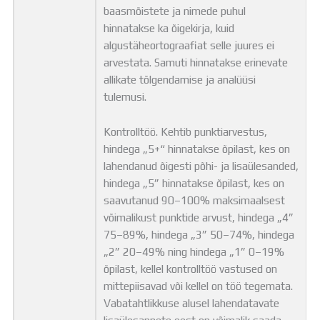
baasmõistete ja nimede puhul
hinnatakse ka õigekirja, kuid
algustäheortograafiat selle juures ei
arvestata. Samuti hinnatakse erinevate
allikate tõlgendamise ja analüüsi
tulemusi.
Kontrolltöö. Kehtib punktiarvestus,
hindega „5+“ hinnatakse õpilast, kes on
lahendanud õigesti põhi- ja lisaülesanded,
hindega „5” hinnatakse õpilast, kes on
saavutanud 90–100% maksimaalsest
võimalikust punktide arvust, hindega „4”
75–89%, hindega „3” 50–74%, hindega
„2” 20–49% ning hindega „1” 0–19%
õpilast, kellel kontrolltöö vastused on
mittepiisavad või kellel on töö tegemata.
Vabatahtlikkuse alusel lahendatavate
lisaülesannete eest on võimalik saada