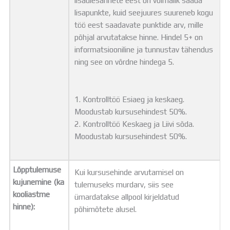
lisapunkte, kuid seejuures suureneb kogu
töö eest saadavate punktide arv, mille
põhjal arvutatakse hinne. Hindel 5+ on
informatsiooniline ja tunnustav tähendus
ning see on võrdne hindega 5.
1. Kontrolltöö Esiaeg ja keskaeg.
Moodustab kursusehindest 50%.
2. Kontrolltöö Keskaeg ja Liivi sõda.
Moodustab kursusehindest 50%.
Lõpptulemuse
Kui kursusehinde arvutamisel on
kujunemine (ka
tulemuseks murdarv, siis see
kooliastme
ümardatakse allpool kirjeldatud
hinne):
põhimõtete alusel.