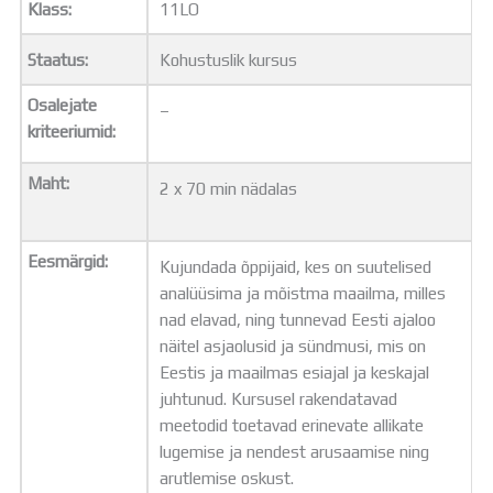
Klass:
11LO
Distantsõpe
Kodukord
Staatus:
Kohustuslik kursus
Projektid
ÜLDINFO
Osalejate
–
Sisseastumine
kriteeriumid:
Meie kool
Dokumendid
Maht:
2 x 70 min nädalas
Uudised
Lapsevanemale
Vilistlastele
Eesmärgid:
Kujundada õppijaid, kes on suutelised
Toitlustamine
analüüsima ja mõistma maailma, milles
Virtuaaltuur
nad elavad, ning tunnevad Eesti ajaloo
Õpilasesindus
näitel asjaolusid ja sündmusi, mis on
Kontaktid
Eestis ja maailmas esiajal ja keskajal
Tööpakkumised
juhtunud. Kursusel rakendatavad
meetodid toetavad erinevate allikate
lugemise ja nendest arusaamise ning
arutlemise oskust.