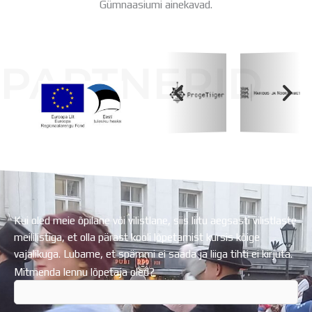
Gümnaasiumi ainekavad.
PARTNERID
Koolihoone valmimist rahastati Euroopa Liidu
Regionaalarengufondist
Kui oled meie õpilane või vilistlane, siis liitu aegsasti vilistlaste
meililistiga, et olla pärast kooli lõpetamist kursis kõige
vajalikuga. Lubame, et spämmi ei saada ja liiga tihti ei kirjuta.
Mitmenda lennu lõpetaja oled?