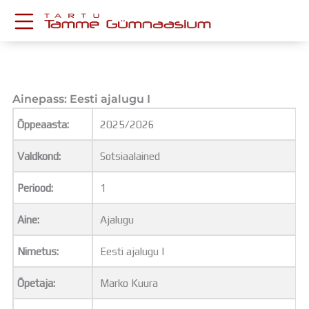
Skip
to
content
KESKKONNAD
Stuudium
Postkast
Ainepass: Eesti ajalugu I
Drive
Õppeaasta:
2025/2026
Tamme TV
Tamme Leht
Valdkond:
Sotsiaalained
Kooliraadio
Koorilaul
Periood:
1
ÕPPETÖÖ
Tunniplaan
Aine:
Ajalugu
Aastaplaan
Õppekava
Nimetus:
Eesti ajalugu I
Ainepassid
Õpetaja:
Marko Kuura
Huviringid
Õpilastööd (UPT)