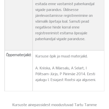
esitada enne vastamist paberkandjal
vigade parandus. Üldisesse
järelevastamisse registreerimine on
võimalik õpetaja loal. Samuti pead
negatiivse hinde korral enne
registreerimist esitama õpeajale
paberkandjal vigade paranduse.
Õppematerjalid:
Kursuse õpik ja muud materjalid.
A. Kriiska, A Mäesalu, A Selart, I
Põltsam-Jürjo, P Piirimäe 2014. Eesti
ajalugu I. Esiajast Rootsi aja alguseni.
Kursuste ainepassidest moodustuvad Tartu Tamme