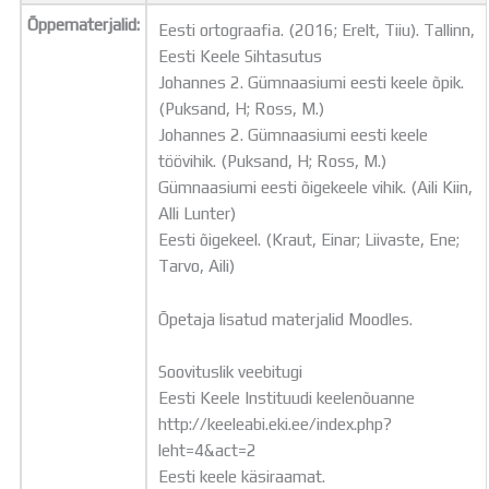
Õppematerjalid:
Eesti ortograafia. (2016; Erelt, Tiiu). Tallinn,
Eesti Keele Sihtasutus
Johannes 2. Gümnaasiumi eesti keele õpik.
(Puksand, H; Ross, M.)
Johannes 2. Gümnaasiumi eesti keele
töövihik. (Puksand, H; Ross, M.)
Gümnaasiumi eesti õigekeele vihik. (Aili Kiin,
Alli Lunter)
Eesti õigekeel. (Kraut, Einar; Liivaste, Ene;
Tarvo, Aili)
Õpetaja lisatud materjalid Moodles.
Soovituslik veebitugi
Eesti Keele Instituudi keelenõuanne
http://keeleabi.eki.ee/index.php?
leht=4&act=2
Eesti keele käsiraamat.