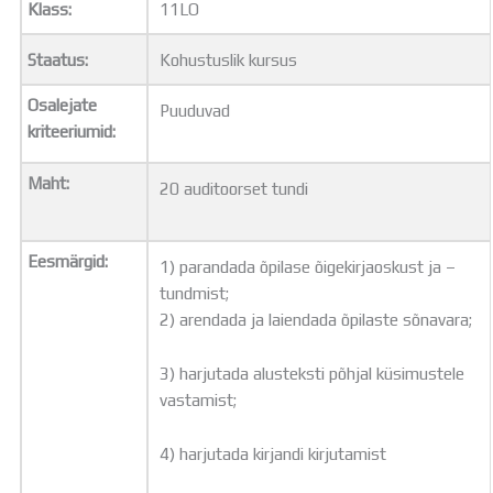
Klass:
11LO
Distantsõpe
Kodukord
Staatus:
Kohustuslik kursus
Projektid
ÜLDINFO
Osalejate
Puuduvad
Sisseastumine
kriteeriumid:
Meie kool
Dokumendid
Maht:
20 auditoorset tundi
Uudised
Lapsevanemale
Vilistlastele
Eesmärgid:
1) parandada õpilase õigekirjaoskust ja –
Toitlustamine
tundmist;
Virtuaaltuur
2) arendada ja laiendada õpilaste sõnavara;
Õpilasesindus
Kontaktid
3) harjutada alusteksti põhjal küsimustele
Tööpakkumised
vastamist;
4) harjutada kirjandi kirjutamist