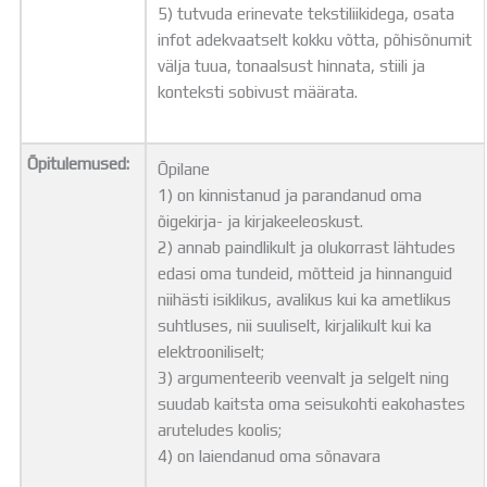
5) tutvuda erinevate tekstiliikidega, osata
infot adekvaatselt kokku võtta, põhisõnumit
välja tuua, tonaalsust hinnata, stiili ja
konteksti sobivust määrata.
Õpitulemused:
Õpilane
1) on kinnistanud ja parandanud oma
õigekirja- ja kirjakeeleoskust.
2) annab paindlikult ja olukorrast lähtudes
edasi oma tundeid, mõtteid ja hinnanguid
niihästi isiklikus, avalikus kui ka ametlikus
suhtluses, nii suuliselt, kirjalikult kui ka
elektrooniliselt;
3) argumenteerib veenvalt ja selgelt ning
suudab kaitsta oma seisukohti eakohastes
aruteludes koolis;
4) on laiendanud oma sõnavara