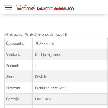
Skip
to
content
KESKKONNAD
Stuudium
Postkast
Ainepass: Praktiline eesti keel II
Drive
Õppeaasta:
2025/2026
Tamme TV
Tamme Leht
Valdkond:
Keel ja kirjandus
Kooliraadio
Koorilaul
Periood:
1
ÕPPETÖÖ
Tunniplaan
Aine:
Eesti keel
Aastaplaan
Õppekava
Nimetus:
Praktiline eesti keel II
Ainepassid
Õpetaja:
Eneli Liblik
Huviringid
Õpilastööd (UPT)