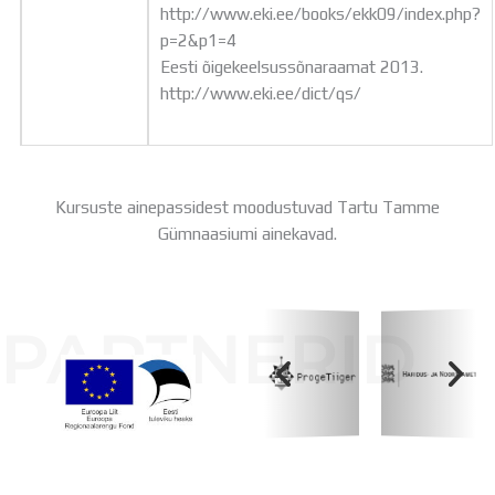
http://www.eki.ee/books/ekk09/index.php?
p=2&p1=4
Eesti õigekeelsussõnaraamat 2013.
http://www.eki.ee/dict/qs/
Kursuste ainepassidest moodustuvad Tartu Tamme
Gümnaasiumi ainekavad.
PARTNERID
Koolihoone valmimist rahastati Euroopa Liidu
Regionaalarengufondist