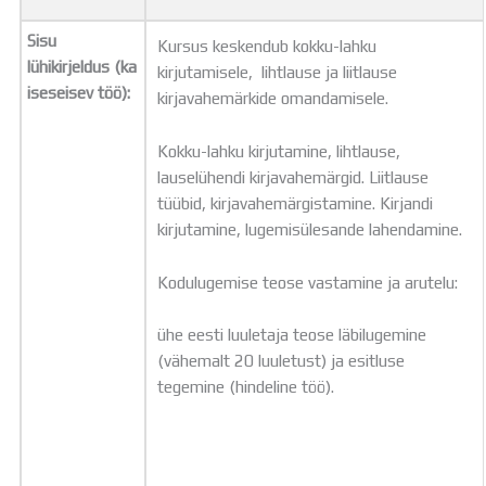
Sisu
Kursus keskendub kokku-lahku
lühikirjeldus (ka
kirjutamisele, lihtlause ja liitlause
iseseisev töö):
kirjavahemärkide omandamisele.
Kokku-lahku kirjutamine, lihtlause,
lauselühendi kirjavahemärgid. Liitlause
tüübid, kirjavahemärgistamine. Kirjandi
kirjutamine, lugemisülesande lahendamine.
Kodulugemise teose vastamine ja arutelu:
ühe eesti luuletaja teose läbilugemine
(vähemalt 20 luuletust) ja esitluse
tegemine (hindeline töö).