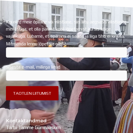
Kui oled meie õpilane või vilistlane, siis liitu aegsasti vilistlaste
meililistiga, et olla pärast kooli lõpetamist kursis kõige
vajalikuga. Lubame, et spämmi ei saada ja liiga tihti ei kirjuta.
Mitmenda lennu lõpetaja oled?
Sisesta e-mail, millega liitud
Kontaktandmed
Tartu Tamme Gümnaasium