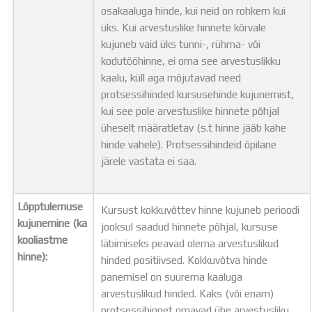
osakaaluga hinde, kui neid on rohkem kui
üks. Kui arvestuslike hinnete kõrvale
kujuneb vaid üks tunni-, rühma- või
kodutööhinne, ei oma see arvestuslikku
kaalu, küll aga mõjutavad need
protsessihinded kursusehinde kujunemist,
kui see pole arvestuslike hinnete põhjal
üheselt määratletav (s.t hinne jääb kahe
hinde vahele). Protsessihindeid õpilane
järele vastata ei saa.
Lõpptulemuse
Kursust kokkuvõttev hinne kujuneb perioodi
kujunemine (ka
jooksul saadud hinnete põhjal, kursuse
kooliastme
läbimiseks peavad olema arvestuslikud
hinne):
hinded positiivsed. Kokkuvõtva hinde
panemisel on suurema kaaluga
arvestuslikud hinded. Kaks (või enam)
protsessihinnet omavad ühe arvestusliku