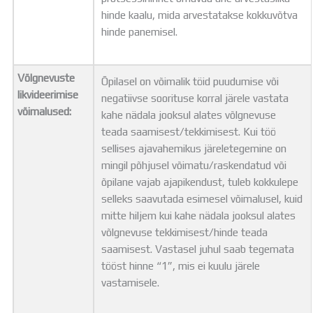
hinde kaalu, mida arvestatakse kokkuvõtva
hinde panemisel.
Võlgnevuste
Õpilasel on võimalik töid puudumise või
likvideerimise
negatiivse soorituse korral järele vastata
võimalused:
kahe nädala jooksul alates võlgnevuse
teada saamisest/tekkimisest. Kui töö
sellises ajavahemikus järeletegemine on
mingil põhjusel võimatu/raskendatud või
õpilane vajab ajapikendust, tuleb kokkulepe
selleks saavutada esimesel võimalusel, kuid
mitte hiljem kui kahe nädala jooksul alates
võlgnevuse tekkimisest/hinde teada
saamisest. Vastasel juhul saab tegemata
tööst hinne “1”, mis ei kuulu järele
vastamisele.