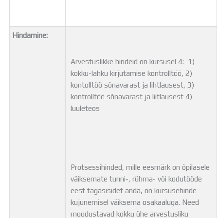
Hindamine:
Arvestuslikke hindeid on kursusel 4: 1)
kokku-lahku kirjutamise kontrolltöö, 2)
kontolltöö sõnavarast ja lihtlausest, 3)
kontrolltöö sõnavarast ja liitlausest 4)
luuleteos
Protsessihinded, mille eesmärk on õpilasele
väiksemate tunni-, rühma- või kodutööde
eest tagasisidet anda, on kursusehinde
kujunemisel väiksema osakaaluga. Need
moodustavad kokku ühe arvestusliku