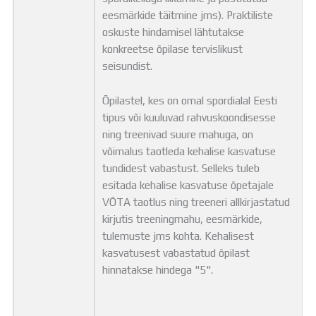
eesmärkide täitmine jms). Praktiliste
oskuste hindamisel lähtutakse
konkreetse õpilase tervislikust
seisundist.
Õpilastel, kes on omal spordialal Eesti
tipus või kuuluvad rahvuskoondisesse
ning treenivad suure mahuga, on
võimalus taotleda kehalise kasvatuse
tundidest vabastust. Selleks tuleb
esitada kehalise kasvatuse õpetajale
VÕTA taotlus ning treeneri allkirjastatud
kirjutis treeningmahu, eesmärkide,
tulemuste jms kohta. Kehalisest
kasvatusest vabastatud õpilast
hinnatakse hindega "5".