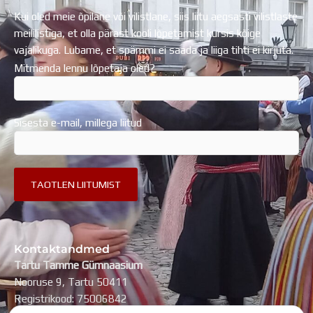
Kui oled meie õpilane või vilistlane, siis liitu aegsasti vilistlaste
meililistiga, et olla pärast kooli lõpetamist kursis kõige
vajalikuga. Lubame, et spämmi ei saada ja liiga tihti ei kirjuta.
Mitmenda lennu lõpetaja oled?
Sisesta e-mail, millega liitud
Kontaktandmed
Tartu Tamme Gümnaasium
Nooruse 9, Tartu 50411
Registrikood: 75006842