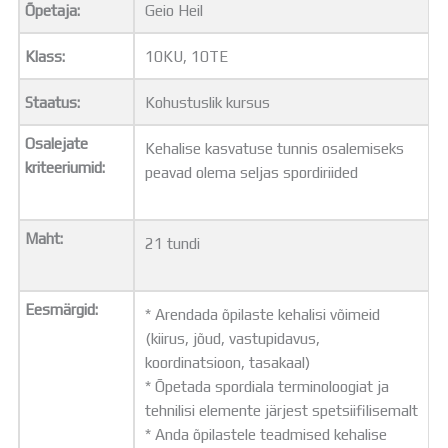
Õpetaja:
Geio Heil
Distantsõpe
Kodukord
Klass:
10KU, 10TE
Projektid
ÜLDINFO
Staatus:
Kohustuslik kursus
Sisseastumine
Meie kool
Osalejate
Kehalise kasvatuse tunnis osalemiseks
Dokumendid
kriteeriumid:
peavad olema seljas spordiriided
Uudised
Lapsevanemale
Vilistlastele
Maht:
21 tundi
Toitlustamine
Virtuaaltuur
Õpilasesindus
Eesmärgid:
* Arendada õpilaste kehalisi võimeid
Kontaktid
(kiirus, jõud, vastupidavus,
Tööpakkumised
koordinatsioon, tasakaal)
* Õpetada spordiala terminoloogiat ja
tehnilisi elemente järjest spetsiifilisemalt
* Anda õpilastele teadmised kehalise