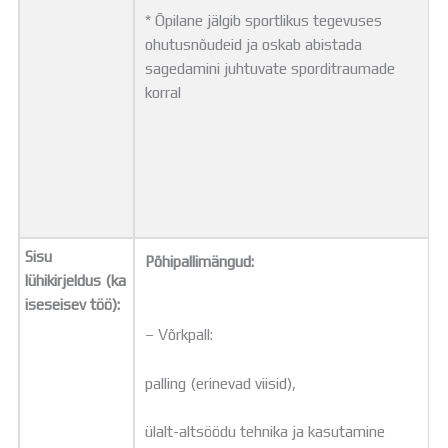
* Õpilane jälgib sportlikus tegevuses
ohutusnõudeid ja oskab abistada
sagedamini juhtuvate sporditraumade
korral
Sisu
Põhipallimängud:
lühikirjeldus (ka
iseseisev töö):
– Võrkpall:
palling (erinevad viisid),
ülalt-altsöödu tehnika ja kasutamine