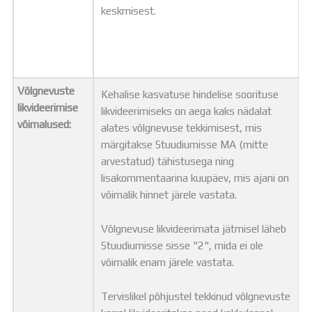
keskmisest.
Võlgnevuste
Kehalise kasvatuse hindelise soorituse
likvideerimise
likvideerimiseks on aega kaks nädalat
võimalused:
alates võlgnevuse tekkimisest, mis
märgitakse Stuudiumisse MA (mitte
arvestatud) tähistusega ning
lisakommentaarina kuupäev, mis ajani on
võimalik hinnet järele vastata.
Võlgnevuse likvideerimata jätmisel läheb
Stuudiumisse sisse "2", mida ei ole
võimalik enam järele vastata.
Tervislikel põhjustel tekkinud võlgnevuste