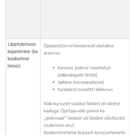
Lõpptulemuse
Õppeprotsessi hindamisel võetakse
kujunemine (ka
arvesse:
kooliastme
hinne):
kursuse jooksul sooritatud
pallimängude testid,
õpilase eneseanalüüsid
tundidest osavõtt/aktiivsus
Kõik kursusel saadud hinded on võrdse
kaaluga. Õpetaja võib panna ka
„jooksvaid“ hindeid või hindeid võistlustel
osalemise eest.
Kooliastmehinne kujuneb kursusehinnete