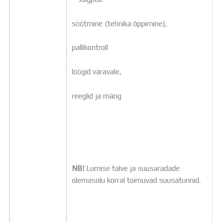
söötmine (tehnika õppimine),
pallikontroll
löögid väravale,
reeglid ja mäng
NB!
Lumise talve ja suusaradade
olemasolu korral toimuvad suusatunnid.