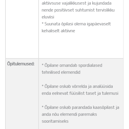
aktiivsuse vajalikkusest ja kujundada
nende positiivset suhtumist tervislikku
eluviisi
* Suunata õpilasi olema igapäevaselt
kehaliselt aktiivne
Õpitulemused:
* Õpilane omandab spordialased
tehnilised elemendid
* Õpilane oskab võrrelda ja analüüsida
enda eelnevat füüsilist taset ja tulemusi
* Õpilane oskab parandada kaasõpilast ja
anda nõu elemendi paremaks
sooritamiseks