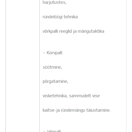
harjutustes,
ründelöögi tehnika
võrkpalli reeglid ja mängutaktika
– Korvpall:
söötmine,
põrgatamine,
visketehnika, sammudelt vise
kaitse-ja ründemängu täiustamine.
– Jalgpall: