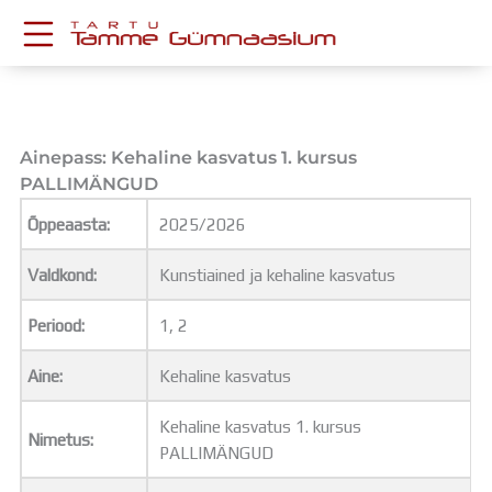
Skip
to
content
KESKKONNAD
Stuudium
Postkast
Ainepass: Kehaline kasvatus 1. kursus
Drive
PALLIMÄNGUD
Tamme TV
Õppeaasta:
2025/2026
Tamme Leht
Kooliraadio
Valdkond:
Kunstiained ja kehaline kasvatus
Koorilaul
ÕPPETÖÖ
Periood:
1, 2
Tunniplaan
Aastaplaan
Aine:
Kehaline kasvatus
Õppekava
Ainepassid
Kehaline kasvatus 1. kursus
Nimetus:
Huviringid
PALLIMÄNGUD
Õpilastööd (UPT)