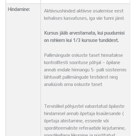
Hindamine:
Aktiivsushinded aktiivse osalemise eest
kehalises kasvatuses, iga viie tunni järel.
Kursus jääb arvestamata, kui puudumisi
on rohkem kui 1/3 kursuse tundidest.
Pallimängude oskuste taset hinnatakse
kontrolltesti soorituse põhjal – õpilane
annab endale hinnangu 5- palli süsteemis
lähtuvalt pallimängude testidest ning
analüüsib oma oskuste taset
Tervislikel põhjustel vabastatud õpilaste
hindamisel annab õpetaja lisaülesande (
õpetaja abistamine, esseede või
sporditeemaliste referaatide kirjutamine,
spordikellaga liikumine ja püstitatud