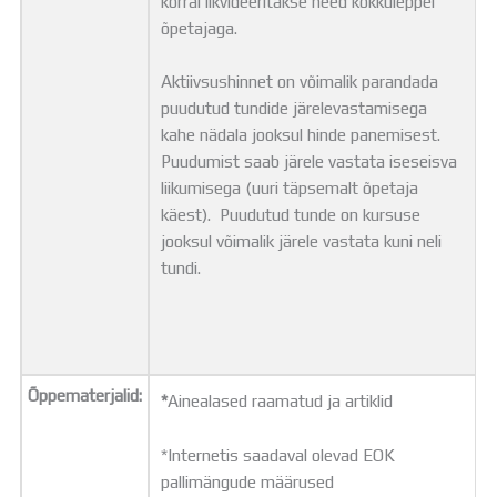
korral likvideeritakse need kokkuleppel
õpetajaga.
Aktiivsushinnet on võimalik parandada
puudutud tundide järelevastamisega
kahe nädala jooksul hinde panemisest.
Puudumist saab järele vastata iseseisva
liikumisega (uuri täpsemalt õpetaja
käest). Puudutud tunde on kursuse
jooksul võimalik järele vastata kuni neli
tundi.
Õppematerjalid:
*
Ainealased raamatud ja artiklid
*Internetis saadaval olevad EOK
pallimängude määrused