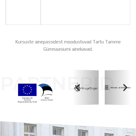
Kursuste ainepassidest moodustuvad Tartu Tamme
Gümnaasiumi ainekavad.
PARTNERID
Koolihoone valmimist rahastati Euroopa Liidu
Regionaalarengufondist