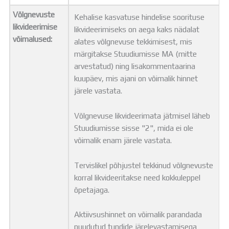
Võlgnevuste
Kehalise kasvatuse hindelise soorituse
likvideerimise
likvideerimiseks on aega kaks nädalat
võimalused:
alates võlgnevuse tekkimisest, mis
märgitakse Stuudiumisse MA (mitte
arvestatud) ning lisakommentaarina
kuupäev, mis ajani on võimalik hinnet
järele vastata.
Võlgnevuse likvideerimata jätmisel läheb
Stuudiumisse sisse "2", mida ei ole
võimalik enam järele vastata.
Tervislikel põhjustel tekkinud võlgnevuste
korral likvideeritakse need kokkuleppel
õpetajaga.
Aktiivsushinnet on võimalik parandada
puudutud tundide järelevastamisega