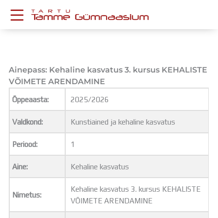
Skip
to
content
KESKKONNAD
Stuudium
Postkast
Ainepass: Kehaline kasvatus 3. kursus KEHALISTE
Drive
VÕIMETE ARENDAMINE
Tamme TV
Õppeaasta:
2025/2026
Tamme Leht
Kooliraadio
Valdkond:
Kunstiained ja kehaline kasvatus
Koorilaul
ÕPPETÖÖ
Periood:
1
Tunniplaan
Aastaplaan
Aine:
Kehaline kasvatus
Õppekava
Ainepassid
Kehaline kasvatus 3. kursus KEHALISTE
Nimetus:
Huviringid
VÕIMETE ARENDAMINE
Õpilastööd (UPT)