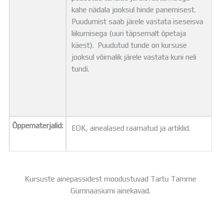
kahe nädala jooksul hinde panemisest.
Puudumist saab järele vastata iseseisva
liikumisega (uuri täpsemalt õpetaja
käest). Puudutud tunde on kursuse
jooksul võimalik järele vastata kuni neli
tundi.
Õppematerjalid:
EOK, ainealased raamatud ja artiklid.
Kursuste ainepassidest moodustuvad Tartu Tamme
Gümnaasiumi ainekavad.