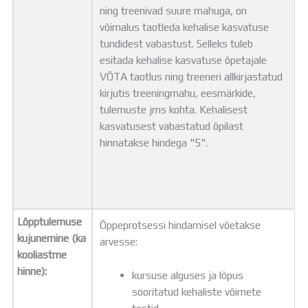
ning treenivad suure mahuga, on
võimalus taotleda kehalise kasvatuse
tundidest vabastust. Selleks tuleb
esitada kehalise kasvatuse õpetajale
VÕTA taotlus ning treeneri allkirjastatud
kirjutis treeningmahu, eesmärkide,
tulemuste jms kohta. Kehalisest
kasvatusest vabastatud õpilast
hinnatakse hindega "5".
Lõpptulemuse
Õppeprotsessi hindamisel võetakse
kujunemine (ka
arvesse:
kooliastme
hinne):
kursuse alguses ja lõpus
sooritatud kehaliste võimete
testid,