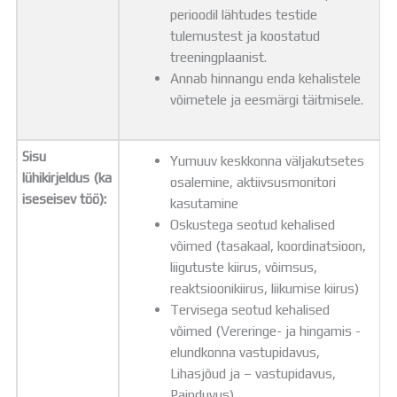
perioodil lähtudes testide
tulemustest ja koostatud
treeningplaanist.
Annab hinnangu enda kehalistele
võimetele ja eesmärgi täitmisele.
Sisu
Yumuuv keskkonna väljakutsetes
lühikirjeldus (ka
osalemine, aktiivsusmonitori
iseseisev töö):
kasutamine
Oskustega seotud kehalised
võimed (tasakaal, koordinatsioon,
liigutuste kiirus, võimsus,
reaktsioonikiirus, liikumise kiirus)
Tervisega seotud kehalised
võimed (Vereringe- ja hingamis -
elundkonna vastupidavus,
Lihasjõud ja – vastupidavus,
Painduvus)