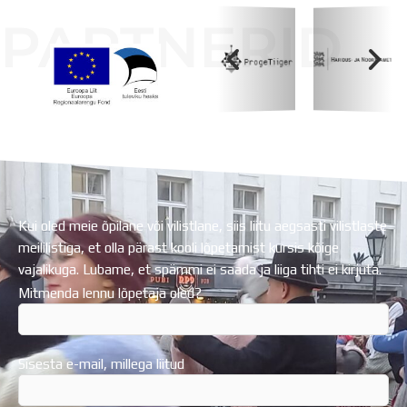
PARTNERID
Koolihoone valmimist rahastati Euroopa Liidu
Regionaalarengufondist
Kui oled meie õpilane või vilistlane, siis liitu aegsasti vilistlaste
meililistiga, et olla pärast kooli lõpetamist kursis kõige
vajalikuga. Lubame, et spämmi ei saada ja liiga tihti ei kirjuta.
Mitmenda lennu lõpetaja oled?
Sisesta e-mail, millega liitud