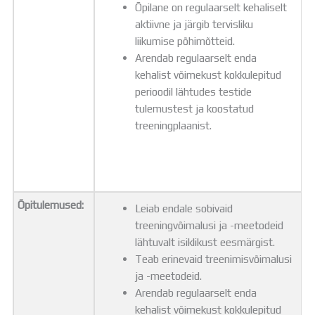
Õpilane on regulaarselt kehaliselt
aktiivne ja järgib tervisliku
liikumise põhimõtteid.
Arendab regulaarselt enda
kehalist võimekust kokkulepitud
perioodil lähtudes testide
tulemustest ja koostatud
treeningplaanist.
Õpitulemused:
Leiab endale sobivaid
treeningvõimalusi ja -meetodeid
lähtuvalt isiklikust eesmärgist.
Teab erinevaid treenimisvõimalusi
ja -meetodeid.
Arendab regulaarselt enda
kehalist võimekust kokkulepitud