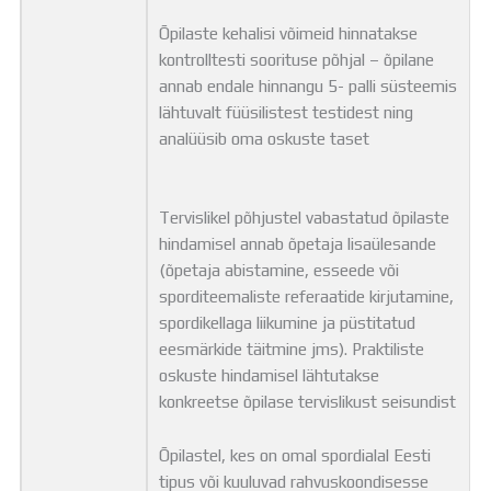
Õpilaste kehalisi võimeid hinnatakse
kontrolltesti soorituse põhjal – õpilane
annab endale hinnangu 5- palli süsteemis
lähtuvalt füüsilistest testidest ning
analüüsib oma oskuste taset
Tervislikel põhjustel vabastatud õpilaste
hindamisel annab õpetaja lisaülesande
(õpetaja abistamine, esseede või
sporditeemaliste referaatide kirjutamine,
spordikellaga liikumine ja püstitatud
eesmärkide täitmine jms). Praktiliste
oskuste hindamisel lähtutakse
konkreetse õpilase tervislikust seisundist
Õpilastel, kes on omal spordialal Eesti
tipus või kuuluvad rahvuskoondisesse