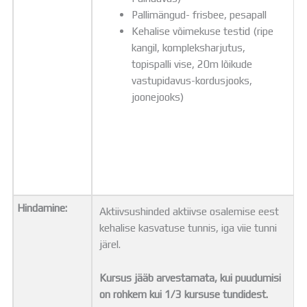
Pallimängud- frisbee, pesapall
Kehalise võimekuse testid (ripe
kangil, kompleksharjutus,
topispalli vise, 20m lõikude
vastupidavus-kordusjooks,
joonejooks)
Hindamine:
Aktiivsushinded aktiivse osalemise eest
kehalise kasvatuse tunnis, iga viie tunni
järel.
Kursus jääb arvestamata, kui puudumisi
on rohkem kui 1/3 kursuse tundidest.