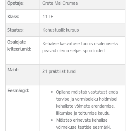
Õpetaja:
Grete Mai Orumaa
Distantsõpe
Kodukord
Klass:
11TE
Projektid
ÜLDINFO
Staatus:
Kohustuslik kursus
Sisseastumine
Meie kool
Osalejate
Kehalise kasvatuse tunnis osalemiseks
Dokumendid
kriteeriumid:
peavad olema seljas spordiriided
Uudised
Lapsevanemale
Vilistlastele
Maht:
21 praktilist tundi
Toitlustamine
Virtuaaltuur
Õpilasesindus
Eesmärgid:
Õpilane mõistab vastutust enda
Kontaktid
tervise ja vormisoleku hoidmisel
Tööpakkumised
kehaliste võimete arendamise,
liikumise ja toitumise kaudu.
Mõistab erinevate kehalise
võimekuse testide eesmärki.