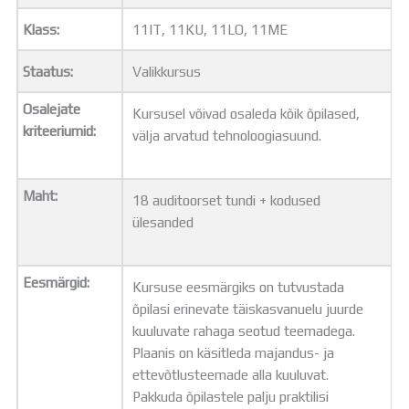
Distantsõpe
Klass:
11IT, 11KU, 11LO, 11ME
Kodukord
Projektid
Staatus:
Valikkursus
ÜLDINFO
Sisseastumine
Osalejate
Kursusel võivad osaleda kõik õpilased,
Meie kool
kriteeriumid:
välja arvatud tehnoloogiasuund.
Dokumendid
Uudised
Lapsevanemale
Maht:
18 auditoorset tundi + kodused
Vilistlastele
ülesanded
Toitlustamine
Virtuaaltuur
Õpilasesindus
Eesmärgid:
Kursuse eesmärgiks on tutvustada
Kontaktid
õpilasi erinevate täiskasvanuelu juurde
Tööpakkumised
kuuluvate rahaga seotud teemadega.
Plaanis on käsitleda majandus- ja
ettevõtlusteemade alla kuuluvat.
Pakkuda õpilastele palju praktilisi