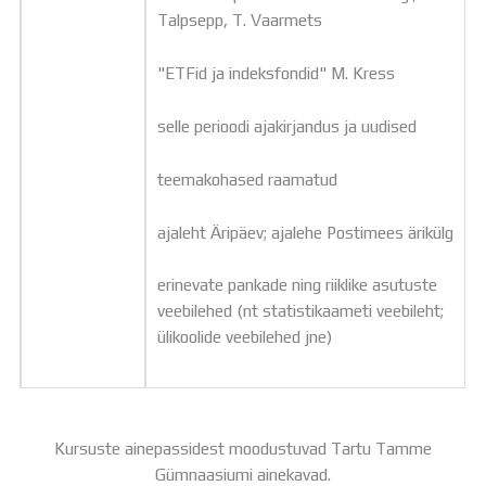
Talpsepp, T. Vaarmets
"ETFid ja indeksfondid" M. Kress
selle perioodi ajakirjandus ja uudised
teemakohased raamatud
ajaleht Äripäev; ajalehe Postimees ärikülg
erinevate pankade ning riiklike asutuste
veebilehed (nt statistikaameti veebileht;
ülikoolide veebilehed jne)
Kursuste ainepassidest moodustuvad Tartu Tamme
Gümnaasiumi ainekavad.