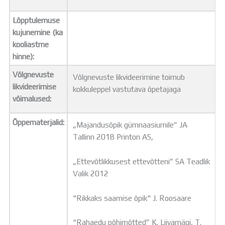
Lõpptulemuse
kujunemine (ka
kooliastme
hinne):
Võlgnevuste
Võlgnevuste likvideerimine toimub
likvideerimise
kokkuleppel vastutava õpetajaga
võimalused:
Õppematerjalid:
„Majandusõpik gümnaasiumile” JA
Tallinn 2018 Printon AS,
„Ettevõtlikkusest ettevõtteni” SA Teadlik
Valik 2012
"Rikkaks saamise õpik" J. Roosaare
“Rahaedu põhimõtted” K. Liivamägi, T.