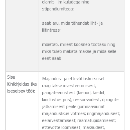
elamis- jm kuludega ning
stipendiumitega;
saab aru, mida tähendab liht- ja
liitintress;
mõistab, millest koosneb töötasu ning
miks tuleb maksta makse ja mida selle
eest saab
Sisu
Majandus- ja ettevõtluskursusel
lühikirjeldus (ka
räägitakse investeerimisest,
iseseisev töö):
pangateenustest (laenud, krediit,
kindlustus jms); ressurssidest, õpingute
jätkamisest peale gümnaasiumit
majanduslikus võtmes; ringmajandusest;
eelarvestamisest; raamatupidamisest;
ettevõtte loomisest, maksudest,