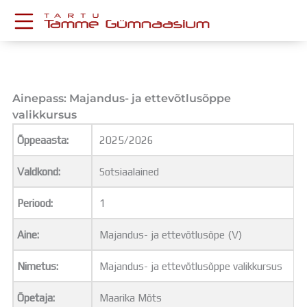
Skip
to
content
KESKKONNAD
Stuudium
Postkast
Ainepass: Majandus- ja ettevõtlusõppe
Drive
valikkursus
Tamme TV
Õppeaasta:
2025/2026
Tamme Leht
Kooliraadio
Valdkond:
Sotsiaalained
Koorilaul
ÕPPETÖÖ
Periood:
1
Tunniplaan
Aastaplaan
Aine:
Majandus- ja ettevõtlusõpe (V)
Õppekava
Ainepassid
Nimetus:
Majandus- ja ettevõtlusõppe valikkursus
Huviringid
Õpetaja:
Maarika Mõts
Õpilastööd (UPT)