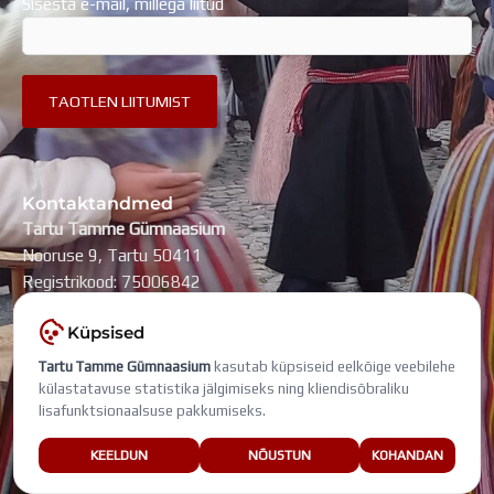
Sisesta e-mail, millega liitud
Kontaktandmed
Tartu Tamme Gümnaasium
Nooruse 9, Tartu 50411
Registrikood: 75006842
kool@tammegymnaasium.ee
Küpsised
KONTAKTID
Tartu Tamme Gümnaasium
kasutab küpsiseid eelkõige veebilehe
Search
Search
külastatavuse statistika jälgimiseks ning kliendisõbraliku
lisafunktsionaalsuse pakkumiseks.
Viimati muudetud: 5. august 2026
KEELDUN
NÕUSTUN
KOHANDAN