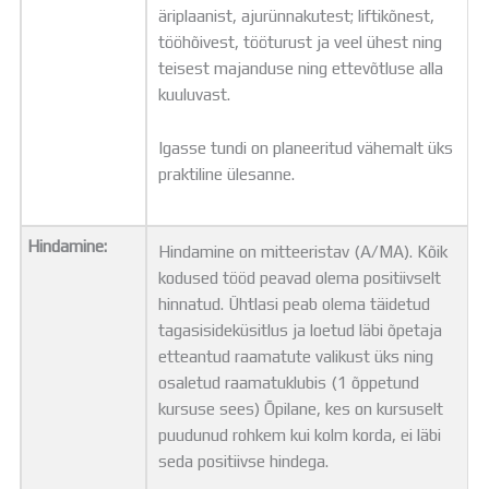
äriplaanist, ajurünnakutest; liftikõnest,
tööhõivest, tööturust ja veel ühest ning
teisest majanduse ning ettevõtluse alla
kuuluvast.
Igasse tundi on planeeritud vähemalt üks
praktiline ülesanne.
Hindamine:
Hindamine on mitteeristav (A/MA). Kõik
kodused tööd peavad olema positiivselt
hinnatud. Ühtlasi peab olema täidetud
tagasisideküsitlus ja loetud läbi õpetaja
etteantud raamatute valikust üks ning
osaletud raamatuklubis (1 õppetund
kursuse sees) Õpilane, kes on kursuselt
puudunud rohkem kui kolm korda, ei läbi
seda positiivse hindega.