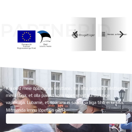
PARTNERID
Koolihoone valmimist rahastati Euroopa Liidu
Regionaalarengufondist
Kui oled meie õpilane või vilistlane, siis liitu aegsasti vilistlaste
meililistiga, et olla pärast kooli lõpetamist kursis kõige
vajalikuga. Lubame, et spämmi ei saada ja liiga tihti ei kirjuta.
Mitmenda lennu lõpetaja oled?