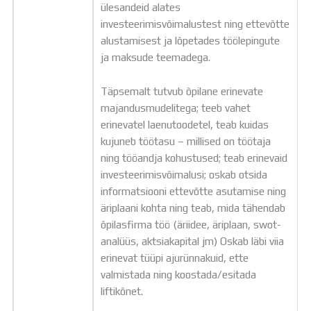
ülesandeid alates
investeerimisvõimalustest ning ettevõtte
alustamisest ja lõpetades töölepingute
ja maksude teemadega.
Täpsemalt tutvub õpilane erinevate
majandusmudelitega; teeb vahet
erinevatel laenutoodetel, teab kuidas
kujuneb töötasu – millised on töötaja
ning tööandja kohustused; teab erinevaid
investeerimisvõimalusi; oskab otsida
informatsiooni ettevõtte asutamise ning
äriplaani kohta ning teab, mida tähendab
õpilasfirma töö (äriidee, äriplaan, swot-
analüüs, aktsiakapital jm) Oskab läbi viia
erinevat tüüpi ajurünnakuid, ette
valmistada ning koostada/esitada
liftikõnet.