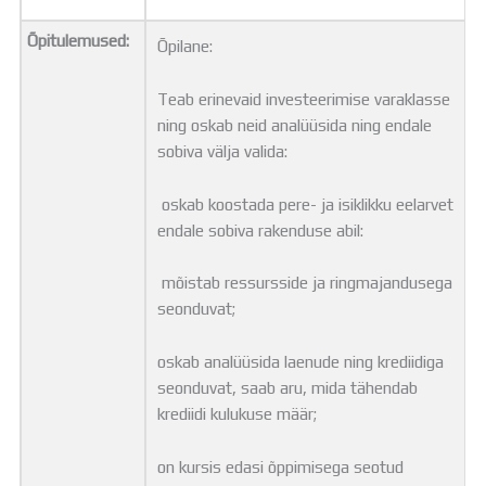
Õpitulemused:
Õpilane:
Teab erinevaid investeerimise varaklasse
ning oskab neid analüüsida ning endale
sobiva välja valida:
oskab koostada pere- ja isiklikku eelarvet
endale sobiva rakenduse abil:
mõistab ressursside ja ringmajandusega
seonduvat;
oskab analüüsida laenude ning krediidiga
seonduvat, saab aru, mida tähendab
krediidi kulukuse määr;
on kursis edasi õppimisega seotud