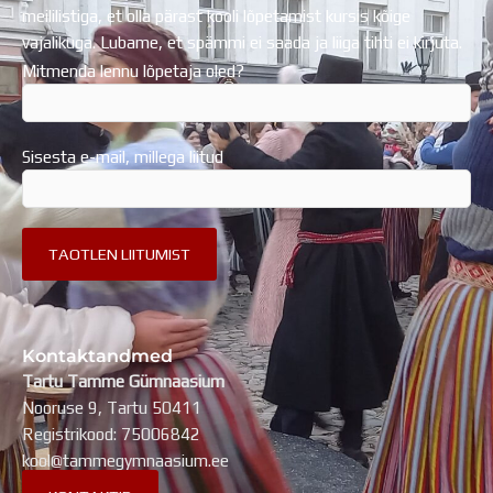
meililistiga, et olla pärast kooli lõpetamist kursis kõige
vajalikuga. Lubame, et spämmi ei saada ja liiga tihti ei kirjuta.
Mitmenda lennu lõpetaja oled?
Sisesta e-mail, millega liitud
Kontaktandmed
Tartu Tamme Gümnaasium
Nooruse 9, Tartu 50411
Registrikood: 75006842
kool@tammegymnaasium.ee