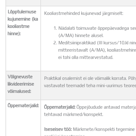
Lõpptulemuse
Kooliastmehinded kujunevad järgmiselt:
kujunemine (ka
kooliastme
Nädalati toimuvate õppepäevadega seotud
hinne):
(A/MA) hinnete alusel.
Meditsiinipraktikad (III kursus/10.kl ni
mitteeristavalt (A/MA), kooliastmehin
ei tohi olla mittearvestatud.
Võlgnevuste
Praktikal osalemist ei ole võimalik korrata. P
likvideerimise
vastavatel teemadel teha mini-uurimus teoreet
võimalused:
Õppematerjalid:
Õppematerjalid:
Õppejõudude antavad materjal
tehtavad märkmed/konspekt.
Iseseisev töö:
Märkmete/konspekti tegemine 