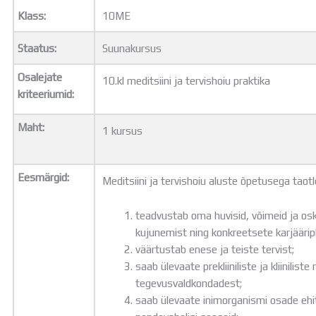
Distantsõpe
Klass:
10ME
Kodukord
Projektid
Staatus:
Suunakursus
ÜLDINFO
Sisseastumine
Osalejate
10.kl meditsiini ja tervishoiu praktika
Meie kool
kriteeriumid:
Dokumendid
Uudised
Maht:
1 kursus
Lapsevanemale
Vilistlastele
Eesmärgid:
Toitlustamine
Meditsiini ja tervishoiu aluste õpetusega taotl
Virtuaaltuur
Õpilasesindus
teadvustab oma huvisid, võimeid ja o
Kontaktid
kujunemist ning konkreetsete karjäärip
Tööpakkumised
väärtustab enese ja teiste tervist;
saab ülevaate prekliiniliste ja kliiniliste
tegevusvaldkondadest;
saab ülevaate inimorganismi osade ehit