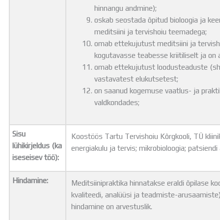
hinnangu andmine);
oskab seostada õpitud bioloogia ja ke
meditsiini ja tervishoiu teemadega;
omab ettekujutust meditsiini ja tervis
kogutavasse teabesse kriitiliselt ja o
omab ettekujutust loodusteaduste (sh b
vastavatest elukutsetest;
on saanud kogemuse vaatlus- ja praktil
valdkondades;
Sisu
Koostöös Tartu Tervishoiu Kõrgkooli, TÜ kliini
lühikirjeldus (ka
energiakulu ja tervis; mikrobioloogia; patsiendi
iseseisev töö):
Hindamine:
Meditsiinipraktika hinnatakse eraldi õpilase k
kvaliteedi, analüüsi ja teadmiste-arusaamiste)
hindamine on arvestuslik.