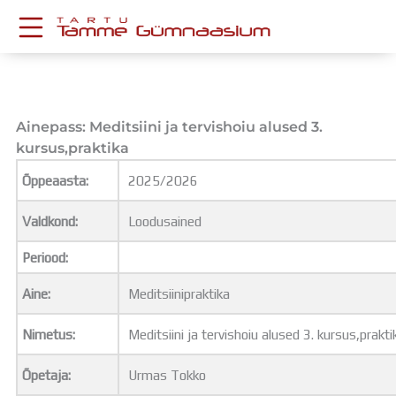
Skip
to
content
KESKKONNAD
Stuudium
Postkast
Ainepass: Meditsiini ja tervishoiu alused 3.
Drive
kursus,praktika
Tamme TV
Õppeaasta:
2025/2026
Tamme Leht
Kooliraadio
Valdkond:
Loodusained
Koorilaul
ÕPPETÖÖ
Periood:
Tunniplaan
Aine:
Meditsiinipraktika
Aastaplaan
Õppekava
Nimetus:
Meditsiini ja tervishoiu alused 3. kursus,prakti
Ainepassid
Huviringid
Õpetaja:
Urmas Tokko
Õpilastööd (UPT)