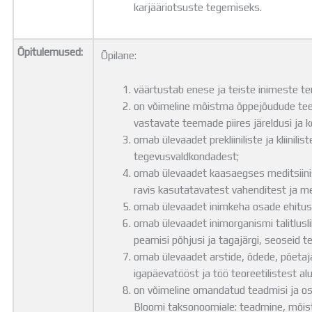
karjääriotsuste tegemiseks.
Õpitulemused:
Õpilane:
väärtustab enese ja teiste inimeste terv
on võimeline mõistma õppejõudude tee
vastavate teemade piires järeldusi ja k
omab ülevaadet prekliiniliste ja kliinilis
tegevusvaldkondadest;
omab ülevaadet kaasaegses meditsiinis
ravis kasutatavatest vahenditest ja m
omab ülevaadet inimkeha osade ehituses
omab ülevaadet inimorganismi talitlusl
peamisi põhjusi ja tagajärgi, seoseid t
omab ülevaadet arstide, õdede, põetaj
igapäevatööst ja töö teoreetilistest al
on võimeline omandatud teadmisi ja os
Bloomi taksonoomiale: teadmine, mõis