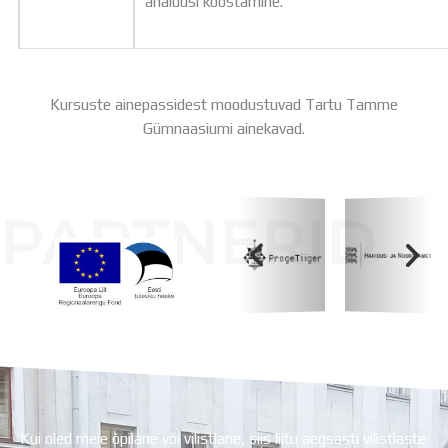
analüüsi koostamine.
Kursuste ainepassidest moodustuvad Tartu Tamme
Gümnaasiumi ainekavad.
PARTNERID
Koolihoone valmimist rahastati Euroopa Liidu
Regionaalarengufondist
Kui oled meie õpilane või vilistlane, siis liitu aegsasti vilistlaste