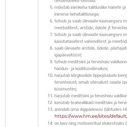
nendevahelisi seoseid;
mõistab inimkeha talitluslike häirete ja
inimese kehatalitlusega;
tutvub ja saab ülevaate kaasaegses med
meetoditest, arstide, õdede jt tervisho
tutvub ja saab ülevaate kaasaegses med
kasutatavatest vahenditest ja meetodi
saab ülevaate arstide, õdede, põetajat
igapäevatööst;
tutvub meditsiini ja tervishoiu valdko
haridus- ja koolitusvõimalusi;
harjutab kõrgkoolide õppejõudude loeng
tervishoiust; omab võimalust saada spet
küsimustes;
harjutab meditsiini ja tervishoiu valdkon
kasutab teabeallikaid meditsiini ja ter
arendab oma digipädevusi (lähtudes HI
https://www.hm.ee/sites/defaul
on loov ning motiveeritud elukestvaks 