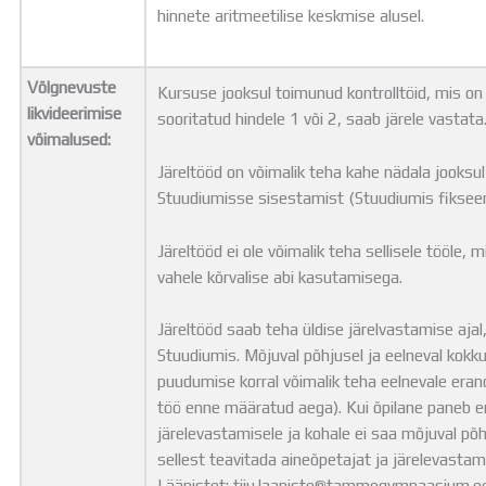
hinnete aritmeetilise keskmise alusel.
Võlgnevuste
Kursuse jooksul toimunud kontrolltöid, mis o
likvideerimise
sooritatud hindele 1 või 2, saab järele vastata
võimalused:
Järeltööd on võimalik teha kahe nädala jooksul
Stuudiumisse sisestamist (Stuudiumis fiksee
Järeltööd ei ole võimalik teha sellisele tööle, mi
vahele kõrvalise abi kasutamisega.
Järeltööd saab teha üldise järelvastamise aja
Stuudiumis. Mõjuval põhjusel ja eelneval kokku
puudumise korral võimalik teha eelnevale eran
töö enne määratud aega). Kui õpilane paneb en
järelevastamisele ja kohale ei saa mõjuval põhju
sellest teavitada aineõpetajat ja järelevastam
Läänistet: tiiu.laaniste@tammegymnaasium.ee. 