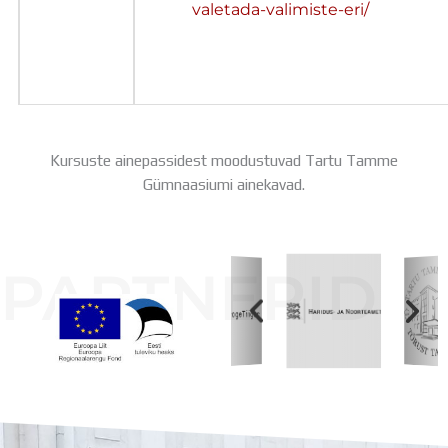
valetada-valimiste-eri/
Kursuste ainepassidest moodustuvad Tartu Tamme
Gümnaasiumi ainekavad.
PARTNERID
Koolihoone valmimist rahastati Euroopa Liidu
Regionaalarengufondist