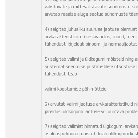
välistavate ja mittevälistavate sündmuste 
arvutab reaalse eluga seotud sündmuste tõe
4) selgitab juhusliku suuruse jaotuse olemust
arvkarakteristikute (keskväärtus, mood, medi
tähendust; kirjeldab binoom- ja normaaljaotu
5) selgitab valimi ja üldkogumi mõisteid ning
süstematiseerimise ja statistilise otsustuse
tähendust; teab
valimi koostamise põhimõtteid;
6) arvutab valimi jaotuse arvkarakteristikuid 
järeldusi üldkogumi jaotuse või uuritava prob
7) selgitab valimist hinnatud ülgkogumi arvkar
usalduspiirkonna mõistet, leiab üldkogumi ke