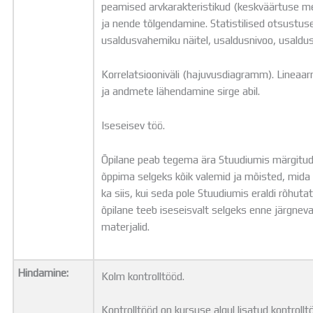
peamised arvkarakteristikud (keskväärtuse m
ja nende tõlgendamine. Statistilised otsustu
usaldusvahemiku näitel, usaldusnivoo, usaldu
Korrelatsiooniväli (hajuvusdiagramm). Lineaar
ja andmete lähendamine sirge abil.
Iseseisev töö.
Õpilane peab tegema ära Stuudiumis märgitud
õppima selgeks kõik valemid ja mõisted, mida 
ka siis, kui seda pole Stuudiumis eraldi rõhut
õpilane teeb iseseisvalt selgeks enne järgnev
materjalid.
Hindamine:
Kolm kontrolltööd.
Kontrolltööd on kursuse algul lisatud kontroll