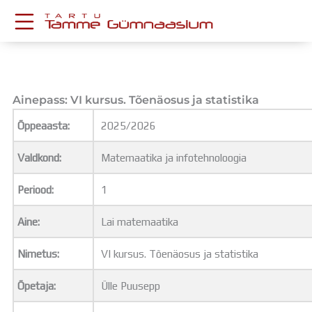
Skip
to
content
KESKKONNAD
Stuudium
Postkast
Ainepass: VI kursus. Tõenäosus ja statistika
Drive
Õppeaasta:
2025/2026
Tamme TV
Tamme Leht
Valdkond:
Matemaatika ja infotehnoloogia
Kooliraadio
Koorilaul
Periood:
1
ÕPPETÖÖ
Tunniplaan
Aine:
Lai matemaatika
Aastaplaan
Õppekava
Nimetus:
VI kursus. Tõenäosus ja statistika
Ainepassid
Õpetaja:
Ülle Puusepp
Huviringid
Õpilastööd (UPT)