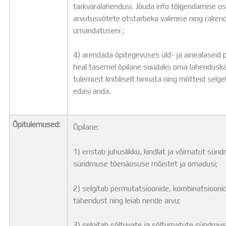
tarkvaralahendusi. Jõuda info tõlgendamise o
arvutusvõtete otstarbeka valimise ning rake
omandatuseni ;
4) arendada õpitegevuses üld- ja ainealaseid p
heal tasemel õpilane suudaks oma lahenduskä
tulemust kriitiliselt hinnata ning mõtteid selgel
edasi anda.
Õpitulemused:
Õpilane:
1) eristab juhuslikku, kindlat ja võimatut sünd
sündmuse tõenäosuse mõistet ja omadusi;
2) selgitab permutatsioonide, kombinatsioonid
tähendust ning leiab nende arvu;
3) selgitab sõltuvate ja sõltumatute sündmust