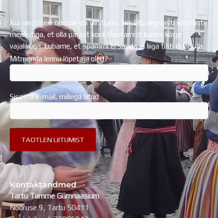
Kui oled meie õpilane või vilistlane, siis liitu aegsasti vilistlaste
meililistiga, et olla pärast kooli lõpetamist kursis kõige
vajalikuga. Lubame, et spämmi ei saada ja liiga tihti ei kirjuta.
Mitmenda lennu lõpetaja oled?
Sisesta e-mail, millega liitud
Kontaktandmed
Tartu Tamme Gümnaasium
Nooruse 9, Tartu 50411