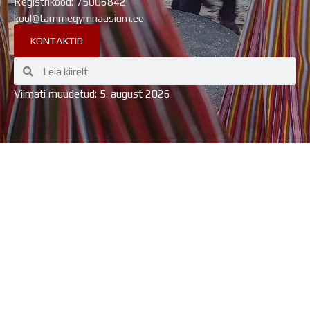
Registrikood: 75006842
kool@tammegymnaasium.ee
KONTAKTID
Search
Search
Viimati muudetud: 5. august 2026