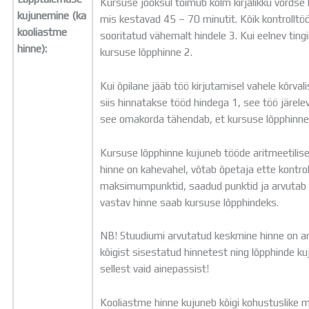
Kursuse jooksul toimub kolm kirjalikku võrdse 
kujunemine (ka
mis kestavad 45 – 70 minutit. Kõik kontrollt
kooliastme
sooritatud vähemalt hindele 3. Kui eelnev tin
hinne):
kursuse lõpphinne 2.
Kui õpilane jääb töö kirjutamisel vahele kõrva
siis hinnatakse tööd hindega 1, see töö järele
see omakorda tähendab, et kursuse lõpphinne
Kursuse lõpphinne kujuneb tööde aritmeetilis
hinne on kahevahel, võtab õpetaja ette kontro
maksimumpunktid, saadud punktid ja arvutab vä
vastav hinne saab kursuse lõpphindeks.
NB! Stuudiumi arvutatud keskmine hinne on ar
kõigist sisestatud hinnetest ning lõpphinde ku
sellest vaid ainepassist!
Kooliastme hinne kujuneb kõigi kohustuslike