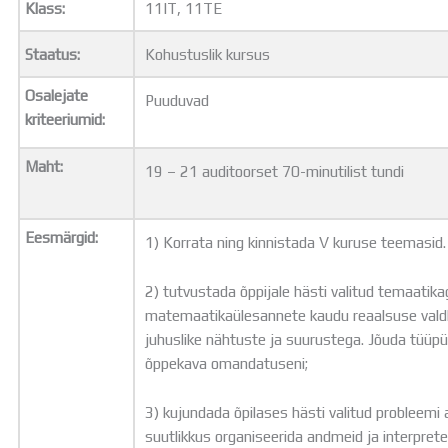
Klass:
11IT, 11TE
Distantsõpe
Kodukord
Staatus:
Kohustuslik kursus
Projektid
ÜLDINFO
Osalejate
Puuduvad
Sisseastumine
kriteeriumid:
Meie kool
Dokumendid
Maht:
19 – 21 auditoorset 70-minutilist tundi
Uudised
Lapsevanemale
Vilistlastele
Eesmärgid:
1) Korrata ning kinnistada V kuruse teemasid.
Toitlustamine
Virtuaaltuur
2) tutvustada õppijale hästi valitud temaatik
Õpilasesindus
matemaatikaülesannete kaudu reaalsuse vald
Kontaktid
juhuslike nähtuste ja suurustega. Jõuda tüüp
Tööpakkumised
õppekava omandatuseni;
3) kujundada õpilases hästi valitud probleem
suutlikkus organiseerida andmeid ja interpret