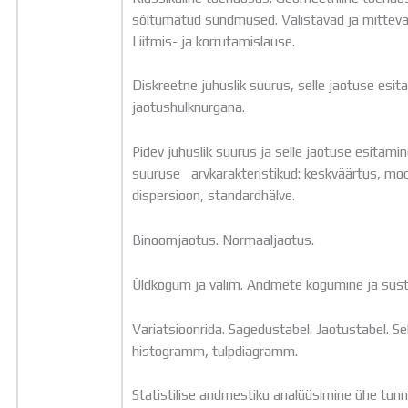
sõltumatud sündmused. Välistavad ja mittev
Liitmis- ja korrutamislause.
Diskreetne juhuslik suurus, selle jaotuse esit
jaotushulknurgana.
Pidev juhuslik suurus ja selle jaotuse esitamin
suuruse arvkarakteristikud: keskväärtus, mo
dispersioon, standardhälve.
Binoomjaotus. Normaaljaotus.
Üldkogum ja valim. Andmete kogumine ja süs
Variatsioonrida. Sagedustabel. Jaotustabel. 
histogramm, tulpdiagramm.
Statistilise andmestiku analüüsimine ühe tunnu