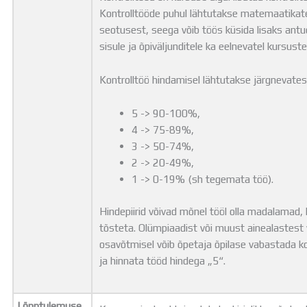
Kontrolltööde puhul lähtutakse matemaatikat
seotusest, seega võib töös küsida lisaks antu
sisule ja õpiväljunditele ka eelnevatel kursust
Kontrolltöö hindamisel lähtutakse järgnevatest
5 -> 90-100%,
4 -> 75-89%,
3 -> 50-74%,
2 -> 20-49%,
1 -> 0-19% (sh tegemata töö).
Hindepiirid võivad mõnel tööl olla madalamad, k
tõsteta. Olümpiaadist või muust ainealastest 
osavõtmisel võib õpetaja õpilase vabastada k
ja hinnata tööd hindega „5“.
Lõpptulemuse