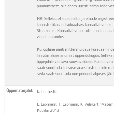
puudumisest, siis enam uuesti sama tööd vas
NB! Selleks, et saada luba järeltööle registree
kohustuslikus individuaalses konsultatsioonis,
Stuudiumis. Konsultatsiooni tulles on kaasas k
vigade parandus.
Kui õpilane saab mitterahuldava kursuse hinde
lisavõimaluse andmist õppenõukogus. Selleks
õppejuhile vastava sooviavalduse. Kui soov rah
saab sooritada kursuse arvestustöö, mille mah
seda saab sooritada uue perioodi alguses järe
Õppematerjalid:
Kohustuslik:
L. Lepmann, T. Lepmann, K. Velskert "Matemaa
Koolibri 2013