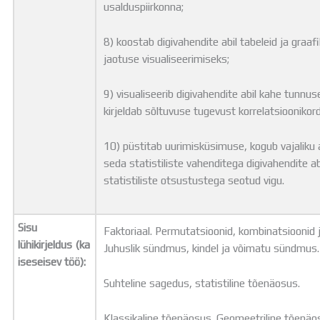
usalduspiirkonna;
8) koostab digivahendite abil tabeleid ja graa
jaotuse visualiseerimiseks;
9) visualiseerib digivahendite abil kahe tunn
kirjeldab sõltuvuse tugevust korrelatsioonikor
10) püstitab uurimisküsimuse, kogub vajaliku
seda statistiliste vahenditega digivahendite ab
statistiliste otsustustega seotud vigu.
Sisu
Faktoriaal. Permutatsioonid, kombinatsioonid j
lühikirjeldus (ka
Juhuslik sündmus, kindel ja võimatu sündmu
iseseisev töö):
Suhteline sagedus, statistiline tõenäosus.
Klassikaline tõenäosus. Geomeetriline tõenäos