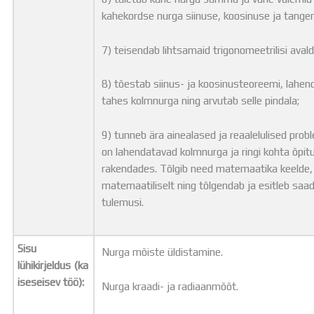
kahekordse nurga siinuse, koosinuse ja tangen
7) teisendab lihtsamaid trigonomeetrilisi avaldi
8) tõestab siinus- ja koosinusteoreemi, lahe
tahes kolmnurga ning arvutab selle pindala;
9) tunneb ära ainealased ja reaalelulised prob
on lahendatavad kolmnurga ja ringi kohta õpit
rakendades. Tõlgib need matemaatika keelde,
matemaatiliselt ning tõlgendab ja esitleb saa
tulemusi.
Sisu
Nurga mõiste üldistamine.
lühikirjeldus (ka
iseseisev töö):
Nurga kraadi- ja radiaanmõõt.