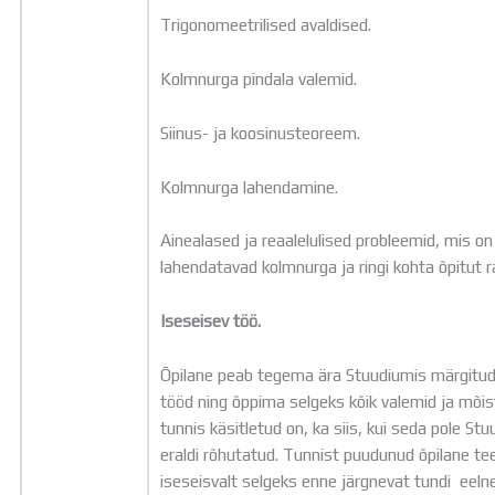
Trigonomeetrilised avaldised.
Kolmnurga pindala valemid.
Siinus- ja koosinusteoreem.
Kolmnurga lahendamine.
Ainealased ja reaalelulised probleemid, mis on
lahendatavad kolmnurga ja ringi kohta õpitut
Iseseisev töö.
Õpilane peab tegema ära Stuudiumis märgitu
tööd ning õppima selgeks kõik valemid ja mõi
tunnis käsitletud on, ka siis, kui seda pole St
eraldi rõhutatud. Tunnist puudunud õpilane te
iseseisvalt selgeks enne järgnevat tundi eeln