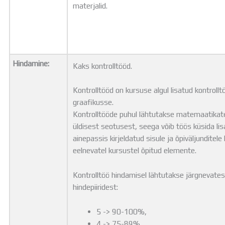
materjalid.
Hindamine:
Kaks kontrolltööd.
Kontrolltööd on kursuse algul lisatud kontroll
graafikusse.
Kontrolltööde puhul lähtutakse matemaatika
üldisest seotusest, seega võib töös küsida li
ainepassis kirjeldatud sisule ja õpiväljunditele
eelnevatel kursustel õpitud elemente.
Kontrolltöö hindamisel lähtutakse järgnevates
hindepiiridest:
5 -> 90-100%,
4 -> 75-89%,