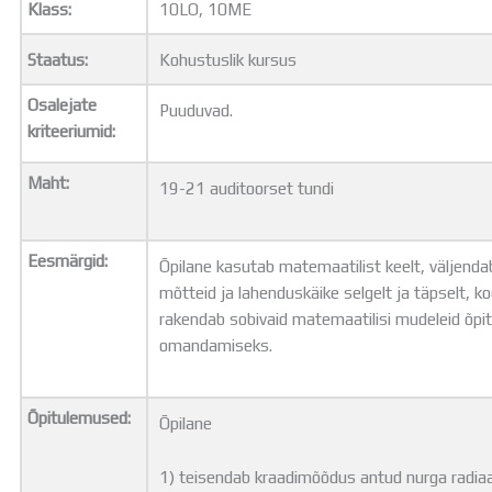
Klass:
10LO, 10ME
Distantsõpe
Kodukord
Staatus:
Kohustuslik kursus
Projektid
ÜLDINFO
Osalejate
Puuduvad.
Sisseastumine
kriteeriumid:
Meie kool
Dokumendid
Maht:
19-21 auditoorset tundi
Uudised
Lapsevanemale
Vilistlastele
Eesmärgid:
Õpilane kasutab matemaatilist keelt, väljend
Toitlustamine
mõtteid ja lahenduskäike selgelt ja täpselt, k
Virtuaaltuur
rakendab sobivaid matemaatilisi mudeleid õp
Õpilasesindus
omandamiseks.
Kontaktid
Tööpakkumised
Õpitulemused:
Õpilane
1) teisendab kraadimõõdus antud nurga radi