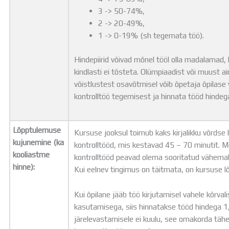
3 -> 50-74%,
2 -> 20-49%,
1 -> 0-19% (sh tegemata töö).
Hindepiirid võivad mõnel tööl olla madalamad, 
kindlasti ei tõsteta. Olümpiaadist või muust a
võistlustest osavõtmisel võib õpetaja õpilas
kontrolltöö tegemisest ja hinnata tööd hindeg
Lõpptulemuse
Kursuse jooksul toimub kaks kirjalikku võrdse
kujunemine (ka
kontrolltööd, mis kestavad 45 – 70 minutit. 
kooliastme
kontrolltööd peavad olema sooritatud vähemalt
hinne):
Kui eelnev tingimus on täitmata, on kursuse l
Kui õpilane jääb töö kirjutamisel vahele kõrvali
kasutamisega, siis hinnatakse tööd hindega 1
järelevastamisele ei kuulu, see omakorda täh