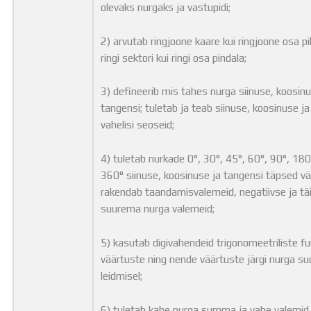
olevaks nurgaks ja vastupidi;
2) arvutab ringjoone kaare kui ringjoone osa p
ringi sektori kui ringi osa pindala;
3) defineerib mis tahes nurga siinuse, koosinu
tangensi; tuletab ja teab siinuse, koosinuse j
vahelisi seoseid;
4) tuletab nurkade 0°, 30°, 45°, 60°, 90°, 180
360° siinuse, koosinuse ja tangensi täpsed v
rakendab taandamisvalemeid, negatiivse ja tä
suurema nurga valemeid;
5) kasutab digivahendeid trigonomeetriliste f
väärtuste ning nende väärtuste järgi nurga s
leidmisel;
6) tuletab kahe nurga summa ja vahe valemid