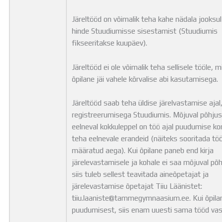
Järeltööd on võimalik teha kahe nädala jooksu
hinde Stuudiumisse sisestamist (Stuudiumis
fikseeritakse kuupäev).
Järeltööd ei ole võimalik teha sellisele tööle, m
õpilane jäi vahele kõrvalise abi kasutamisega.
Järeltööd saab teha üldise järelvastamise ajal
registreerumisega Stuudiumis. Mõjuval põhjus
eelneval kokkuleppel on töö ajal puudumise kor
teha eelnevale erandeid (näiteks sooritada tö
määratud aega). Kui õpilane paneb end kirja
järelevastamisele ja kohale ei saa mõjuval põhj
siis tuleb sellest teavitada aineõpetajat ja
järelevastamise õpetajat Tiiu Läänistet:
tiiu.laaniste@tammegymnaasium.ee. Kui õpilan
puudumisest, siis enam uuesti sama tööd vas