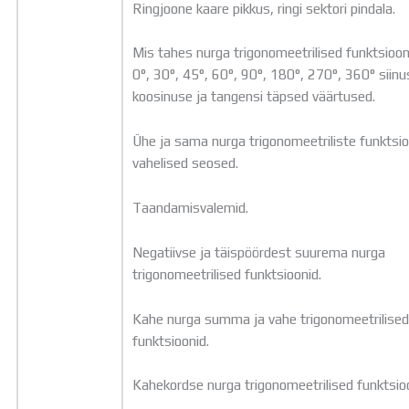
Ringjoone kaare pikkus, ringi sektori pindala.
Mis tahes nurga trigonomeetrilised funktsioo
0°, 30°, 45°, 60°, 90°, 180°, 270°, 360° siinu
koosinuse ja tangensi täpsed väärtused.
Ühe ja sama nurga trigonomeetriliste funktsi
vahelised seosed.
Taandamisvalemid.
Negatiivse ja täispöördest suurema nurga
trigonomeetrilised funktsioonid.
Kahe nurga summa ja vahe trigonomeetrilise
funktsioonid.
Kahekordse nurga trigonomeetrilised funktsio