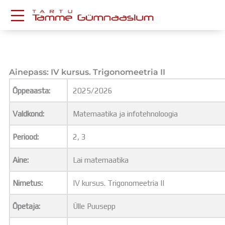
Skip
to
content
KESKKONNAD
Stuudium
Postkast
Ainepass: IV kursus. Trigonomeetria II
Drive
Õppeaasta:
2025/2026
Tamme TV
Tamme Leht
Valdkond:
Matemaatika ja infotehnoloogia
Kooliraadio
Koorilaul
Periood:
2, 3
ÕPPETÖÖ
Tunniplaan
Aine:
Lai matemaatika
Aastaplaan
Õppekava
Nimetus:
IV kursus. Trigonomeetria II
Ainepassid
Õpetaja:
Ülle Puusepp
Huviringid
Õpilastööd (UPT)