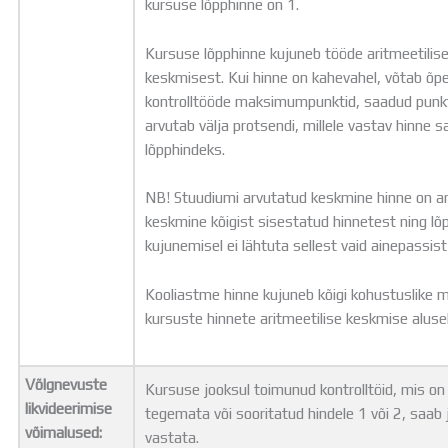
kursuse lõpphinne on 1.
Kursuse lõpphinne kujuneb tööde aritmeetilis
keskmisest. Kui hinne on kahevahel, võtab õpe
kontrolltööde maksimumpunktid, saadud punkt
arvutab välja protsendi, millele vastav hinne 
lõpphindeks.
NB! Stuudiumi arvutatud keskmine hinne on ar
keskmine kõigist sisestatud hinnetest ning lõ
kujunemisel ei lähtuta sellest vaid ainepassist
Kooliastme hinne kujuneb kõigi kohustuslike
kursuste hinnete aritmeetilise keskmise alusel
Võlgnevuste
Kursuse jooksul toimunud kontrolltöid, mis on
likvideerimise
tegemata või sooritatud hindele 1 või 2, saab 
võimalused:
vastata.