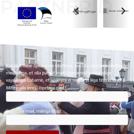
PARTNERID
Koolihoone valmimist rahastati Euroopa Liidu
Regionaalarengufondist
Kui oled meie õpilane või vilistlane, siis liitu aegsasti vilistlaste
meililistiga, et olla pärast kooli lõpetamist kursis kõige
vajalikuga. Lubame, et spämmi ei saada ja liiga tihti ei kirjuta.
Mitmenda lennu lõpetaja oled?
Sisesta e-mail, millega liitud