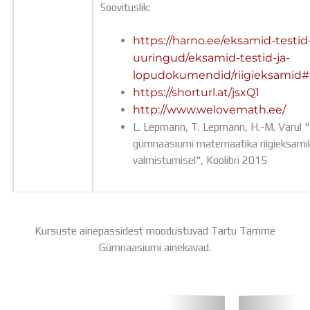
Soovituslik:
https://harno.ee/eksamid-testid-
uuringud/eksamid-testid-ja-
lopudokumendid/riigieksamid#
https://shorturl.at/jsxQ1
http://www.welovemath.ee/
L. Lepmann, T. Lepmann, H.-M. Varul 
gümnaasiumi matemaatika riigieksami
valmistumisel", Koolibri 2015
Kursuste ainepassidest moodustuvad Tartu Tamme
Gümnaasiumi ainekavad.