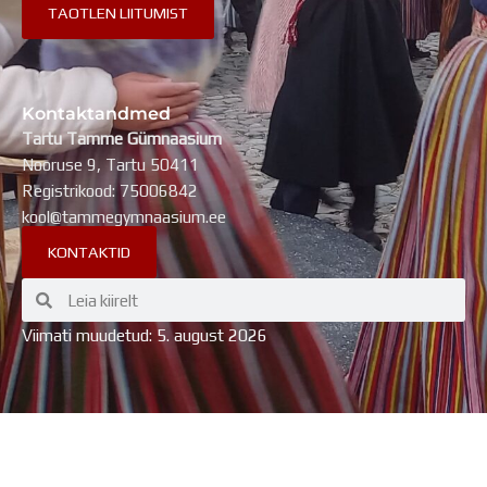
Kontaktandmed
Tartu Tamme Gümnaasium
Nooruse 9, Tartu 50411
Registrikood: 75006842
kool@tammegymnaasium.ee
KONTAKTID
Search
Search
Viimati muudetud: 5. august 2026