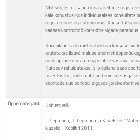
NB! Selleks, et saada luba järeltööle registree
käia kohustuslikus individuaalses konsultatsio
registreerimisega Stuudiumis. Konsultatsiooni
kaasas kontrolltöö korrektne vigade parandus
Kui õpilane saab mitterahuldava kursuse hinde,
arutatakse lisavõimaluse andmist õppenõukog
peab õpilane esitama õppejuhile vastava soov
Kui soov rahuldatakse, siis õpilane saab soor
arvestustöö, mille maht on terve kursus ja s
sooritada uue perioodi alguses järelvastamise 
Õppematerjalid:
Kohustuslik:
L. Lepmann, T. Lepmann ja K. Velsker "Matem
klassile", Koolibri 2011