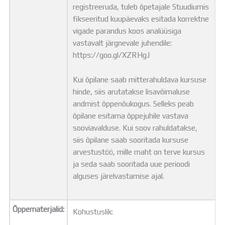
registreeruda, tuleb õpetajale Stuudiumis
fikseeritud kuupäevaks esitada korrektne
vigade parandus koos analüüsiga
vastavalt järgnevale juhendile:
https://goo.gl/XZRHgJ
Kui õpilane saab mitterahuldava kursuse
hinde, siis arutatakse lisavõimaluse
andmist õppenõukogus. Selleks peab
õpilane esitama õppejuhile vastava
sooviavalduse. Kui soov rahuldatakse,
siis õpilane saab sooritada kursuse
arvestustöö, mille maht on terve kursus
ja seda saab sooritada uue perioodi
alguses järelvastamise ajal.
Õppematerjalid:
Kohustuslik: