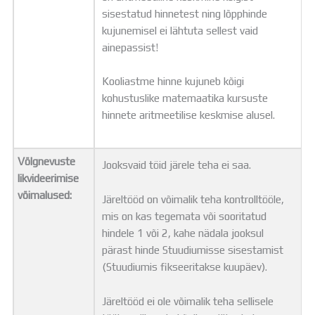
sisestatud hinnetest ning lõpphinde
kujunemisel ei lähtuta sellest vaid
ainepassist!
Kooliastme hinne kujuneb kõigi
kohustuslike matemaatika kursuste
hinnete aritmeetilise keskmise alusel.
Võlgnevuste
Jooksvaid töid järele teha ei saa.
likvideerimise
võimalused:
Järeltööd on võimalik teha kontrolltööle,
mis on kas tegemata või sooritatud
hindele 1 või 2, kahe nädala jooksul
pärast hinde Stuudiumisse sisestamist
(Stuudiumis fikseeritakse kuupäev).
Järeltööd ei ole võimalik teha sellisele