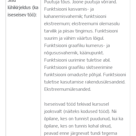
Sisu
Puutuja tõus. Joone puutuja võrrand.
lühikirjeldus (ka
Funktsiooni kasvamis- ja
iseseisev töö):
kahanemisvahemik; funktsiooni
ekstreemum; ekstreemumi olemasolu
tarvilik ja piisav tingimus. Funktsiooni
suurim ja vähim väärtus lõigul.
Funktsiooni graafiku kumerus- ja
nõgususvahemik, käänupunkt.
Funktsiooni uurimine tuletise abil.
Funktsiooni graafiku skitseerimine
funktsiooni omaduste põhjal. Funktsiooni
tuletise kasutamise rakendusülesandeid.
Ekstreemumülesanded.
Iseseisvad tööd tekivad kursusel
jooksvalt (näiteks kodused tööd). Nii
õpilane, kes on tunnist puudunud, kui ka
õpilane, kes on tunnis kohal olnud,
peavad enne järgnevat tundi tegema