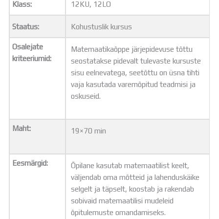
Klass:
12KU, 12LO
Distantsõpe
Kodukord
Staatus:
Kohustuslik kursus
Projektid
ÜLDINFO
Osalejate
Matemaatikaõppe järjepidevuse tõttu
Sisseastumine
kriteeriumid:
seostatakse pidevalt tulevaste kursuste
Meie kool
sisu eelnevatega, seetõttu on üsna tihti
Dokumendid
vaja kasutada varemõpitud teadmisi ja
Uudised
oskuseid.
Lapsevanemale
Vilistlastele
Toitlustamine
Maht:
19×70 min
Virtuaaltuur
Õpilasesindus
Kontaktid
Eesmärgid:
Õpilane kasutab matemaatilist keelt,
Tööpakkumised
väljendab oma mõtteid ja lahenduskäike
selgelt ja täpselt, koostab ja rakendab
sobivaid matemaatilisi mudeleid
õpitulemuste omandamiseks.