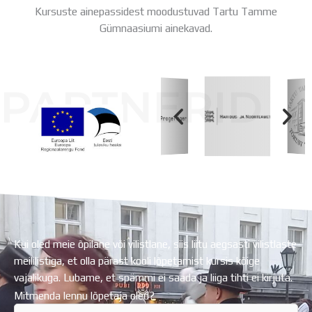
Kursuste ainepassidest moodustuvad Tartu Tamme
Gümnaasiumi ainekavad.
PARTNERID
Koolihoone valmimist rahastati Euroopa Liidu
Regionaalarengufondist
Kui oled meie õpilane või vilistlane, siis liitu aegsasti vilistlaste
meililistiga, et olla pärast kooli lõpetamist kursis kõige
vajalikuga. Lubame, et spämmi ei saada ja liiga tihti ei kirjuta.
Mitmenda lennu lõpetaja oled?