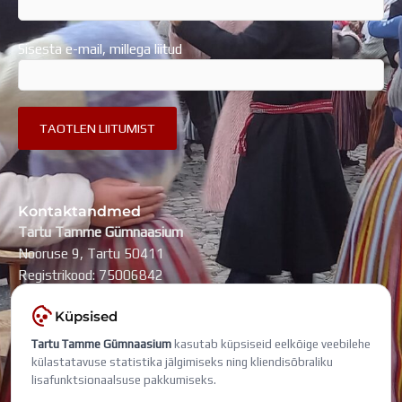
Sisesta e-mail, millega liitud
Kontaktandmed
Tartu Tamme Gümnaasium
Nooruse 9, Tartu 50411
Registrikood: 75006842
kool@tammegymnaasium.ee
Küpsised
KONTAKTID
Tartu Tamme Gümnaasium
kasutab küpsiseid eelkõige veebilehe
Search
Search
külastatavuse statistika jälgimiseks ning kliendisõbraliku
lisafunktsionaalsuse pakkumiseks.
Viimati muudetud: 5. august 2026