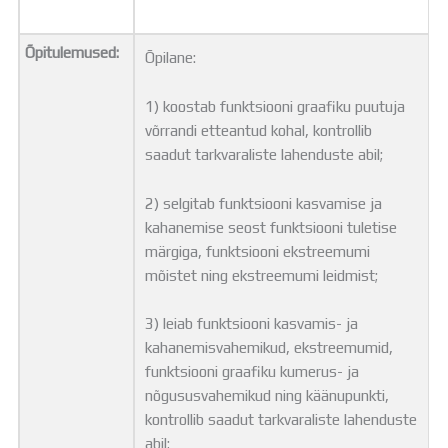
Õpitulemused:
Õpilane:
1) koostab funktsiooni graafiku puutuja
võrrandi etteantud kohal, kontrollib
saadut tarkvaraliste lahenduste abil;
2) selgitab funktsiooni kasvamise ja
kahanemise seost funktsiooni tuletise
märgiga, funktsiooni ekstreemumi
mõistet ning ekstreemumi leidmist;
3) leiab funktsiooni kasvamis- ja
kahanemisvahemikud, ekstreemumid,
funktsiooni graafiku kumerus- ja
nõgususvahemikud ning käänupunkti,
kontrollib saadut tarkvaraliste lahenduste
abil;