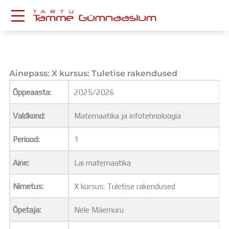
Skip
to
content
KESKKONNAD
Stuudium
Postkast
Ainepass: X kursus: Tuletise rakendused
Drive
Õppeaasta:
2025/2026
Tamme TV
Tamme Leht
Valdkond:
Matemaatika ja infotehnoloogia
Kooliraadio
Koorilaul
Periood:
1
ÕPPETÖÖ
Tunniplaan
Aine:
Lai matemaatika
Aastaplaan
Õppekava
Nimetus:
X kursus: Tuletise rakendused
Ainepassid
Õpetaja:
Nele Mäemuru
Huviringid
Õpilastööd (UPT)