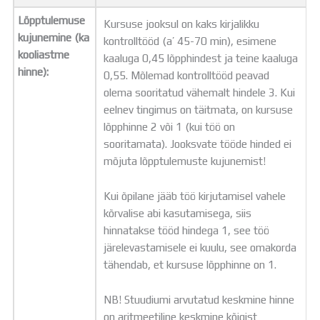
Lõpptulemuse
Kursuse jooksul on kaks kirjalikku
kujunemine (ka
kontrolltööd (a’ 45-70 min), esimene
kooliastme
kaaluga 0,45 lõpphindest ja teine kaaluga
hinne):
0,55. Mõlemad kontrolltööd peavad
olema sooritatud vähemalt hindele 3. Kui
eelnev tingimus on täitmata, on kursuse
lõpphinne 2 või 1 (kui töö on
sooritamata). Jooksvate tööde hinded ei
mõjuta lõpptulemuste kujunemist!
Kui õpilane jääb töö kirjutamisel vahele
kõrvalise abi kasutamisega, siis
hinnatakse tööd hindega 1, see töö
järelevastamisele ei kuulu, see omakorda
tähendab, et kursuse lõpphinne on 1.
NB! Stuudiumi arvutatud keskmine hinne
on aritmeetiline keskmine kõigist