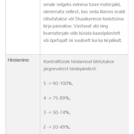
omale selgeks eelneva tunni materjalid,
olenemata sellest, kas seda klassis eraldi
rõhutatakse või Stuudiumisse kodutööna
kirja pannakse. Vastavat abi ning
lisamaterjale võib küsida kaasõpilastelt
või õpetajalt nii suuliselt kui ka kirjalikult.
Hindamine:
Kontrolltööde hindamisel lähtutakse
järgnevatest hindepiiridest:
5 -> 90-100%,
4 -> 75-89%,
3 -> 50-74%,
2 -> 20-49%,