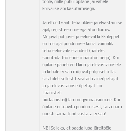
tööle, mille puhul õpilane jäi vahele
kõrvalise abi kasutamisega.
Järeltööd saab teha üldise järelvastamise
ajal, registreerumisega Stuudiumis.
Mõjuval põhjusel ja eelneval kokkuleppel
on töö ajal puudumise korral võimalik
teha eelnevale erandeid (näiteks
sooritada töö enne määratud aega). Kui
õpilane paneb end kirja järelevastamisele
ja kohale ei saa mõjuval põhjusel tulla,
siis tuleb sellest teavitada aineõpetajat
ja järelevastamise õpetajat Tiiu
Läänistet:
tiiu.laaniste@tammegymnaasium.ee. Kui
õpilane ei teavita puudumisest, siis enam
uuesti sama tööd vastata ei saa!
NB! Selleks, et saada luba järeltööle