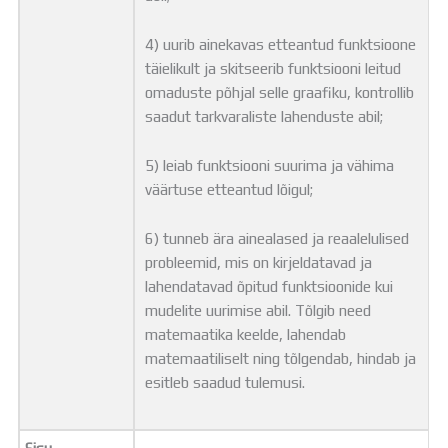
4) uurib ainekavas etteantud funktsioone
täielikult ja skitseerib funktsiooni leitud
omaduste põhjal selle graafiku, kontrollib
saadut tarkvaraliste lahenduste abil;
5) leiab funktsiooni suurima ja vähima
väärtuse etteantud lõigul;
6) tunneb ära ainealased ja reaalelulised
probleemid, mis on kirjeldatavad ja
lahendatavad õpitud funktsioonide kui
mudelite uurimise abil. Tõlgib need
matemaatika keelde, lahendab
matemaatiliselt ning tõlgendab, hindab ja
esitleb saadud tulemusi.