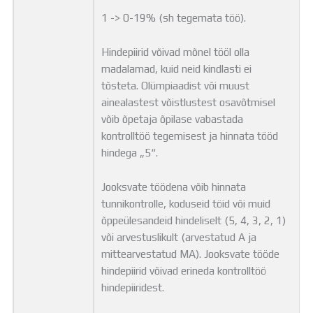
1 -> 0-19% (sh tegemata töö).
Hindepiirid võivad mõnel tööl olla
madalamad, kuid neid kindlasti ei
tõsteta. Olümpiaadist või muust
ainealastest võistlustest osavõtmisel
võib õpetaja õpilase vabastada
kontrolltöö tegemisest ja hinnata tööd
hindega „5“.
Jooksvate töödena võib hinnata
tunnikontrolle, koduseid töid või muid
õppeülesandeid hindeliselt (5, 4, 3, 2, 1)
või arvestuslikult (arvestatud A ja
mittearvestatud MA). Jooksvate tööde
hindepiirid võivad erineda kontrolltöö
hindepiiridest.