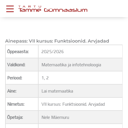
Skip
to
content
KESKKONNAD
Stuudium
Postkast
Ainepass: VII kursus: Funktsioonid. Arvjadad
Drive
Õppeaasta:
2025/2026
Tamme TV
Tamme Leht
Valdkond:
Matemaatika ja infotehnoloogia
Kooliraadio
Koorilaul
Periood:
1, 2
ÕPPETÖÖ
Tunniplaan
Aine:
Lai matemaatika
Aastaplaan
Õppekava
Nimetus:
VII kursus: Funktsioonid. Arvjadad
Ainepassid
Õpetaja:
Nele Mäemuru
Huviringid
Õpilastööd (UPT)