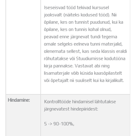
Iseseisvad tööd tekivad kursusel
jooksvalt (näiteks kodused tööd). Nii
õpilane, kes on tunnist puudunud, kui ka
õpilane, kes on tunnis kohal olnud,
peavad enne järgnevat tundi tegema
omale selgeks eelneva tunni materjalid,
olenemata sellest, kas seda klassis eraldi
rõhutatakse või Stuudiumisse kodutööna
kirja pannakse. Vastavat abi ning
lisamaterjale võib küsida kaasõpilastelt
või õpetajalt nii suuliselt kui ka kirjalikult.
Hindamine:
Kontrolltööde hindamisel lähtutakse
järgnevatest hindepiiridest:
5 -> 90-100%,