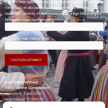
Kui oled meie õpilane või vilistlane, siis liitu aegsasti vilistlaste
meililistiga, et olla pärast kooli lõpetamist kursis kõige
vajalikuga. Lubame, et spämmi ei saada ja liiga tihti ei kirjuta.
Mitmenda lennu lõpetaja oled?
Sisesta e-mail, millega liitud
Kontaktandmed
Tartu Tamme Gümnaasium
Nooruse 9, Tartu 50411
Registrikood: 75006842
kool@tammegymnaasium.ee