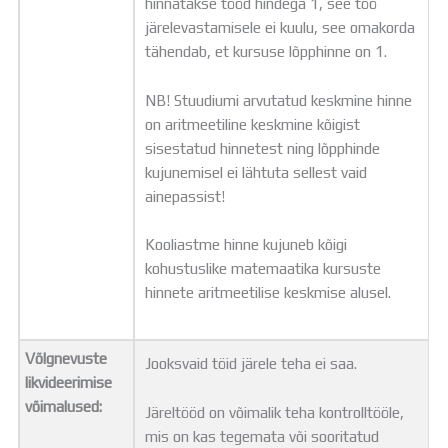
hinnatakse tööd hindega 1, see töö
järelevastamisele ei kuulu, see omakorda
tähendab, et kursuse lõpphinne on 1.
NB! Stuudiumi arvutatud keskmine hinne
on aritmeetiline keskmine kõigist
sisestatud hinnetest ning lõpphinde
kujunemisel ei lähtuta sellest vaid
ainepassist!
Kooliastme hinne kujuneb kõigi
kohustuslike matemaatika kursuste
hinnete aritmeetilise keskmise alusel.
Võlgnevuste
Jooksvaid töid järele teha ei saa.
likvideerimise
võimalused:
Järeltööd on võimalik teha kontrolltööle,
mis on kas tegemata või sooritatud