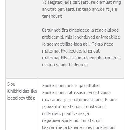
7) selgitab jada piirväärtuse olemust ning
arvutab piirväärtuse; teab arvude π ja e
tähendust;
8) tunneb ära ainealased ja reaalelulised
probleemid, mis lahenduvad aritmeetilise
ja geomeetrilise jada abil. Tõlgib need
matemaatika keelde, lahendab
matemaatiliselt ning tõlgendab, hindab ja
esitleb saadud tulemusi.
Sisu
Funktsiooni mõiste ja üldtähis.
lühikirjeldus (ka
Funktsiooni esitusviisid. Funktsiooni
iseseisev töö):
määramis- ja muutumispiirkond. Paaris-
ja paaritu funktsioon. Funktsiooni
nullkohad, positiivsus- ja
negatiivsuspiirkond. Funktsiooni
kasvamine ja kahanemine. Funktsiooni