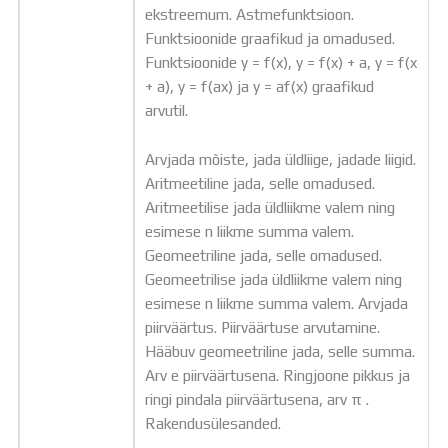
ekstreemum. Astmefunktsioon.
Funktsioonide graafikud ja omadused.
Funktsioonide y = f(x), y = f(x) + a, y = f(x
+ a), y = f(ax) ja y = af(x) graafikud
arvutil.
Arvjada mõiste, jada üldliige, jadade liigid.
Aritmeetiline jada, selle omadused.
Aritmeetilise jada üldliikme valem ning
esimese n liikme summa valem.
Geomeetriline jada, selle omadused.
Geomeetrilise jada üldliikme valem ning
esimese n liikme summa valem. Arvjada
piirväärtus. Piirväärtuse arvutamine.
Hääbuv geomeetriline jada, selle summa.
Arv e piirväärtusena. Ringjoone pikkus ja
ringi pindala piirväärtusena, arv π .
Rakendusülesanded.