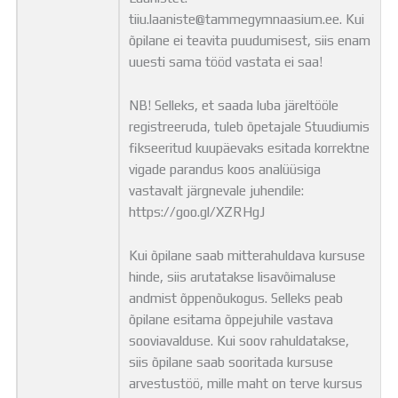
tiiu.laaniste@tammegymnaasium.ee. Kui
õpilane ei teavita puudumisest, siis enam
uuesti sama tööd vastata ei saa!
NB! Selleks, et saada luba järeltööle
registreeruda, tuleb õpetajale Stuudiumis
fikseeritud kuupäevaks esitada korrektne
vigade parandus koos analüüsiga
vastavalt järgnevale juhendile:
https://goo.gl/XZRHgJ
Kui õpilane saab mitterahuldava kursuse
hinde, siis arutatakse lisavõimaluse
andmist õppenõukogus. Selleks peab
õpilane esitama õppejuhile vastava
sooviavalduse. Kui soov rahuldatakse,
siis õpilane saab sooritada kursuse
arvestustöö, mille maht on terve kursus