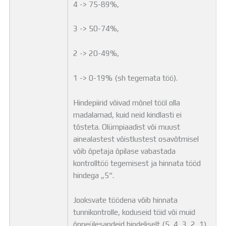
4 -> 75-89%,
3 -> 50-74%,
2 -> 20-49%,
1 -> 0-19% (sh tegemata töö).
Hindepiirid võivad mõnel tööl olla
madalamad, kuid neid kindlasti ei
tõsteta. Olümpiaadist või muust
ainealastest võistlustest osavõtmisel
võib õpetaja õpilase vabastada
kontrolltöö tegemisest ja hinnata tööd
hindega „5“.
Jooksvate töödena võib hinnata
tunnikontrolle, koduseid töid või muid
õppeülesandeid hindeliselt (5, 4, 3, 2, 1)