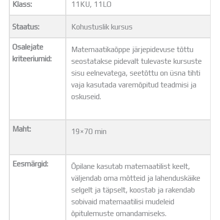
Klass:
11KU, 11LO
Distantsõpe
Kodukord
Staatus:
Kohustuslik kursus
Projektid
ÜLDINFO
Osalejate
Matemaatikaõppe järjepidevuse tõttu
Sisseastumine
kriteeriumid:
seostatakse pidevalt tulevaste kursuste
Meie kool
sisu eelnevatega, seetõttu on üsna tihti
Dokumendid
vaja kasutada varemõpitud teadmisi ja
Uudised
oskuseid.
Lapsevanemale
Vilistlastele
Toitlustamine
Maht:
19×70 min
Virtuaaltuur
Õpilasesindus
Kontaktid
Eesmärgid:
Õpilane kasutab matemaatilist keelt,
Tööpakkumised
väljendab oma mõtteid ja lahenduskäike
selgelt ja täpselt, koostab ja rakendab
sobivaid matemaatilisi mudeleid
õpitulemuste omandamiseks.