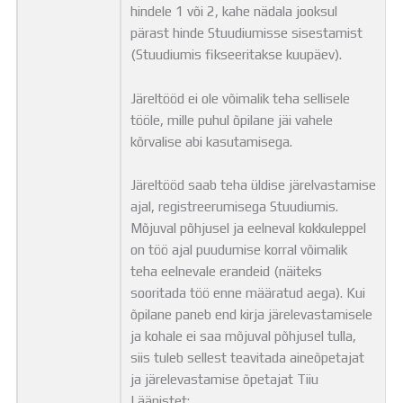
hindele 1 või 2, kahe nädala jooksul
pärast hinde Stuudiumisse sisestamist
(Stuudiumis fikseeritakse kuupäev).
Järeltööd ei ole võimalik teha sellisele
tööle, mille puhul õpilane jäi vahele
kõrvalise abi kasutamisega.
Järeltööd saab teha üldise järelvastamise
ajal, registreerumisega Stuudiumis.
Mõjuval põhjusel ja eelneval kokkuleppel
on töö ajal puudumise korral võimalik
teha eelnevale erandeid (näiteks
sooritada töö enne määratud aega). Kui
õpilane paneb end kirja järelevastamisele
ja kohale ei saa mõjuval põhjusel tulla,
siis tuleb sellest teavitada aineõpetajat
ja järelevastamise õpetajat Tiiu
Läänistet: