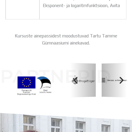
Eksponent- ja logaritmfunktsioon, Avita
Kursuste ainepassidest moodustuvad Tartu Tamme
Gümnaasiumi ainekavad.
PARTNERID
Koolihoone valmimist rahastati Euroopa Liidu
Regionaalarengufondist