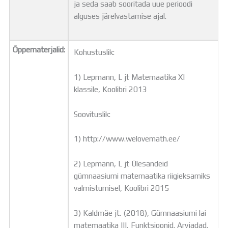
ja seda saab sooritada uue perioodi
alguses järelvastamise ajal.
Õppematerjalid:
Kohustuslik:
1) Lepmann, L jt Matemaatika XI
klassile, Koolibri 2013
Soovituslik:
1) http://www.welovemath.ee/
2) Lepmann, L jt Ülesandeid
gümnaasiumi matemaatika riigieksamiks
valmistumisel, Koolibri 2015
3) Kaldmäe jt. (2018), Gümnaasiumi lai
matemaatika III, Funktsioonid. Arvjadad.