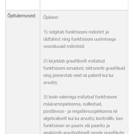
Õpitulemused:
Õpilane:
1) selgitab funktsiooni mõistet ja
üldtähist ning funktsiooni uurimisega
seonduvaid mõisteid;
2) kirjeldab graafiliselt esitatud
funktsiooni omadusi; skitseerib graafikuid
ning joonestab neid nii paberil kui ka
arvutis;
3) leiab valemiga esitatud funktsiooni
määramispiirkonna, nullkohad,
positiivsus- ja negatiivsuspiirkonna nii
algebraliselt kui ka arvutis; kontrollib, kas
funktsioon on paaris või paaritu ja
analüüsib arvutipõhiselt nende graafikute