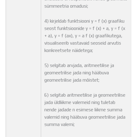
sümmeetria omadusi;
4) kirjeldab funktsiooni y = f (x) graafiku
seost funktsioonide y = f (x) + a, y = f (x
+ a), y = f (ax), y = a f (x) graafikutega,
visualiseerib vastavaid seoseid arvutis
konkreetsete näidetega;
5) selgitab arvjada, aritmeetilise ja
geomeetrilise jada ning hääbuva
geomeetrilise jada mõistet;
6) selgitab aritmeetilise ja geomeetrilise
jada üldliikme valemeid ning tuletab
nende jadade n esimese liikme summa
valemid ning hääbuva geomeetrilise jada
summa valemi;