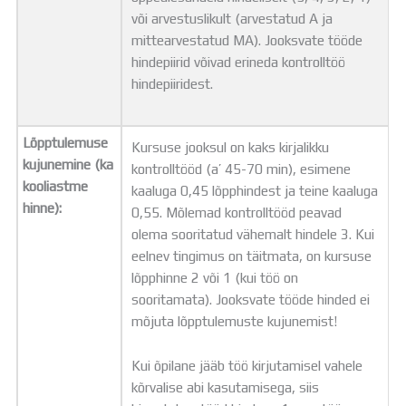
või arvestuslikult (arvestatud A ja
mittearvestatud MA). Jooksvate tööde
hindepiirid võivad erineda kontrolltöö
hindepiiridest.
Lõpptulemuse
Kursuse jooksul on kaks kirjalikku
kujunemine (ka
kontrolltööd (a’ 45-70 min), esimene
kooliastme
kaaluga 0,45 lõpphindest ja teine kaaluga
hinne):
0,55. Mõlemad kontrolltööd peavad
olema sooritatud vähemalt hindele 3. Kui
eelnev tingimus on täitmata, on kursuse
lõpphinne 2 või 1 (kui töö on
sooritamata). Jooksvate tööde hinded ei
mõjuta lõpptulemuste kujunemist!
Kui õpilane jääb töö kirjutamisel vahele
kõrvalise abi kasutamisega, siis