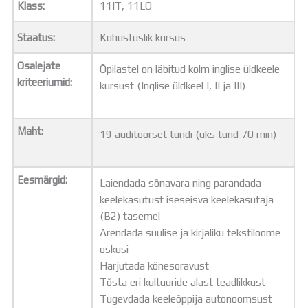
Klass:
11IT, 11LO
Distantsõpe
Kodukord
Staatus:
Kohustuslik kursus
Projektid
ÜLDINFO
Osalejate
Õpilastel on läbitud kolm inglise üldkeele
Sisseastumine
kriteeriumid:
kursust (Inglise üldkeel I, II ja III)
Meie kool
Dokumendid
Uudised
Maht:
19 auditoorset tundi (üks tund 70 min)
Lapsevanemale
Vilistlastele
Toitlustamine
Eesmärgid:
Laiendada sõnavara ning parandada
Virtuaaltuur
keelekasutust iseseisva keelekasutaja
Õpilasesindus
(B2) tasemel
Kontaktid
Arendada suulise ja kirjaliku tekstiloome
Tööpakkumised
oskusi
Harjutada kõnesoravust
Tõsta eri kultuuride alast teadlikkust
Tugevdada keeleõppija autonoomsust