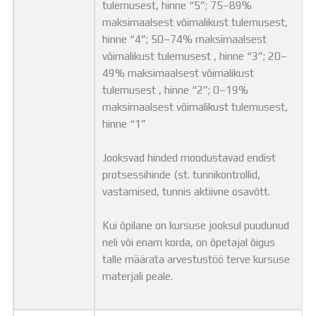
tulemusest, hinne “5”; 75–89%
maksimaalsest võimalikust tulemusest,
hinne “4”; 50–74% maksimaalsest
võimalikust tulemusest , hinne “3”; 20–
49% maksimaalsest võimalikust
tulemusest , hinne “2”; 0–19%
maksimaalsest võimalikust tulemusest,
hinne “1”
Jooksvad hinded moodustavad endist
protsessihinde (st. tunnikontrollid,
vastamised, tunnis aktiivne osavõtt.
Kui õpilane on kursuse jooksul puudunud
neli või enam korda, on õpetajal õigus
talle määrata arvestustöö terve kursuse
materjali peale.