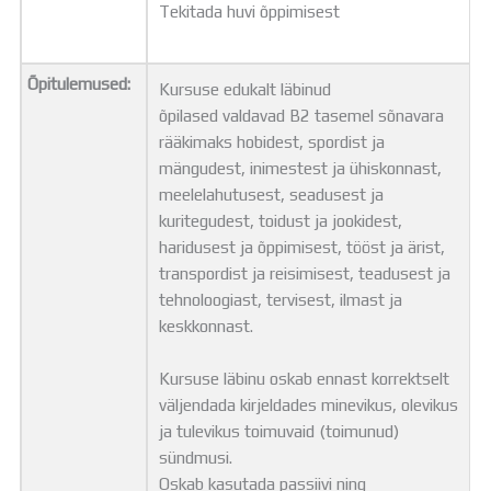
Tekitada huvi õppimisest
Õpitulemused:
Kursuse edukalt läbinud
õpilased valdavad B2 tasemel sõnavara
rääkimaks hobidest, spordist ja
mängudest, inimestest ja ühiskonnast,
meelelahutusest, seadusest ja
kuritegudest, toidust ja jookidest,
haridusest ja õppimisest, tööst ja ärist,
transpordist ja reisimisest, teadusest ja
tehnoloogiast, tervisest, ilmast ja
keskkonnast.
Kursuse läbinu oskab ennast korrektselt
väljendada kirjeldades minevikus, olevikus
ja tulevikus toimuvaid (toimunud)
sündmusi.
Oskab kasutada passiivi ning