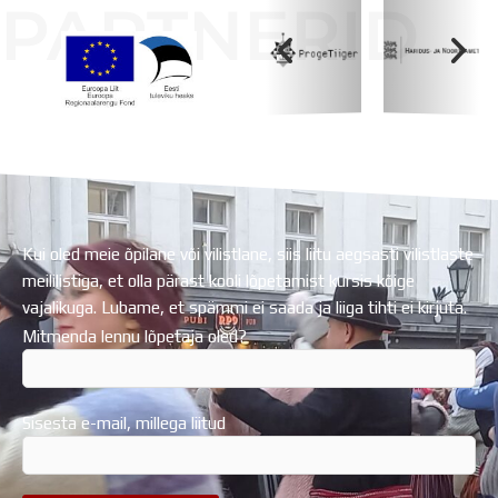
PARTNERID
Koolihoone valmimist rahastati Euroopa Liidu
Regionaalarengufondist
Kui oled meie õpilane või vilistlane, siis liitu aegsasti vilistlaste
meililistiga, et olla pärast kooli lõpetamist kursis kõige
vajalikuga. Lubame, et spämmi ei saada ja liiga tihti ei kirjuta.
Mitmenda lennu lõpetaja oled?
Sisesta e-mail, millega liitud