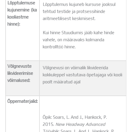
Lõpptulemuse
Lõpptulemus kujuneb kursuse jooksul
kujunemine (ka
tehtud testide ja protsessihinde
kooliastme
aritmeetilisest keskmisest.
hinne):
Kui hinne Stuudiumis jääb kahe hinde
vahele, on määravaks kolmanda
kontrolltöö hinne.
Võlgnevuste
Võlgnevusi on võimalik likvideerida
likvideerimise
kokkuleppel vastutava õpetajaga või kooli
võimalused:
poolt määratud ajal
Õppematerjalid:
Õpik: Soars, L. And J., Hankock, P.
2015.
New Headway Advanced
Töövihik: Soars, L. And J., Hankock, P.