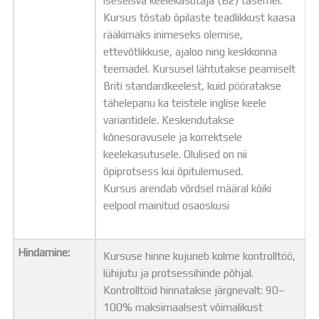
iseseisva keelekasutaja (B2) tasemel.
Kursus tõstab õpilaste teadlikkust kaasa
rääkimaks inimeseks olemise,
ettevõtlikkuse, ajaloo ning keskkonna
teemadel. Kursusel lähtutakse peamiselt
Briti standardkeelest, kuid pööratakse
tähelepanu ka teistele inglise keele
variantidele. Keskendutakse
kõnesoravusele ja korrektsele
keelekasutusele. Olulised on nii
õpiprotsess kui õpitulemused.
Kursus arendab võrdsel määral kõiki
eelpool mainitud osaoskusi
Hindamine:
Kursuse hinne kujuneb kolme kontrolltöö,
lühijutu ja protsessihinde põhjal.
Kontrolltöid hinnatakse järgnevalt: 90–
100% maksimaalsest võimalikust