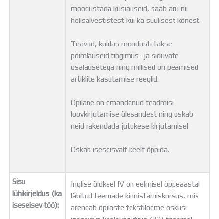
moodustada küsiauseid, saab aru nii
helisalvestistest kui ka suulisest kõnest.
Teavad, kuidas moodustatakse
põimlauseid tingimus- ja siduvate
osalausetega ning millised on peamised
artiklite kasutamise reeglid.
Õpilane on omandanud teadmisi
loovkirjutamise ülesandest ning oskab
neid rakendada jutukese kirjutamisel
Oskab iseseisvalt keelt õppida.
Sisu
Inglise üldkeel IV on eelmisel õppeaastal
lühikirjeldus (ka
läbitud teemade kinnistamiskursus, mis
iseseisev töö):
arendab õpilaste tekstiloome oskusi