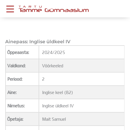
Skip
to
content
KESKKONNAD
Stuudium
Postkast
Ainepass: Inglise üldkeel IV
Drive
Õppeaasta:
2024/2025
Tamme TV
Tamme Leht
Valdkond:
Võõrkeeled
Kooliraadio
Koorilaul
Periood:
2
ÕPPETÖÖ
Tunniplaan
Aine:
Inglise keel (B2)
Aastaplaan
Õppekava
Nimetus:
Inglise üldkeel IV
Ainepassid
Õpetaja:
Mait Samuel
Huviringid
Õpilastööd (UPT)