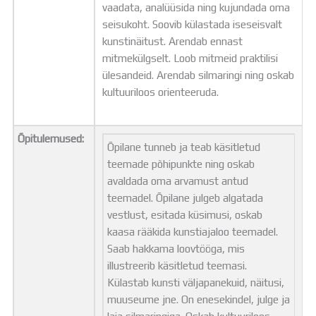
vaadata, analüüsida ning kujundada oma
seisukoht. Soovib külastada iseseisvalt
kunstinäitust. Arendab ennast
mitmekülgselt. Loob mitmeid praktilisi
ülesandeid. Arendab silmaringi ning oskab
kultuuriloos orienteeruda.
Õpitulemused:
Õpilane tunneb ja teab käsitletud
teemade põhipunkte ning oskab
avaldada oma arvamust antud
teemadel. Õpilane julgeb algatada
vestlust, esitada küsimusi, oskab
kaasa rääkida kunstiajaloo teemadel.
Saab hakkama loovtööga, mis
illustreerib käsitletud teemasi.
Külastab kunsti väljapanekuid, näitusi,
muuseume jne. On enesekindel, julge ja