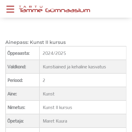
Skip
to
content
KESKKONNAD
Stuudium
Postkast
Ainepass: Kunst II kursus
Drive
Õppeaasta:
2024/2025
Tamme TV
Tamme Leht
Valdkond:
Kunstiained ja kehaline kasvatus
Kooliraadio
Koorilaul
Periood:
2
ÕPPETÖÖ
Tunniplaan
Aine:
Kunst
Aastaplaan
Õppekava
Nimetus:
Kunst II kursus
Ainepassid
Õpetaja:
Maret Kuura
Huviringid
Õpilastööd (UPT)