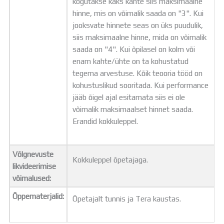
kogutakse kaks kahte siis maksimaalne
hinne, mis on võimalik saada on "3". Kui
jooksvate hinnete seas on üks puudulik,
siis maksimaalne hinne, mida on võimalik
saada on "4". Kui õpilasel on kolm või
enam kahte/ühte on ta kohustatud
tegema arvestuse. Kõik teooria tööd on
kohustuslikud sooritada. Kui performance
jääb õigel ajal esitamata siis ei ole
võimalik maksimaalset hinnet saada.
Erandid kokkuleppel.
Võlgnevuste
Kokkuleppel õpetajaga.
likvideerimise
võimalused:
Õppematerjalid:
Õpetajalt tunnis ja Tera kaustas.