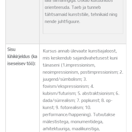
laia silmaringiga. Oskab kultuuriloos
orienteeruda. Taeb ja tunneb
tähtsamaid kunststiile, tehnikaid ning
nende juhtfiguure.
Sisu
Kursus annab ülevaate kunstiajaloost,
lühikirjeldus (ka
mis keskendub sajandivahetusest kuni
iseseisev töö):
tänaseni (1.impressionism,
neoimpressionism, postimpressionism; 2.
juugend/sümbolism; 3.
fovism/ekspressionism; 4.
kubism/futurism; 5. abstraktsionism; 6.
dada/sürrealism; 7. popkunst; 8. op-
kunst; 9. fotorealism; 10.
performance/happening). Tutvutakse
mälestistega, monumentidega,
arhitektuuriga, maalikunstiga,