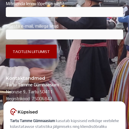
Mitmenda lennu lõpetaja oled?
Sisesta e-mail, millega liitud
Kontaktandmed
Tartu Tamme Gümnaasium
Nooruse 9, Tartu 50411
Registrikood: 75006842
kool@tammegymnaasium.ee
Küpsised
KONTAKTID
Tartu Tamme Gümnaasium
kasutab küpsiseid eelkõige veebilehe
Search
Search
külastatavuse statistika jälgimiseks ning kliendisõbraliku