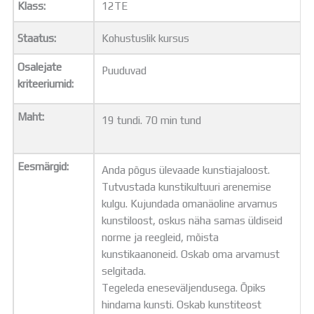
Klass:
12TE
Distantsõpe
Kodukord
Staatus:
Kohustuslik kursus
Projektid
ÜLDINFO
Osalejate
Puuduvad
Sisseastumine
kriteeriumid:
Meie kool
Dokumendid
Maht:
19 tundi. 70 min tund
Uudised
Lapsevanemale
Vilistlastele
Eesmärgid:
Anda põgus ülevaade kunstiajaloost.
Toitlustamine
Tutvustada kunstikultuuri arenemise
Virtuaaltuur
kulgu. Kujundada omanäoline arvamus
Õpilasesindus
kunstiloost, oskus näha samas üldiseid
Kontaktid
norme ja reegleid, mõista
Tööpakkumised
kunstikaanoneid. Oskab oma arvamust
selgitada.
Tegeleda eneseväljendusega. Õpiks
hindama kunsti. Oskab kunstiteost