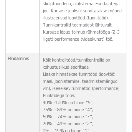
skulptuuridega, olulistema esindajatega
jne. Kursuse jooksul sooritatakse mõned
illustreerivad loovtööd (tunnitööd).
Tunnikontrollid teemadest lähtuvalt.
Kursuse lõpus toimub rühmatööga (2-3
liiget) performance (videokunst) töö.
Hindamine:
Kõik kontrolltööd/tunnikontrollid on
kohustuslikud sooritada.
Lisaks hinnatakse tunnitööd (loovtöö:
maal, joonistamine, teadmistemängud
vm), iseseisev rühmatöö (performance)
Punktidega töös:
90%­ -100% on hinne "5",
75% – ­89% on hinne "4",
50% – ­74% on hinne "3",
20% – ­49% on hinne "2",
0%­ – 19% on hinne "1".