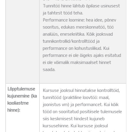
Tunnitöö hinne lähtub õpilase usinusest
ja tahtest tööd teha.
Performance loomine: hea idee, põnev
sooritus, edukas meeskonnatöö, töö
analüüs, enesekriitika. Kõik jooksvad
tunnikontrollid/kontrolltööd ja
performance on kohustuslikud. Kui
performance ei ole õigeks ajaks esitatud
ei ole võimalik maksimaalset hinnet
saada.
Lõpptulemuse
Kursuse jooksul hinnatakse kontrolltöid,
kujunemine (ka
tunnitööd (praktiline loovtöö: maal,
kooliastme
joonistus vm) ja performancet. Kui kõik
hinne):
tööd on sooritatud positiisele tulemusele
siis keskmisest hindest kujuneb
kursusehinne. Kui kursuse jooksul