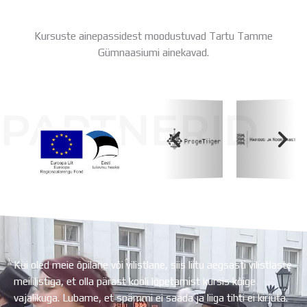
Kursuste ainepassidest moodustuvad Tartu Tamme
Gümnaasiumi ainekavad.
PARTNERID
Koolihoone valmimist rahastati Euroopa Liidu
Regionaalarengufondist
Kui oled meie õpilane või vilistlane, siis liitu aegsasti vilistlaste
meililistiga, et olla pärast kooli lõpetamist kursis kõige
vajalikuga. Lubame, et spämmi ei saada ja liiga tihti ei kirjuta.