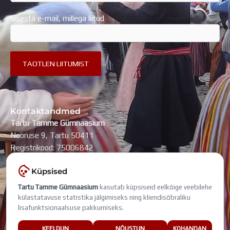
Sisesta e-mail, millega liitud
Kontaktandmed
Tartu Tamme Gümnaasium
Nooruse 9, Tartu 50411
Registrikood: 75006842
kool@tammegymnaasium.ee
Küpsised
KONTAKTID
Tartu Tamme Gümnaasium
kasutab küpsiseid eelkõige veebilehe
Search
Search
külastatavuse statistika jälgimiseks ning kliendisõbraliku
lisafunktsionaalsuse pakkumiseks.
Viimati muudetud: 8. august 2026
KEELDUN
NÕUSTUN
KOHANDAN