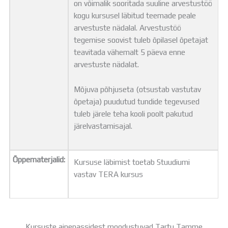
on võimalik sooritada suuline arvestustöö
kogu kursusel läbitud teemade peale
arvestuste nädalal. Arvestustöö
tegemise soovist tuleb õpilasel õpetajat
teavitada vähemalt 5 päeva enne
arvestuste nädalat.
Mõjuva põhjuseta (otsustab vastutav
õpetaja) puudutud tundide tegevused
tuleb järele teha kooli poolt pakutud
järelvastamisajal.
Õppematerjalid:
Kursuse läbimist toetab Stuudiumi
vastav TERA kursus
Kursuste ainepassidest moodustuvad Tartu Tamme