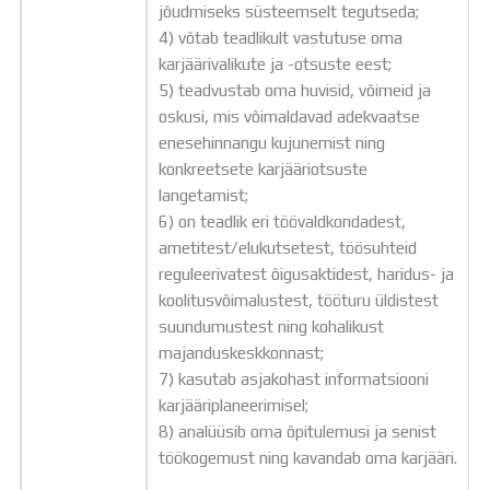
jõudmiseks süsteemselt tegutseda;
4) võtab teadlikult vastutuse oma
karjäärivalikute ja -otsuste eest;
5) teadvustab oma huvisid, võimeid ja
oskusi, mis võimaldavad adekvaatse
enesehinnangu kujunemist ning
konkreetsete karjääriotsuste
langetamist;
6) on teadlik eri töövaldkondadest,
ametitest/elukutsetest, töösuhteid
reguleerivatest õigusaktidest, haridus- ja
koolitusvõimalustest, tööturu üldistest
suundumustest ning kohalikust
majanduskeskkonnast;
7) kasutab asjakohast informatsiooni
karjääriplaneerimisel;
8) analüüsib oma õpitulemusi ja senist
töökogemust ning kavandab oma karjääri.