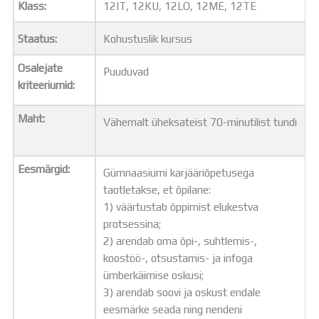
Klass:
12IT, 12KU, 12LO, 12ME, 12TE
Distantsõpe
Kodukord
Staatus:
Kohustuslik kursus
Projektid
ÜLDINFO
Osalejate
Puuduvad
Sisseastumine
kriteeriumid:
Meie kool
Dokumendid
Maht:
Vähemalt üheksateist 70-minutilist tundi
Uudised
Lapsevanemale
Vilistlastele
Eesmärgid:
Gümnaasiumi karjääriõpetusega
Toitlustamine
taotletakse, et õpilane:
Virtuaaltuur
1) väärtustab õppimist elukestva
Õpilasesindus
protsessina;
Kontaktid
2) arendab oma õpi-, suhtlemis-,
Tööpakkumised
koostöö-, otsustamis- ja infoga
ümberkäimise oskusi;
3) arendab soovi ja oskust endale
eesmärke seada ning nendeni