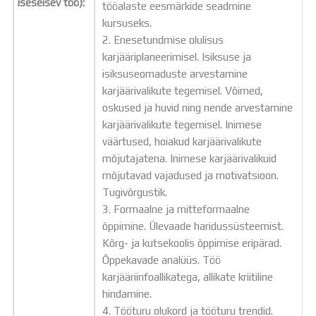
iseseisev töö):
tööalaste eesmärkide seadmine
kursuseks.
2. Enesetundmise olulisus
karjääriplaneerimisel. Isiksuse ja
isiksuseomaduste arvestamine
karjäärivalikute tegemisel. Võimed,
oskused ja huvid ning nende arvestamine
karjäärivalikute tegemisel. Inimese
väärtused, hoiakud karjäärivalikute
mõjutajatena. Inimese karjäärivalikuid
mõjutavad vajadused ja motivatsioon.
Tugivõrgustik.
3. Formaalne ja mitteformaalne
õppimine. Ülevaade haridussüsteemist.
Kõrg- ja kutsekoolis õppimise eripärad.
Õppekavade analüüs. Töö
karjääriinfoallikatega, allikate kriitiline
hindamine.
4. Tööturu olukord ja tööturu trendid.