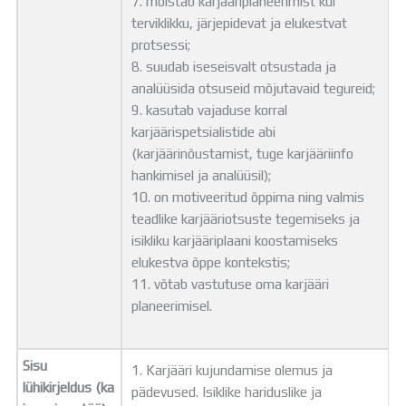
7. mõistab karjääriplaneerimist kui
terviklikku, järjepidevat ja elukestvat
protsessi;
8. suudab iseseisvalt otsustada ja
analüüsida otsuseid mõjutavaid tegureid;
9. kasutab vajaduse korral
karjäärispetsialistide abi
(karjäärinõustamist, tuge karjääriinfo
hankimisel ja analüüsil);
10. on motiveeritud õppima ning valmis
teadlike karjääriotsuste tegemiseks ja
isikliku karjääriplaani koostamiseks
elukestva õppe kontekstis;
11. võtab vastutuse oma karjääri
planeerimisel.
Sisu
1. Karjääri kujundamise olemus ja
lühikirjeldus (ka
pädevused. Isiklike hariduslike ja