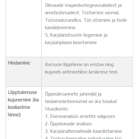
Ülevaade majandustegevusaladest ja
ametirühmadest. Töötamise vormid.
Tööseadusandlus. Töö otsimine ja tööle
kandideerimine.
5. Karjääriotsuste tegemine ja
karjääriplaani koostamine
Hindamine:
Kursuse lõpphinne on eristav ning
kujuneb aritmeetilise keskmise teel.
Lõpptulemuse
Õppeülesannete juhendid ja
kujunemine (ka
hindamiskriteeriumid on ära toodud
kooliastme
Stuudiumis:
hinne):
1. Eneseanalüüs ametite valguses
2. Õppekavade analüüs
3. Karjäärialternatiivide kaardistamine
4. Tööturuteemaline individuaalne töö