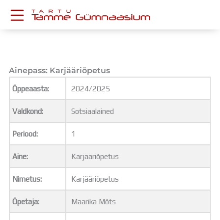
Skip
to
content
KESKKONNAD
Stuudium
Postkast
Ainepass: Karjääriõpetus
Drive
Õppeaasta:
2024/2025
Tamme TV
Tamme Leht
Valdkond:
Sotsiaalained
Kooliraadio
Koorilaul
Periood:
1
ÕPPETÖÖ
Tunniplaan
Aine:
Karjääriõpetus
Aastaplaan
Õppekava
Nimetus:
Karjääriõpetus
Ainepassid
Õpetaja:
Maarika Mõts
Huviringid
Õpilastööd (UPT)