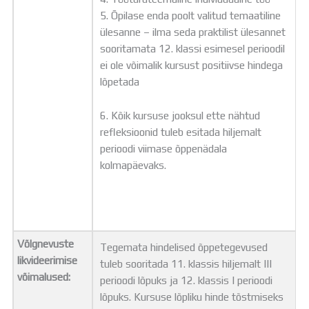
5. Õpilase enda poolt valitud temaatiline
ülesanne – ilma seda praktilist ülesannet
sooritamata 12. klassi esimesel perioodil
ei ole võimalik kursust positiivse hindega
lõpetada
6. Kõik kursuse jooksul ette nähtud
refleksioonid tuleb esitada hiljemalt
perioodi viimase õppenädala
kolmapäevaks.
Võlgnevuste
Tegemata hindelised õppetegevused
likvideerimise
tuleb sooritada 11. klassis hiljemalt III
võimalused:
perioodi lõpuks ja 12. klassis I perioodi
lõpuks. Kursuse lõpliku hinde tõstmiseks