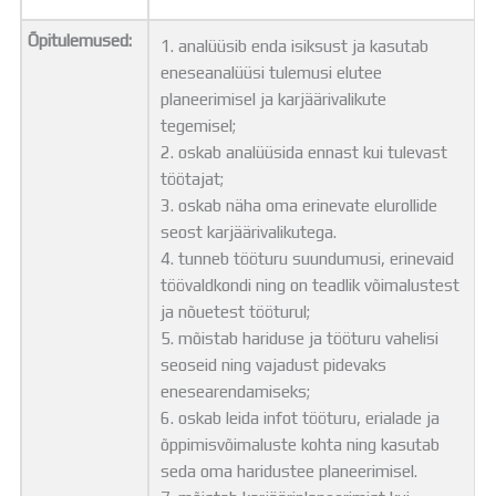
Õpitulemused:
1. analüüsib enda isiksust ja kasutab
eneseanalüüsi tulemusi elutee
planeerimisel ja karjäärivalikute
tegemisel;
2. oskab analüüsida ennast kui tulevast
töötajat;
3. oskab näha oma erinevate elurollide
seost karjäärivalikutega.
4. tunneb tööturu suundumusi, erinevaid
töövaldkondi ning on teadlik võimalustest
ja nõuetest tööturul;
5. mõistab hariduse ja tööturu vahelisi
seoseid ning vajadust pidevaks
enesearendamiseks;
6. oskab leida infot tööturu, erialade ja
õppimisvõimaluste kohta ning kasutab
seda oma haridustee planeerimisel.