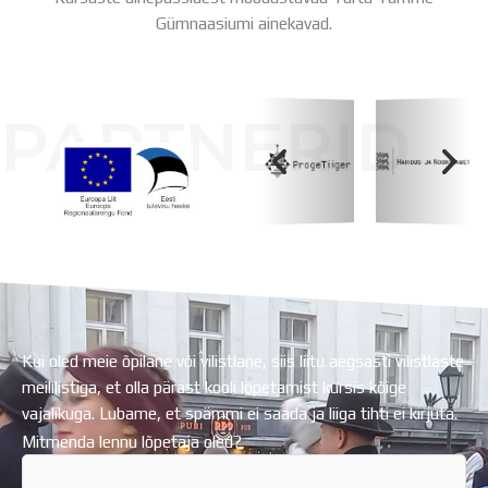
Gümnaasiumi ainekavad.
PARTNERID
Koolihoone valmimist rahastati Euroopa Liidu
Regionaalarengufondist
Kui oled meie õpilane või vilistlane, siis liitu aegsasti vilistlaste
meililistiga, et olla pärast kooli lõpetamist kursis kõige
vajalikuga. Lubame, et spämmi ei saada ja liiga tihti ei kirjuta.
Mitmenda lennu lõpetaja oled?