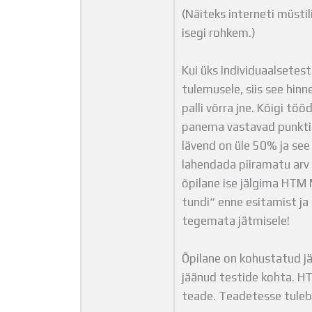
(Näiteks interneti müsti
isegi rohkem.)
Kui üks individuaalsetes
tulemusele, siis see hinn
palli võrra jne. Kõigi tö
panema vastavad punktid. 
lävend on üle 50% ja see 
lahendada piiramatu arv 
õpilane ise jälgima HTM
tundi“ enne esitamist ja
tegemata jätmisele!
Õpilane on kohustatud j
jäänud testide kohta. H
teade. Teadetesse tuleb