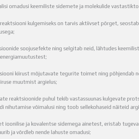
alisi omadusi keemiliste sidemete ja molekulide vastastikt
 reaktsiooni kulgemiseks on tarvis aktiivset põrget, seosta
rusega;
tsioonide soojusefekte ning selgitab neid, lähtudes keemilis
 energiamuutustest;
tsiooni kiirust mõjutavate tegurite toimet ning põhjendab 
iiruse muutmist argielus;
te reaktsioonide puhul tekib vastassuunas kulgevate protse
di nihutamise võimalusi ning toob sellekohaseid näiteid argi
et ioonilise ja kovalentse sidemega ainetest, eristab tugeva
uurib ja võrdleb nende lahuste omadusi;