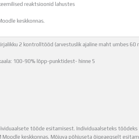
eemilised reaktsioonid lahustes
Moodle keskkonnas.
irjalikku 2 kontrolltööd (arvestuslik ajaline maht umbes 60 
kaala: 100-90% lõpp-punktidest- hinne 5
ividuaalsete tööde esitamisest. Individuaalseteks töödeks 
 Moodle keskkonnas. Mõjuva põhjuseta õigeaegselt esitama