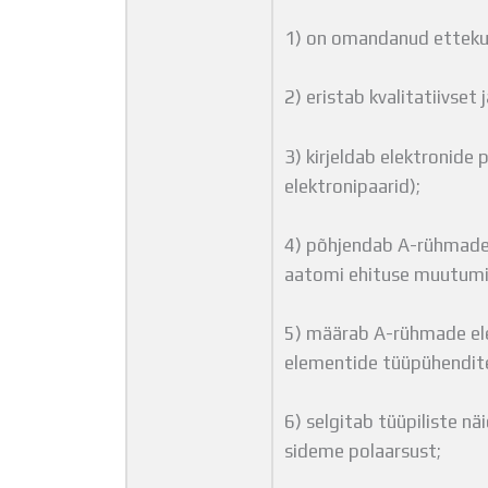
1) on omandanud ettekuj
2) eristab kvalitatiivset 
3) kirjeldab elektronide
elektronipaarid);
4) põhjendab A-rühmade 
aatomi ehituse muutum
5) määrab A-rühmade el
elementide tüüpühendit
6) selgitab tüüpiliste nä
sideme polaarsust;