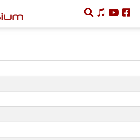
ÕPPETÖÖ
Tunniplaan
Aastaplaan
Õppekava
Ainepassid
Huviringid
Õpilastööd (UPT)
Distantsõpe
Kodukord
Projektid