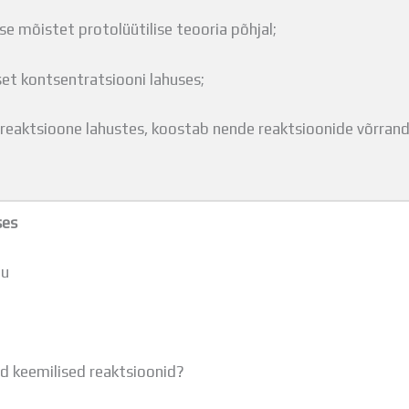
se mõistet protolüütilise teooria põhjal;
et kontsentratsiooni lahuses;
i reaktsioone lahustes, koostab nende reaktsioonide võrrand
ses
gu
ad keemilised reaktsioonid?