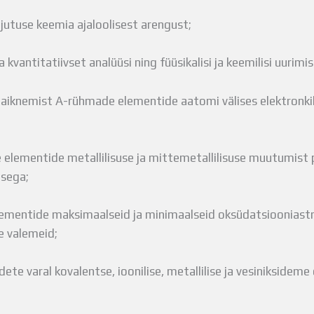
utuse keemia ajaloolisest arengust;
ja kvantitatiivset analüüsi ning füüsikalisi ja keemilisi uuri
 paiknemist A-rühmade elementide aatomi välises elektronkih
elementide metallilisuse ja mittemetallilisuse muutumist p
isega;
ementide maksimaalseid ja minimaalseid oksüdatsiooniast
e valemeid;
idete varal kovalentse, ioonilise, metallilise ja vesinikside