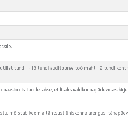
ssile.
utilist tundi, ~18 tundi auditoorse töö maht ~2 tundi kontr
aasiumis taotletakse, et lisaks valdkonnapädevuses kirje
astu, mõistab keemia tähtsust ühiskonna arengus, tänapäev