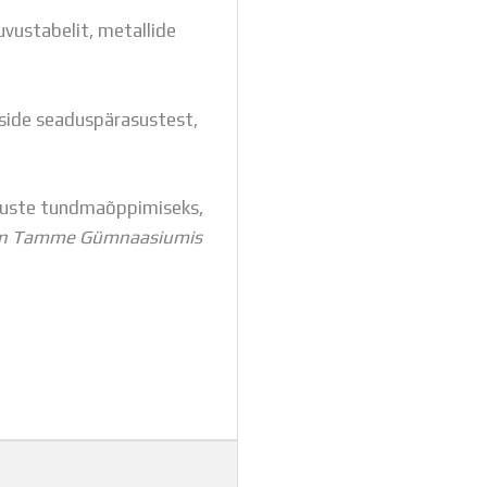
uvustabelit, metallide
;
side seaduspärasustest,
suste tundmaõppimiseks,
 on Tamme Gümnaasiumis