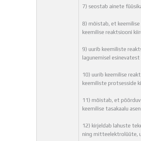
7) seostab ainete füüsik
8) mõistab, et keemilise
keemilise reaktsiooni kii
9) uurib keemiliste reak
lagunemisel esinevatest
10) uurib keemilise reak
keemiliste protsesside k
11) mõistab, et pöörduva
keemilise tasakaalu asen
12) kirjeldab lahuste tek
ning mitteelektrolüüte, 