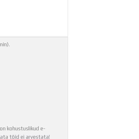
min).
on kohustuslikud e-
ta töid ei arvestata!