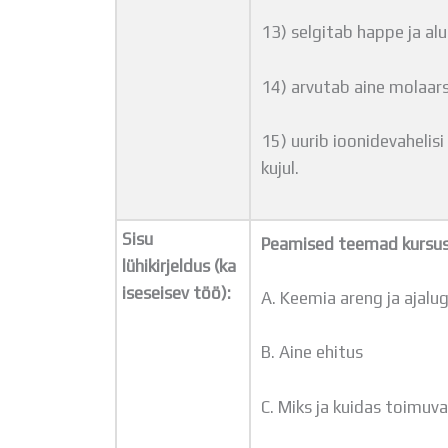
13) selgitab happe ja alu
14) arvutab aine molaars
15) uurib ioonidevahelis
kujul.
Sisu
Peamised teemad kursu
lühikirjeldus (ka
iseseisev töö):
A. Keemia areng ja ajalu
B. Aine ehitus
C. Miks ja kuidas toimuv