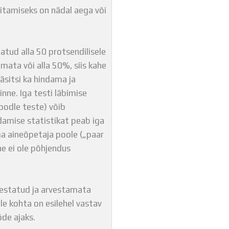
sitamiseks on nädal aega või
atud alla 50 protsendilisele
emata või alla 50%, siis kahe
käsitsi ka hindama ja
nne. Iga testi läbimise
Moodle teste) võib
damise statistikat peab iga
a aineõpetaja poole („paar
ne ei ole põhjendus
vestatud ja arvestamata
e kohta on esilehel vastav
de ajaks.