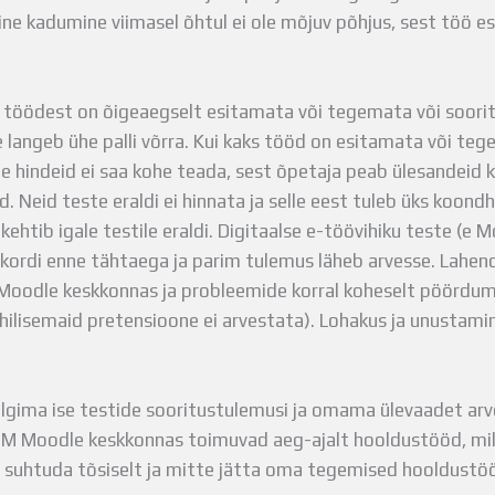
line kadumine viimasel õhtul ei ole mõjuv põhjus, sest töö e
t töödest on õigeaegselt esitamata või tegemata või soorit
e langeb ühe palli võrra. Kui kaks tööd on esitamata või teg
öde hindeid ei saa kohe teada, sest õpetaja peab ülesandeid 
Neid teste eraldi ei hinnata ja selle eest tuleb üks koondhi
kehtib igale testile eraldi. Digitaalse e-töövihiku teste (e 
kordi enne tähtaega ja parim tulemus läheb arvesse. Lahen
 Moodle keskkonnas ja probleemide korral koheselt pöördum
 hilisemaid pretensioone ei arvestata). Lohakus ja unustami
älgima ise testide sooritustulemusi ja omama ülevaadet ar
TM Moodle keskkonnas toimuvad aeg-ajalt hooldustööd, mill
 suhtuda tõsiselt ja mitte jätta oma tegemised hooldustöö