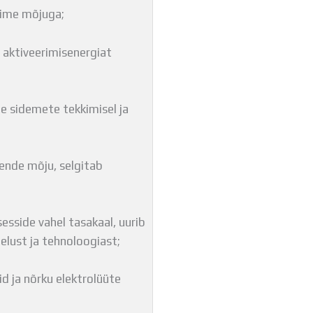
oime mõjuga;
b aktiveerimisenergiat
te sidemete tekkimisel ja
nende mõju, selgitab
sside vahel tasakaal, uurib
elust ja tehnoloogiast;
id ja nõrku elektrolüüte