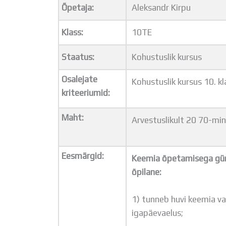
Õpetaja:
Aleksandr Kirpu
Klass:
10TE
Staatus:
Kohustuslik kursus
Osalejate
Kohustuslik kursus 10. kla
kriteeriumid:
Maht:
Arvestuslikult 20 70-min
Eesmärgid:
Keemia õpetamisega gümn
õpilane:
1) tunneb huvi keemia v
igapäevaelus;