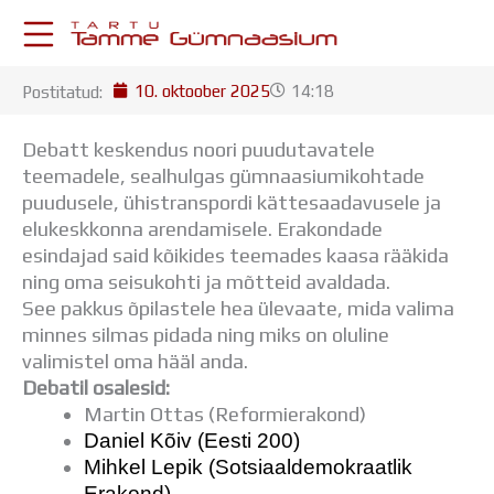
Skip
to
content
10. oktoober 2025
14:18
Postitatud:
KESKKONNAD
Stuudium
Debatt keskendus noori puudutavatele
Postkast
teemadele, sealhulgas gümnaasiumikohtade
Drive
puudusele, ühistranspordi kättesaadavusele ja
Tamme TV
elukeskkonna arendamisele. Erakondade
Tamme Leht
esindajad said kõikides teemades kaasa rääkida
Kooliraadio
ning oma seisukohti ja mõtteid avaldada.
Koorilaul
See pakkus õpilastele hea ülevaate, mida valima
ÕPPETÖÖ
minnes silmas pidada ning miks on oluline
Tunniplaan
valimistel oma hääl anda.
Aastaplaan
Debatil osalesid:
Õppekava
Martin Ottas (Reformierakond)
Ainepassid
Daniel Kõiv (Eesti 200)
Huviringid
Mihkel Lepik (Sotsiaaldemokraatlik
Õpilastööd (UPT)
Erakond)