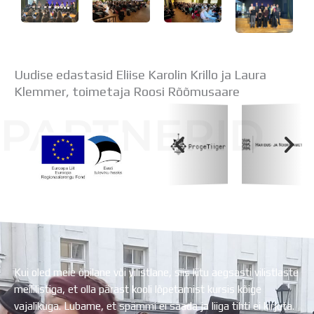
Uudise edastasid Eliise Karolin Krillo ja Laura
Klemmer, toimetaja Roosi Rõõmusaare
PARTNERID
Koolihoone valmimist rahastati Euroopa Liidu
Regionaalarengufondist
Kui oled meie õpilane või vilistlane, siis liitu aegsasti vilistlaste
meililistiga, et olla pärast kooli lõpetamist kursis kõige
vajalikuga. Lubame, et spämmi ei saada ja liiga tihti ei kirjuta.