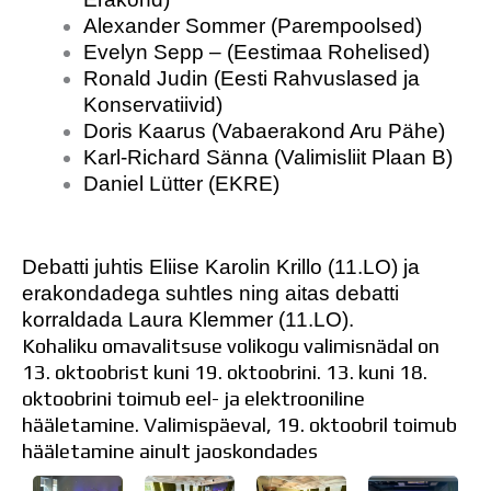
Distantsõpe
Alexander Sommer (Parempoolsed)
Kodukord
Evelyn Sepp – (Eestimaa Rohelised)
Projektid
Ronald Judin (Eesti Rahvuslased ja
ÜLDINFO
Konservatiivid)
Sisseastumine
Doris Kaarus (Vabaerakond Aru Pähe)
Meie kool
Karl-Richard Sänna (Valimisliit Plaan B)
Dokumendid
Daniel Lütter (EKRE)
Uudised
Lapsevanemale
Vilistlastele
Debatti juhtis Eliise Karolin Krillo (11.LO) ja
Toitlustamine
erakondadega suhtles ning aitas debatti
Virtuaaltuur
korraldada Laura Klemmer (11.LO).
Õpilasesindus
Kohaliku omavalitsuse volikogu valimisnädal on
Kontaktid
13. oktoobrist kuni 19. oktoobrini.
13. kuni 18.
Tööpakkumised
oktoobrini toimub eel- ja elektrooniline
hääletamine. Valimispäeval, 19. oktoobril toimub
hääletamine ainult jaoskondades