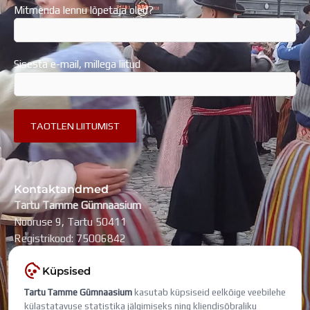
Mitmenda lennu lõpetaja oled?
Sisesta e-mail, millega liitud
Kontaktandmed
Tartu Tamme Gümnaasium
Nooruse 9, Tartu 50411
Registrikood: 75006842
kool@tammegymnaasium.ee
Küpsised
KONTAKTID
Tartu Tamme Gümnaasium
kasutab küpsiseid eelkõige veebilehe
Search
Search
külastatavuse statistika jälgimiseks ning kliendisõbraliku