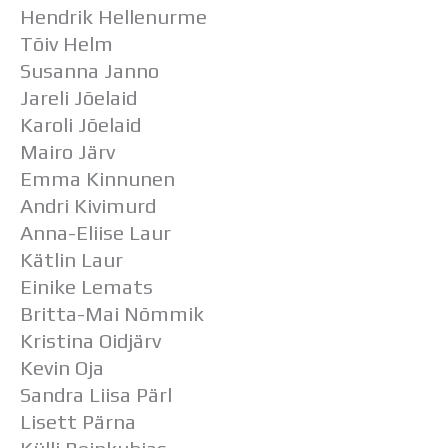
Hendrik Hellenurme
Tõiv Helm
Susanna Janno
Jareli Jõelaid
Karoli Jõelaid
Mairo Järv
Emma Kinnunen
Andri Kivimurd
Anna-Eliise Laur
Kätlin Laur
Einike Lemats
Britta-Mai Nōmmik
Kristina Oidjärv
Kevin Oja
Sandra Liisa Pärl
Lisett Pärna