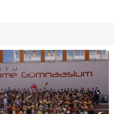
ÜLDINFO
Sisseastumine
Meie kool
Dokumendid
Uudised
Lapsevanemale
Vilistlastele
Toitlustamine
Virtuaaltuur
Õpilasesindus
Kontaktid