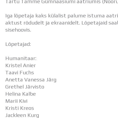
Tartu Tamme Gümnaasiumi aatriumis (Noorus
Iga lõpetaja kaks külalist palume istuma aatri
aktust rõdudelt ja ekraanidelt. Lõpetajaid sa
sisehoovis.
Lõpetajad:
Humanitaar:
Kristel Anier
Taavi Fuchs
Anetta Vanessa Järg
Grethel Järvisto
Helina Kalbe
Marii Kivi
Kristi Kreos
Jackleen Kurg