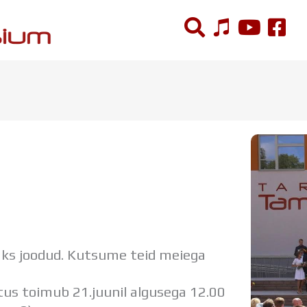
ÕPPETÖÖ
Tunniplaan
Aastaplaan
Õppekava
Ainepassid
Huviringid
Õpilastööd (UPT)
Distantsõpe
aks joodud. Kutsume teid meiega
Kodukord
Projektid
s toimub 21.juunil algusega 12.00