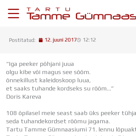
Skip
to
content
12. juuni 2017
12:12
Postitatud:
KESKKONNAD
Stuudium
“Iga peeker põhjani juua
Postkast
olgu kibe või magus see sõõm.
Drive
õnnekillust kaleidoskoop luua,
et saaks tuhande kordseks su rõõm…”
Tamme TV
Doris Kareva
Tamme Leht
Kooliraadio
108 õpilasel meie seast saab üks peeker tühj
Koorilaul
seda tuhandekordset rõõmu jagama.
Tartu Tamme Gümnaasiumi 71. lennu lõpuaktu