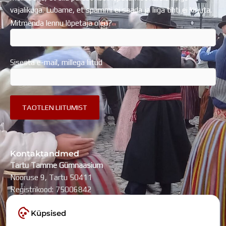
vajalikuga. Lubame, et spämmi ei saada ja liiga tihti ei kirjuta.
Mitmenda lennu lõpetaja oled?
Sisesta e-mail, millega liitud
Kontaktandmed
Tartu Tamme Gümnaasium
Nooruse 9, Tartu 50411
Registrikood: 75006842
kool@tammegymnaasium.ee
Küpsised
KONTAKTID