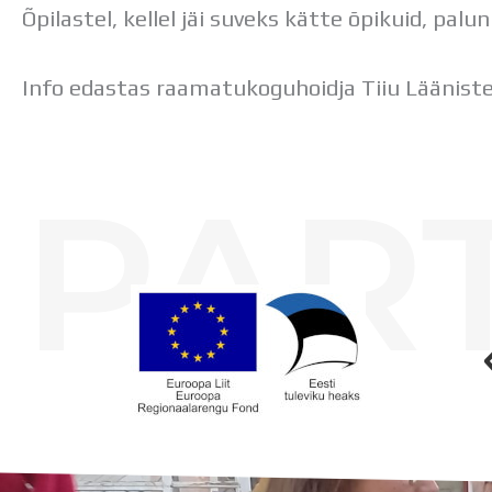
Õpilastel, kellel jäi suveks kätte õpikuid, pal
Info edastas raamatukoguhoidja Tiiu Läänist
PAR
Koolihoone valmimist rahastati Euroopa Liidu Regionaalarengufondist