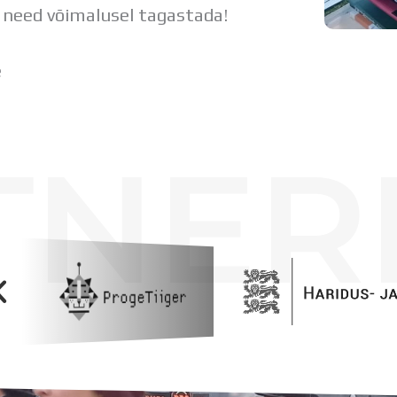
un need võimalusel tagastada!
e
TNER