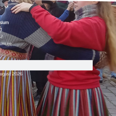
sium
11
42
um.ee
august 2026