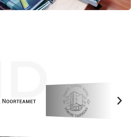
Tööpakkumised
ID