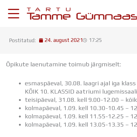
Skip
to
content
24. august 2021
17:25
Postitatud:
KESKKONNAD
Stuudium
Õpikute laenutamine toimub järgmiselt:
Postkast
Drive
esmaspäeval, 30.08. laagri ajal iga klas
KÕIK 10. KLASSID aatriumi lugemissaali
Tamme TV
teisipäeval, 31.08. kell 9.00-12.00 – kõi
Tamme Leht
kolmapäeval, 1.09. kell 10.30-10.45 – 1
Kooliraadio
kolmapäeval, 1.09. kell 11.55-12.25 – 1
Koorilaul
kolmapäeval, 1.09. kell 13.05-13.35 – 