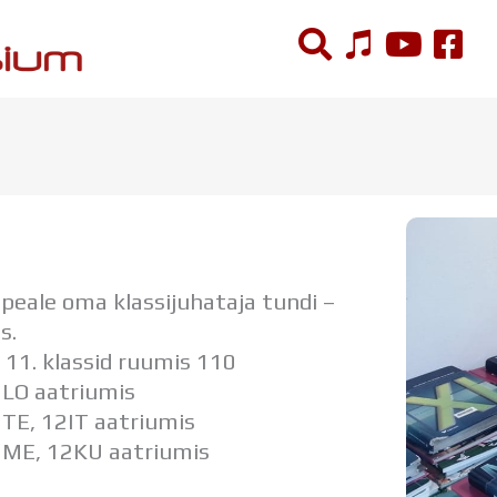
ÕPPETÖÖ
Tunniplaan
Aastaplaan
Õppekava
Ainepassid
s peale oma klassijuhataja tundi –
Huviringid
s.
Õpilastööd (UPT)
k 11. klassid ruumis 110
Distantsõpe
2LO aatriumis
Kodukord
2TE, 12IT aatriumis
Projektid
12ME, 12KU aatriumis