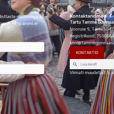
Kontaktandmed
listlaste meililistiga, et
Tartu Tamme Gümnaa
Lubame, et spämmi ei
Nooruse 9, Tartu 504
Registrikood: 750068
kool@tammegymnaasi
KONTAKTID
Search
Search
Viimati muudetud: 5. 