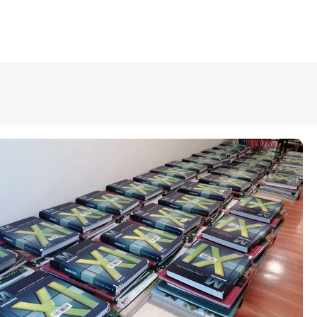
ÜLDINFO
Sisseastumine
Meie kool
Dokumendid
Uudised
Lapsevanemale
Vilistlastele
Toitlustamine
Virtuaaltuur
Õpilasesindus
Kontaktid