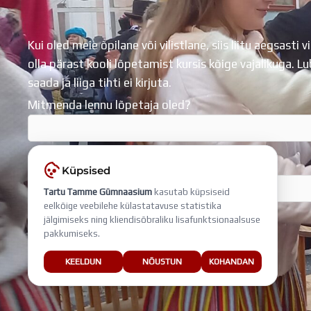
Kui oled meie õpilane või vilistlane, siis liitu aegsasti vi
olla pärast kooli lõpetamist kursis kõige vajalikuga. 
saada ja liiga tihti ei kirjuta.
Mitmenda lennu lõpetaja oled?
Sisesta e-mail, millega liitud
Küpsised
Tartu Tamme Gümnaasium
kasutab küpsiseid
eelkõige veebilehe külastatavuse statistika
jälgimiseks ning kliendisõbraliku lisafunktsionaalsuse
pakkumiseks.
KEELDUN
NÕUSTUN
KOHANDAN