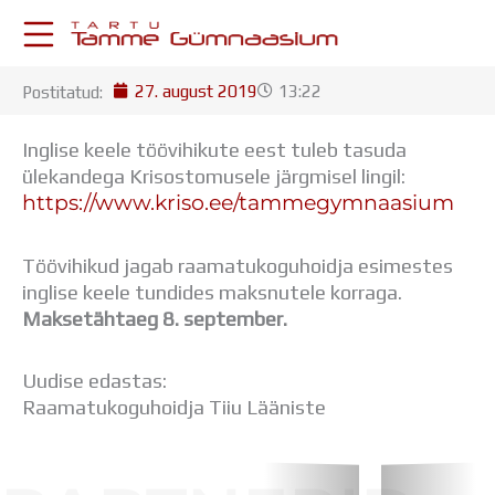
Skip
to
content
27. august 2019
13:22
Postitatud:
KESKKONNAD
Stuudium
Inglise keele töövihikute eest tuleb tasuda
Postkast
ülekandega Krisostomusele järgmisel lingil:
Drive
https://www.kriso.ee/tammegymnaasium
Tamme TV
Tamme Leht
Töövihikud jagab raamatukoguhoidja esimestes
Kooliraadio
inglise keele tundides maksnutele korraga.
Koorilaul
Maksetähtaeg 8. september.
ÕPPETÖÖ
Tunniplaan
Aastaplaan
Uudise edastas:
Õppekava
Raamatukoguhoidja Tiiu Lääniste
Ainepassid
Huviringid
Õpilastööd (UPT)