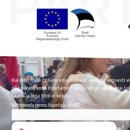
PAR
Koolihoone valmimist rahastati Euroopa Liidu Regionaalarengufondist
Kui oled meie õpilane või vilistlane, siis liitu aegsasti vi
olla pärast kooli lõpetamist kursis kõige vajalikuga. 
saada ja liiga tihti ei kirjuta.
Mitmenda lennu lõpetaja oled?