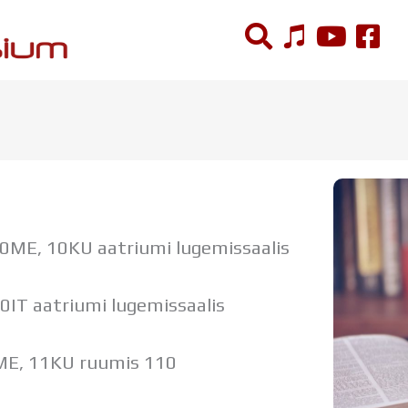
ÕPPETÖÖ
Tunniplaan
Aastaplaan
Õppekava
Ainepassid
0ME, 10KU aatriumi lugemissaalis
Huviringid
Õpilastööd (UPT)
0IT aatriumi lugemissaalis
Distantsõpe
Kodukord
ME, 11KU ruumis 110
Projektid