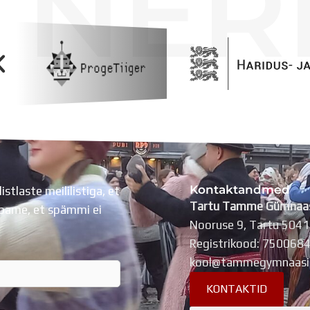
TNER
Kontaktandmed
listlaste meililistiga, et
Tartu Tamme Gümnaa
Lubame, et spämmi ei
Nooruse 9, Tartu 504
Registrikood: 750068
kool@tammegymnaasi
KONTAKTID