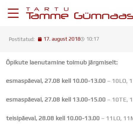
Skip
to
content
17. august 2018
10:17
Postitatud:
KESKKONNAD
Stuudium
Õpikute laenutamine toimub järgmiselt:
Postkast
Drive
esmaspäeval, 27.08 kell 10.00-13.00
– 10LO, 1
Tamme TV
Tamme Leht
esmaspäeval, 27.08 kell 13.00-15.00
– 10TE, 1
Kooliraadio
Koorilaul
teisipäeval, 28.08 kell 10.00-13.00
– 11LO, 11