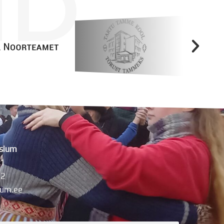
ID
sium
11
42
um.ee