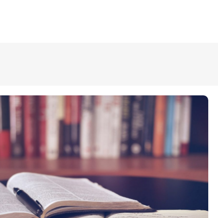
ÜLDINFO
Sisseastumine
Meie kool
Dokumendid
Uudised
Lapsevanemale
Vilistlastele
Toitlustamine
Virtuaaltuur
Õpilasesindus
Kontaktid