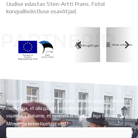
Uudise edastas Sten-Artti Prans. Fotol
korvpallivõistluse osavõtjad.
PARTNERID
Koolihoone valmimist rahastati Euroopa Liidu
Regionaalarengufondist
Kui oled meie õpilane või vilistlane, siis liitu aegsasti vilistlaste
meililistiga, et olla pärast kooli lõpetamist kursis kõige
vajalikuga. Lubame, et spämmi ei saada ja liiga tihti ei kirjuta.
Mitmenda lennu lõpetaja oled?