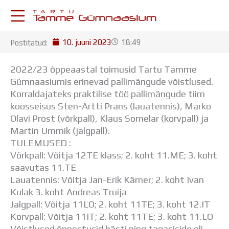
Skip
to
content
10. juuni 2023
18:49
Postitatud:
KESKKONNAD
Stuudium
2022/23 õppeaastal toimusid Tartu Tamme
Postkast
Gümnaasiumis erinevad pallimängude võistlused.
Drive
Korraldajateks praktilise töö pallimängude tiim
Tamme TV
koosseisus Sten-Artti Prans (lauatennis), Marko
Tamme Leht
Olavi Prost (võrkpall), Klaus Somelar (korvpall) ja
Kooliraadio
Martin Ummik (jalgpall).
Koorilaul
TULEMUSED :
ÕPPETÖÖ
Võrkpall: Võitja 12TE klass; 2. koht 11.ME; 3. koht
Tunniplaan
saavutas 11.TE
Aastaplaan
Lauatennis: Võitja Jan-Erik Kärner; 2. koht Ivan
Õppekava
Kulak 3. koht Andreas Truija
Ainepassid
Jalgpall: Võitja 11LO; 2. koht 11TE; 3. koht 12.IT
Huviringid
Korvpall: Võitja 11IT; 2. koht 11TE; 3. koht 11.LO
Õpilastööd (UPT)
Võistlused õnnestusid hästi ning tagasiside oli