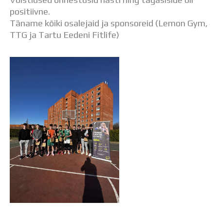
Distantsõpe
positiivne.
Kodukord
Täname kõiki osalejaid ja sponsoreid (Lemon Gym,
Projektid
TTG ja Tartu Eedeni Fitlife)
ÜLDINFO
Sisseastumine
Meie kool
Dokumendid
Uudised
Lapsevanemale
Vilistlastele
Toitlustamine
Virtuaaltuur
Õpilasesindus
Kontaktid
Tööpakkumised