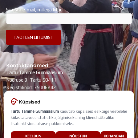
Sisesta e-mail, millega liitud
Kontaktandmed
Tartu Tamme Gümnaasium
Nooruse 9, Tartu 50411
Registrikood: 75006842
kool@tammegymnaasium.ee
Küpsised
KONTAKTID
Tartu Tamme Gümnaasium
kasutab küpsiseid eelkõige veebilehe
Search
Search
külastatavuse statistika jälgimiseks ning kliendisõbraliku
lisafunktsionaalsuse pakkumiseks.
Viimati muudetud: 7. august 2026
KEELDUN
NÕUSTUN
KOHANDAN