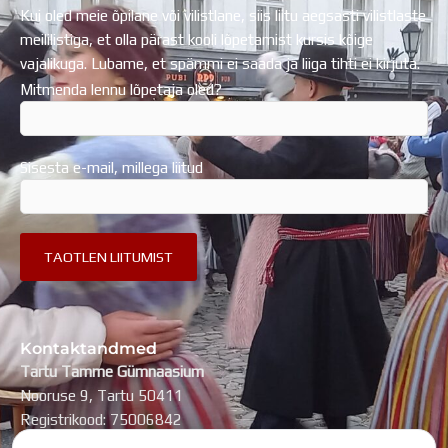
Kui oled meie õpilane või vilistlane, siis liitu aegsasti vilistlaste
meililistiga, et olla pärast kooli lõpetamist kursis kõige
vajalikuga. Lubame, et spämmi ei saada ja liiga tihti ei kirjuta.
Mitmenda lennu lõpetaja oled?
Sisesta e-mail, millega liitud
Kontaktandmed
Tartu Tamme Gümnaasium
Nooruse 9, Tartu 50411
Registrikood: 75006842
kool@tammegymnaasium.ee