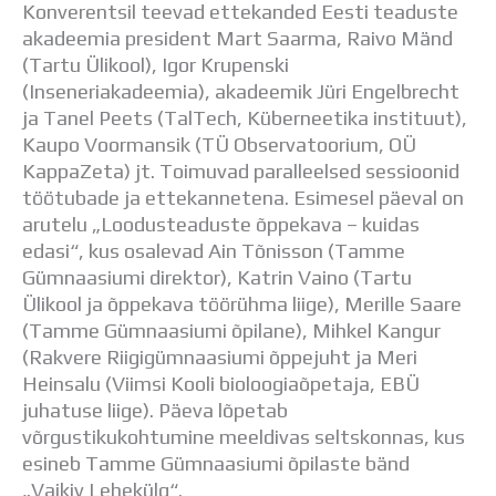
Konverentsil teevad ettekanded Eesti teaduste
akadeemia president Mart Saarma, Raivo Mänd
(Tartu Ülikool), Igor Krupenski
(Inseneriakadeemia), akadeemik Jüri Engelbrecht
ja Tanel Peets (TalTech, Küberneetika instituut),
Kaupo Voormansik (TÜ Observatoorium, OÜ
KappaZeta) jt. Toimuvad paralleelsed sessioonid
töötubade ja ettekannetena. Esimesel päeval on
arutelu „Loodusteaduste õppekava – kuidas
edasi“, kus osalevad Ain Tõnisson (Tamme
Gümnaasiumi direktor), Katrin Vaino (Tartu
Ülikool ja õppekava töörühma liige), Merille Saare
(Tamme Gümnaasiumi õpilane), Mihkel Kangur
(Rakvere Riigigümnaasiumi õppejuht ja Meri
Heinsalu (Viimsi Kooli bioloogiaõpetaja, EBÜ
juhatuse liige). Päeva lõpetab
võrgustikukohtumine meeldivas seltskonnas, kus
esineb Tamme Gümnaasiumi õpilaste bänd
„Vaikiv Lehekülg“.