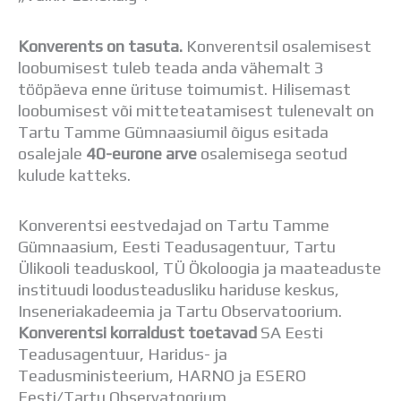
Konverents on tasuta.
Konverentsil osalemisest
loobumisest tuleb teada anda vähemalt 3
tööpäeva enne ürituse toimumist. Hilisemast
loobumisest või mitteteatamisest tulenevalt on
Tartu Tamme Gümnaasiumil õigus esitada
osalejale
40-eurone arve
osalemisega seotud
kulude katteks.
Konverentsi eestvedajad on Tartu Tamme
Gümnaasium, Eesti Teadusagentuur, Tartu
Ülikooli teaduskool, TÜ Ökoloogia ja maateaduste
instituudi loodusteadusliku hariduse keskus,
Inseneriakadeemia ja Tartu Observatoorium.
Konverentsi korraldust toetavad
SA Eesti
Teadusagentuur, Haridus- ja
Teadusministeerium, HARNO ja ESERO
Eesti/Tartu Observatoorium.