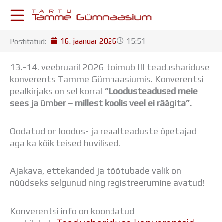
Skip
to
content
16. jaanuar 2026
15:51
Postitatud:
KESKKONNAD
Stuudium
13.-14. veebruaril 2026 toimub III teadushariduse
Postkast
konverents Tamme Gümnaasiumis. Konverentsi
Drive
pealkirjaks on sel korral
“Loodusteadused meie
Tamme TV
sees ja ümber – millest koolis veel ei räägita”.
Tamme Leht
Kooliraadio
Oodatud on loodus- ja reaalteaduste õpetajad
Koorilaul
aga ka kõik teised huvilised.
ÕPPETÖÖ
Tunniplaan
Aastaplaan
Ajakava, ettekanded ja töötubade valik on
Õppekava
nüüdseks selgunud ning registreerumine avatud!
Ainepassid
Huviringid
Konverentsi info on koondatud
Õpilastööd (UPT)