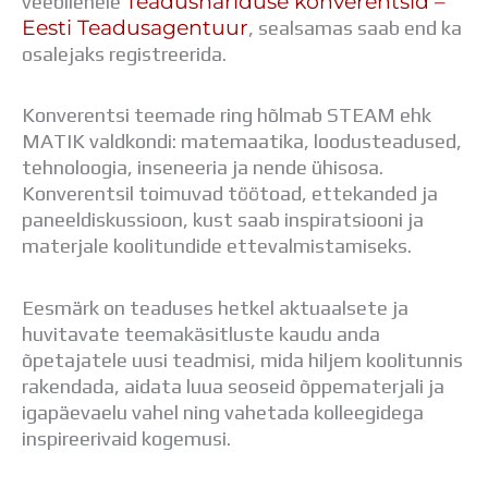
Teadushariduse konverentsid –
veebilehele
Distantsõpe
Eesti Teadusagentuur
, sealsamas saab end ka
Kodukord
osalejaks registreerida.
Projektid
ÜLDINFO
Konverentsi teemade ring hõlmab STEAM ehk
Sisseastumine
MATIK valdkondi: matemaatika, loodusteadused,
Meie kool
tehnoloogia, inseneeria ja nende ühisosa.
Dokumendid
Konverentsil toimuvad töötoad, ettekanded ja
Uudised
paneeldiskussioon, kust saab inspiratsiooni ja
Lapsevanemale
materjale koolitundide ettevalmistamiseks.
Vilistlastele
Toitlustamine
Virtuaaltuur
Eesmärk on teaduses hetkel aktuaalsete ja
Õpilasesindus
huvitavate teemakäsitluste kaudu anda
Kontaktid
õpetajatele uusi teadmisi, mida hiljem koolitunnis
Tööpakkumised
rakendada, aidata luua seoseid õppematerjali ja
igapäevaelu vahel ning vahetada kolleegidega
inspireerivaid kogemusi.