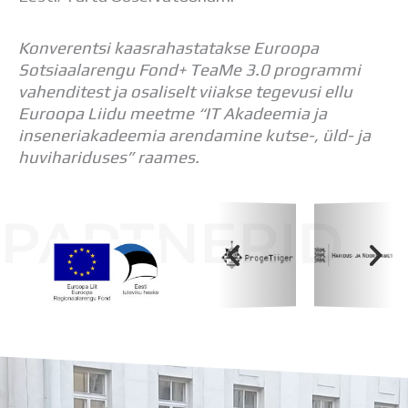
Konverentsi kaasrahastatakse Euroopa
Sotsiaalarengu Fond+ TeaMe 3.0 programmi
vahenditest ja osaliselt viiakse tegevusi ellu
Euroopa Liidu meetme “IT Akadeemia ja
inseneriakadeemia arendamine kutse-, üld- ja
huvihariduses” raames.
PARTNERID
Koolihoone valmimist rahastati Euroopa Liidu
Regionaalarengufondist