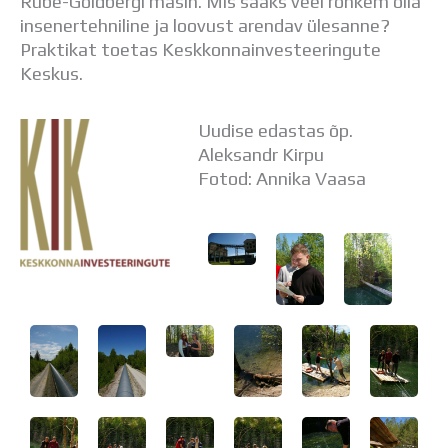
Rube-Goldbergi masin. Mis saaks veel rohkem olla
insenertehniline ja loovust arendav ülesanne?
Praktikat toetas Keskkonnainvesteeringute
Keskus.
Uudise edastas õp.
Aleksandr Kirpu
Fotod: Annika Vaasa