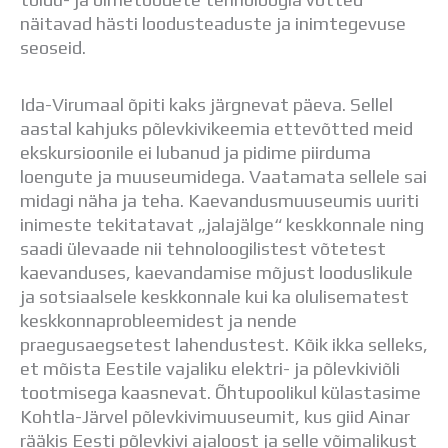
Distantsõpe
näitavad hästi loodusteaduste ja inimtegevuse
Kodukord
seoseid.
Projektid
ÜLDINFO
Ida-Virumaal õpiti kaks järgnevat päeva. Sellel
Sisseastumine
aastal kahjuks põlevkivikeemia ettevõtted meid
Meie kool
ekskursioonile ei lubanud ja pidime piirduma
Dokumendid
loengute ja muuseumidega. Vaatamata sellele sai
Uudised
midagi näha ja teha. Kaevandusmuuseumis uuriti
Lapsevanemale
inimeste tekitatavat „jalajälge“ keskkonnale ning
Vilistlastele
saadi ülevaade nii tehnoloogilistest võtetest
Toitlustamine
kaevanduses, kaevandamise mõjust looduslikule
Virtuaaltuur
ja sotsiaalsele keskkonnale kui ka olulisematest
Õpilasesindus
keskkonnaprobleemidest ja nende
Kontaktid
praegusaegsetest lahendustest. Kõik ikka selleks,
Tööpakkumised
et mõista Eestile vajaliku elektri- ja põlevkiviõli
tootmisega kaasnevat. Õhtupoolikul külastasime
Kohtla-Järvel põlevkivimuuseumit, kus giid Ainar
rääkis Eesti põlevkivi ajaloost ja selle võimalikust