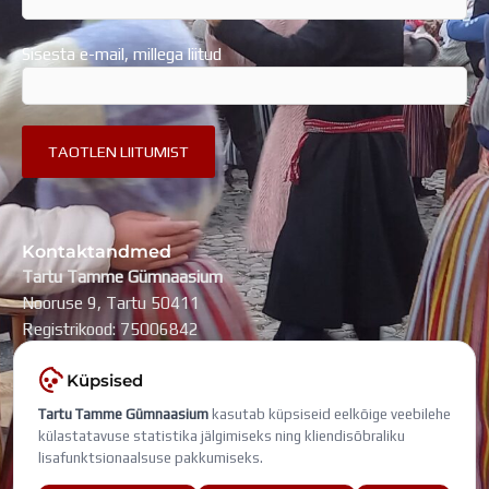
Sisesta e-mail, millega liitud
Kontaktandmed
Tartu Tamme Gümnaasium
Nooruse 9, Tartu 50411
Registrikood: 75006842
kool@tammegymnaasium.ee
Küpsised
KONTAKTID
Tartu Tamme Gümnaasium
kasutab küpsiseid eelkõige veebilehe
Search
Search
külastatavuse statistika jälgimiseks ning kliendisõbraliku
lisafunktsionaalsuse pakkumiseks.
Viimati muudetud: 5. august 2026