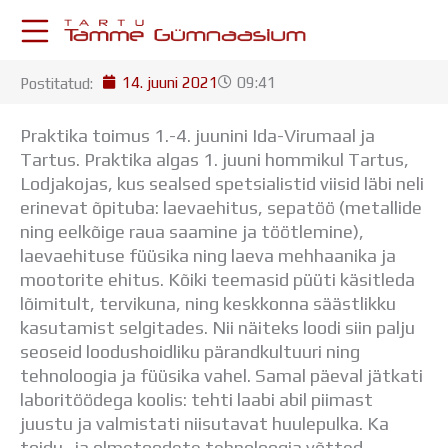
Skip
to
content
14. juuni 2021
09:41
Postitatud:
KESKKONNAD
Stuudium
Praktika toimus 1.-4. juunini Ida-Virumaal ja
Postkast
Tartus. Praktika algas 1. juuni hommikul Tartus,
Drive
Lodjakojas, kus sealsed spetsialistid viisid läbi neli
Tamme TV
erinevat õpituba: laevaehitus, sepatöö (metallide
Tamme Leht
ning eelkõige raua saamine ja töötlemine),
Kooliraadio
laevaehituse füüsika ning laeva mehhaanika ja
Koorilaul
mootorite ehitus. Kõiki teemasid püüti käsitleda
ÕPPETÖÖ
lõimitult, tervikuna, ning keskkonna säästlikku
Tunniplaan
kasutamist selgitades. Nii näiteks loodi siin palju
Aastaplaan
seoseid loodushoidliku pärandkultuuri ning
Õppekava
tehnoloogia ja füüsika vahel. Samal päeval jätkati
Ainepassid
laboritöödega koolis: tehti laabi abil piimast
Huviringid
juustu ja valmistati niisutavat huulepulka. Ka
Õpilastööd (UPT)
toidu- ja olmetoodete tehnoloogia võtted