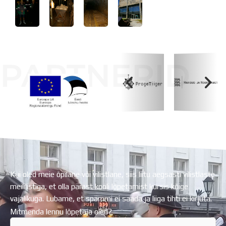
PARTNERID
Koolihoone valmimist rahastati Euroopa Liidu
Regionaalarengufondist
Kui oled meie õpilane või vilistlane, siis liitu aegsasti vilistlaste
meililistiga, et olla pärast kooli lõpetamist kursis kõige
vajalikuga. Lubame, et spämmi ei saada ja liiga tihti ei kirjuta.
Mitmenda lennu lõpetaja oled?