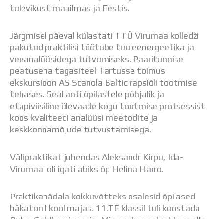
tulevikust maailmas ja Eestis.
Järgmisel päeval külastati TTÜ Virumaa kolledži
pakutud praktilisi töötube tuuleenergeetika ja
veeanalüüsidega tutvumiseks. Paaritunnise
peatusena tagasiteel Tartusse toimus
ekskursioon AS Scanola Baltic rapsiõli tootmise
tehases. Seal anti õpilastele põhjalik ja
etapiviisiline ülevaade kogu tootmise protsessist
koos kvaliteedi analüüsi meetodite ja
keskkonnamõjude tutvustamisega.
Välipraktikat juhendas Aleksandr Kirpu, Ida-
Virumaal oli igati abiks õp Helina Harro.
Praktikanädala kokkuvõtteks osalesid õpilased
häkatonil koolimajas. 11.TE klassil tuli koostada