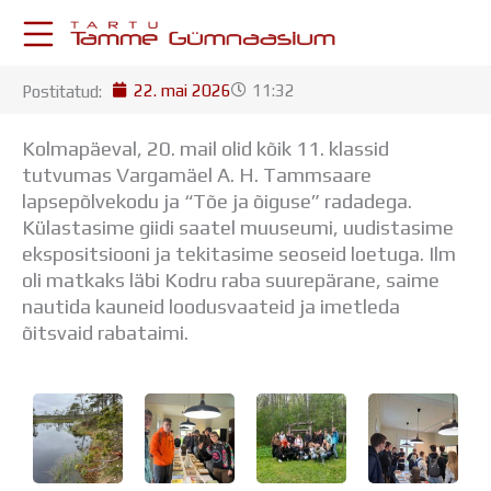
Skip
to
content
22. mai 2026
11:32
Postitatud:
KESKKONNAD
Stuudium
Kolmapäeval, 20. mail olid kõik 11. klassid
Postkast
tutvumas Vargamäel A. H. Tammsaare
Drive
lapsepõlvekodu ja “Tõe ja õiguse” radadega.
Tamme TV
Külastasime giidi saatel muuseumi, uudistasime
Tamme Leht
ekspositsiooni ja tekitasime seoseid loetuga. Ilm
Kooliraadio
oli matkaks läbi Kodru raba suurepärane, saime
Koorilaul
nautida kauneid loodusvaateid ja imetleda
ÕPPETÖÖ
õitsvaid rabataimi.
Tunniplaan
Aastaplaan
Õppekava
Ainepassid
Huviringid
Õpilastööd (UPT)