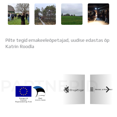
Distantsõpe
Kodukord
Projektid
ÜLDINFO
Sisseastumine
Meie kool
Pilte tegid emakeeleõpetajad, uudise edastas õp
Dokumendid
Katrin Roodla
Uudised
Lapsevanemale
Vilistlastele
Toitlustamine
Virtuaaltuur
PARTNERID
Õpilasesindus
Kontaktid
Tööpakkumised
Koolihoone valmimist rahastati Euroopa Liidu
Regionaalarengufondist