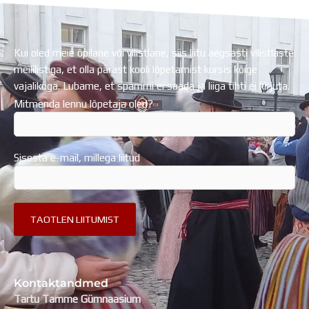
Kui oled meie õpilane või vilistlane, siis liitu aegsasti vilistlaste
meililistiga, et olla pärast kooli lõpetamist kursis kõige
vajalikuga. Lubame, et spämmi ei saada ja liiga tihti ei kirjuta.
Mitmenda lennu lõpetaja oled?
Sisesta e-mail, millega liitud
Kontaktandmed
Tartu Tamme Gümnaasium