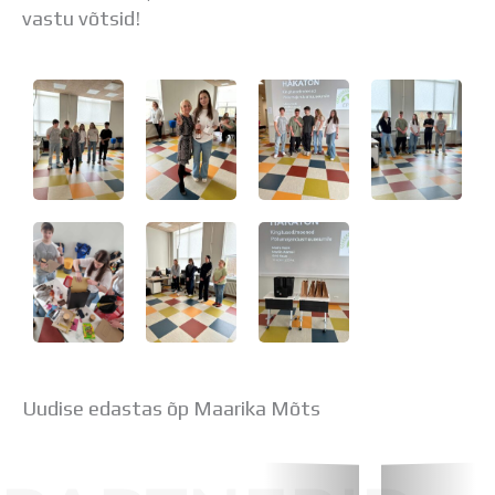
Distantsõpe
vastu võtsid!
Kodukord
Projektid
ÜLDINFO
Sisseastumine
Meie kool
Dokumendid
Uudised
Lapsevanemale
Vilistlastele
Toitlustamine
Virtuaaltuur
Õpilasesindus
Kontaktid
Tööpakkumised
Uudise edastas õp Maarika Mõts