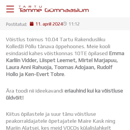
Skip
to
content
11. aprill 2024
11:12
Postitatud:
KESKKONNAD
Stuudium
Võistlus toimus 10.04 Tartu Rakendusliku
Postkast
Kolledži Põllu tänava õppehoones. Meie kooli
Drive
esindasid kahes võistkonnas 10TE õpilased
Emma
Tamme TV
Karliin Vidder, Liispet Leemet, Mirtel Marjapuu,
Tamme Leht
Laura Anni Rahuoja, Toomas Adojaan, Rudolf
Kooliraadio
Hollo ja Ken-Evert Tobre
.
Koorilaul
ÕPPETÖÖ
Ära toodi nii ideekavandi
eriauhind kui ka võistluse
Tunniplaan
üldvõit!
Aastaplaan
Õppekava
Ainepassid
Kiitus õpilastele ja suur tänu võistluse
Huviringid
peakorraldajatele õpetajatele Maire Kask ning
Õpilastööd (UPT)
Mariin Alatsei, kes meid VOCOs külalislahkelt