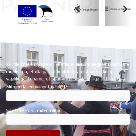
PARTNERID
Koolihoone valmimist rahastati Euroopa Liidu
Regionaalarengufondist
Kui oled meie õpilane või vilistlane, siis liitu aegsasti vilistlaste
meililistiga, et olla pärast kooli lõpetamist kursis kõige
vajalikuga. Lubame, et spämmi ei saada ja liiga tihti ei kirjuta.
Mitmenda lennu lõpetaja oled?
Sisesta e-mail, millega liitud