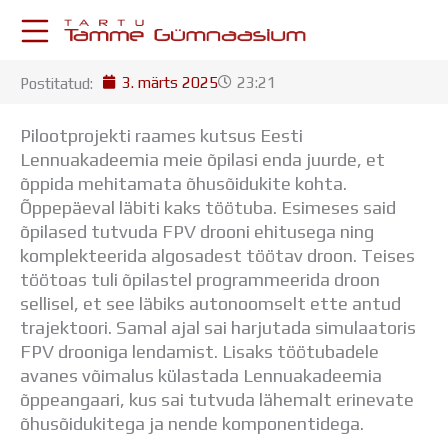
Skip
to
content
3. märts 2025
23:21
Postitatud:
KESKKONNAD
Stuudium
Pilootprojekti raames kutsus Eesti
Postkast
Lennuakadeemia meie õpilasi enda juurde, et
Drive
õppida mehitamata õhusõidukite kohta.
Tamme TV
Õppepäeval läbiti kaks töötuba. Esimeses said
Tamme Leht
õpilased tutvuda FPV drooni ehitusega ning
Kooliraadio
komplekteerida algosadest töötav droon. Teises
Koorilaul
töötoas tuli õpilastel programmeerida droon
ÕPPETÖÖ
sellisel, et see läbiks autonoomselt ette antud
Tunniplaan
trajektoori. Samal ajal sai harjutada simulaatoris
Aastaplaan
FPV drooniga lendamist. Lisaks töötubadele
Õppekava
avanes võimalus külastada Lennuakadeemia
Ainepassid
õppeangaari, kus sai tutvuda lähemalt erinevate
Huviringid
õhusõidukitega ja nende komponentidega.
Õpilastööd (UPT)