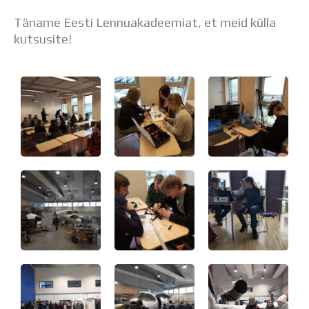
Distantsõpe
Täname Eesti Lennuakadeemiat, et meid külla
Kodukord
kutsusite!
Projektid
ÜLDINFO
Sisseastumine
Meie kool
Dokumendid
Uudised
Lapsevanemale
Vilistlastele
Toitlustamine
Virtuaaltuur
Õpilasesindus
Kontaktid
Tööpakkumised