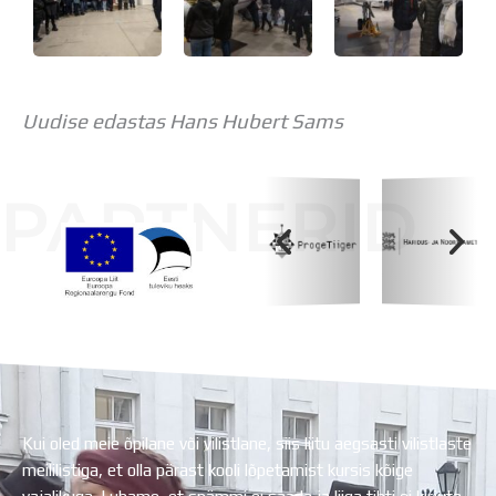
Uudise edastas Hans Hubert Sams
PARTNERID
Koolihoone valmimist rahastati Euroopa Liidu
Regionaalarengufondist
Kui oled meie õpilane või vilistlane, siis liitu aegsasti vilistlaste
meililistiga, et olla pärast kooli lõpetamist kursis kõige