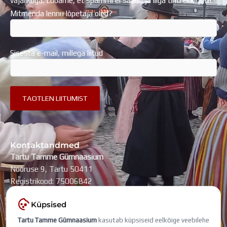
vajalikuga. Lubame, et spämmi ei saada ja liiga tihti ei kirjuta.
Mitmenda lennu lõpetaja oled?
Sisesta e-mail, millega liitud
Kontaktandmed
Tartu Tamme Gümnaasium
Nooruse 9, Tartu 50411
Registrikood: 75006842
kool@tammegymnaasium.ee
Küpsised
KONTAKTID
Tartu Tamme Gümnaasium
kasutab küpsiseid eelkõige veebilehe