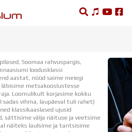
ÕPPETÖÖ
Tunniplaan
pilased, Soomaa rahvuspargis,
Aastaplaan
mnaasiumi loodusklassi
Õppekava
nd aastat, nüüd saime meiegi
Ainepassid
s, läbisime metsakooslustesse
Huviringid
raja. Loomulikult korjasime kokku
Õpilastööd (UPT)
l sadas vihma, laupäeval tuli rahet)
Distantsõpe
mõned klassikaaslased ujusid
Kodukord
, sättisime välja näituse ja veetsime
Projektid
al näiteks laulsime ja tantsisime