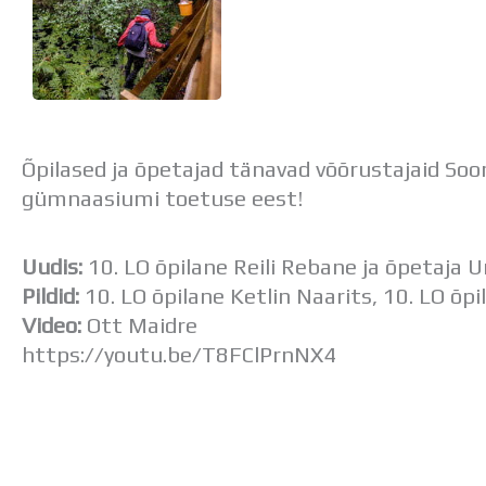
Õpilased ja õpetajad tänavad võõrustajaid 
gümnaasiumi toetuse eest!
Uudis:
10. LO õpilane Reili Rebane ja õpetaja
Pildid:
10. LO õpilane Ketlin Naarits, 10. LO õp
Video:
Ott Maidre
https://youtu.be/T8FClPrnNX4