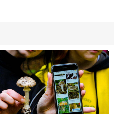
ÜLDINFO
Sisseastumine
Meie kool
Dokumendid
Uudised
Lapsevanemale
Vilistlastele
Toitlustamine
Virtuaaltuur
Õpilasesindus
Kontaktid