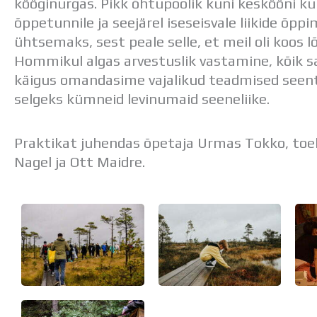
kööginurgas. Pikk õhtupoolik kuni keskööni ku
õppetunnile ja seejärel iseseisvale liikide õpp
ühtsemaks, sest peale selle, et meil oli koos 
Hommikul algas arvestuslik vastamine, kõik s
käigus omandasime vajalikud teadmised seen
selgeks kümneid levinumaid seeneliike.
Praktikat juhendas õpetaja Urmas Tokko, toeks
Nagel ja Ott Maidre.