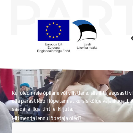
PAR
Koolihoone valmimist rahastati Euroopa Liidu Regionaalarengufondist
Kui oled meie õpilane või vilistlane, siis liitu aegsasti vi
olla pärast kooli lõpetamist kursis kõige vajalikuga. 
saada ja liiga tihti ei kirjuta.
Mitmenda lennu lõpetaja oled?