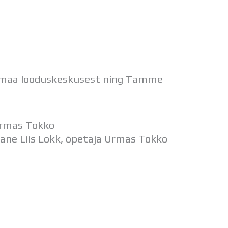
Soomaa looduskeskusest ning Tamme
 Urmas Tokko
ilane Liis Lokk, õpetaja Urmas Tokko