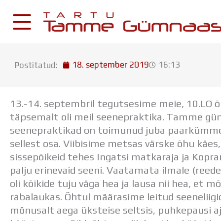
Skip
to
content
18. september 2019
16:13
Postitatud:
KESKKONNAD
Stuudium
13.-14. septembril tegutsesime meie, 10.LO õ
Postkast
täpsemalt oli meil seenepraktika. Tamme gü
Drive
seenepraktikad on toimunud juba paarkümme
sellest osa. Viibisime metsas värske õhu käe
Tamme TV
sissepõikeid tehes Ingatsi matkaraja ja Kopra
Tamme Leht
palju erinevaid seeni. Vaatamata ilmale (reede
Kooliraadio
oli kõikide tuju väga hea ja lausa nii hea, et 
Koorilaul
rabalaukas. Õhtul määrasime leitud seeneliigid
mõnusalt aega üksteise seltsis, puhkepausi aj