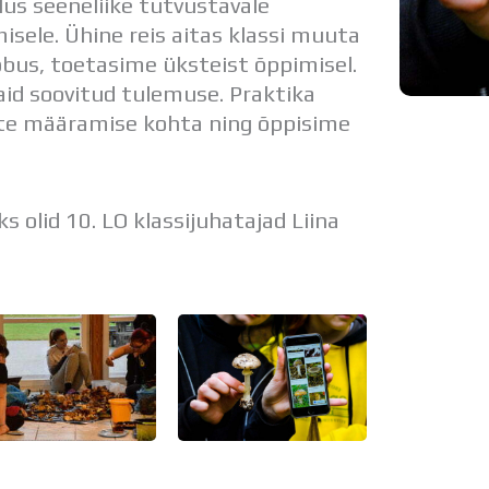
lus seeneliike tutvustavale
imisele. Ühine reis aitas klassi muuta
lõbus, toetasime üksteist õppimisel.
aid soovitud tulemuse. Praktika
te määramise kohta ning õppisime
 olid 10. LO klassijuhatajad Liina