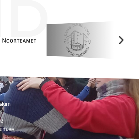
ID
sium
11
42
um.ee