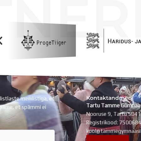
TNER
Kontaktandmed
listlaste meililistiga, et
Tartu Tamme Gümnaa
Lubame, et spämmi ei
Nooruse 9, Tartu 504
Registrikood: 750068
kool@tammegymnaasi