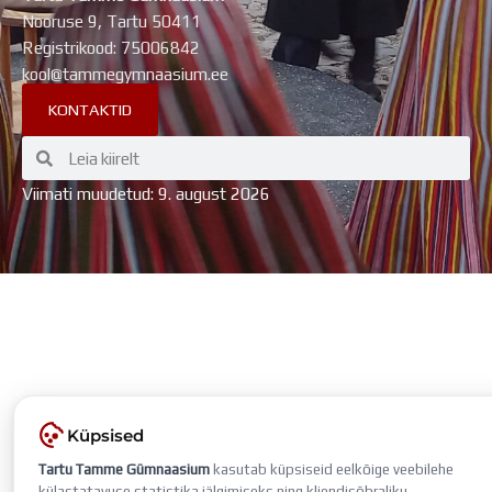
Nooruse 9, Tartu 50411
Registrikood: 75006842
kool@tammegymnaasium.ee
KONTAKTID
Search
Search
Viimati muudetud: 9. august 2026
Küpsised
Tartu Tamme Gümnaasium
kasutab küpsiseid eelkõige veebilehe
külastatavuse statistika jälgimiseks ning kliendisõbraliku