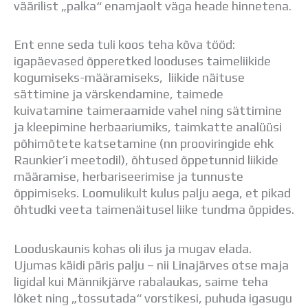
väärilist „palka“ enamjaolt väga heade hinnetena.
Distantsõpe
Kodukord
Projektid
Ent enne seda tuli koos teha kõva tööd:
ÜLDINFO
igapäevased õpperetked looduses taimeliikide
Sisseastumine
kogumiseks-määramiseks, liikide näituse
Meie kool
sättimine ja värskendamine, taimede
Dokumendid
kuivatamine taimeraamide vahel ning sättimine
Uudised
ja kleepimine herbaariumiks, taimkatte analüüsi
Lapsevanemale
põhimõtete katsetamine (nn prooviringide ehk
Vilistlastele
Raunkier’i meetodil), õhtused õppetunnid liikide
Toitlustamine
määramise, herbariseerimise ja tunnuste
Virtuaaltuur
õppimiseks. Loomulikult kulus palju aega, et pikad
Õpilasesindus
õhtudki veeta taimenäitusel liike tundma õppides.
Kontaktid
Tööpakkumised
Looduskaunis kohas oli ilus ja mugav elada.
Ujumas käidi päris palju – nii Linajärves otse maja
ligidal kui Männikjärve rabalaukas, saime teha
lõket ning „tossutada“ vorstikesi, puhuda igasugu