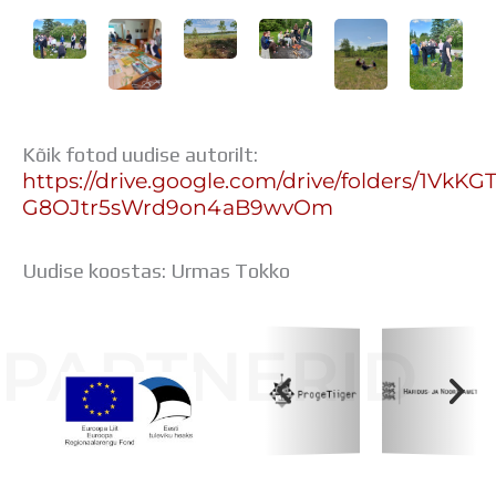
Kõik fotod uudise autorilt:
https://drive.google.com/drive/folders/1VkKG
G8OJtr5sWrd9on4aB9wvOm
Uudise koostas: Urmas Tokko
PARTNERID
Koolihoone valmimist rahastati Euroopa Liidu
Regionaalarengufondist