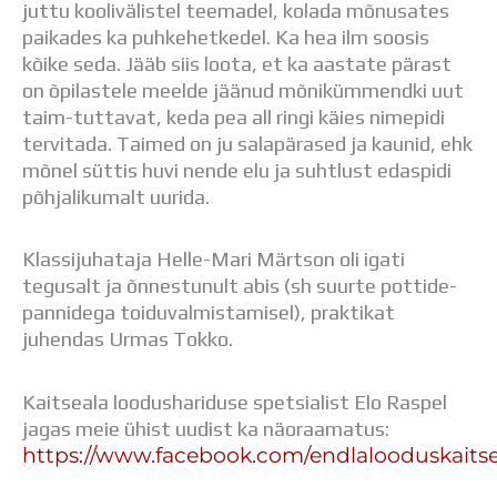
juttu koolivälistel teemadel, kolada mõnusates
paikades ka puhkehetkedel. Ka hea ilm soosis
kõike seda. Jääb siis loota, et ka aastate pärast
on õpilastele meelde jäänud mõnikümmendki uut
taim-tuttavat, keda pea all ringi käies nimepidi
tervitada. Taimed on ju salapärased ja kaunid, ehk
mõnel süttis huvi nende elu ja suhtlust edaspidi
põhjalikumalt uurida.
Klassijuhataja Helle-Mari Märtson oli igati
tegusalt ja õnnestunult abis (sh suurte pottide-
pannidega toiduvalmistamisel), praktikat
juhendas Urmas Tokko.
Kaitseala loodushariduse spetsialist Elo Raspel
jagas meie ühist uudist ka näoraamatus:
https://www.facebook.com/endlalooduskaitse