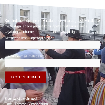
Kui oled meie õpilane või vilistlane, siis liitu aegsasti vilistlaste
meililistiga, et olla pärast kooli lõpetamist kursis kõige
vajalikuga. Lubame, et spämmi ei saada ja liiga tihti ei kirjuta.
Mitmenda lennu lõpetaja oled?
Sisesta e-mail, millega liitud
Kontaktandmed
Tartu Tamme Gümnaasium