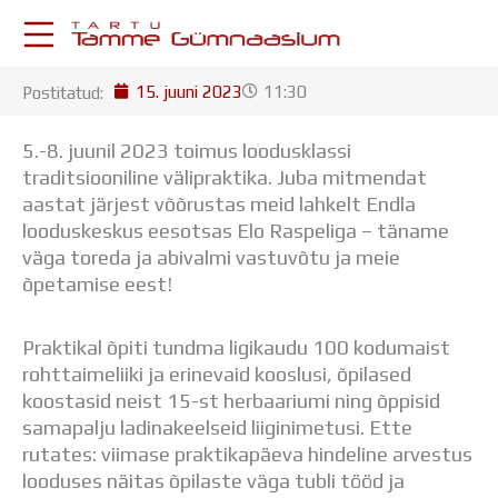
Skip
to
content
15. juuni 2023
11:30
Postitatud:
KESKKONNAD
Stuudium
5.-8. juunil 2023 toimus loodusklassi
Postkast
traditsiooniline välipraktika. Juba mitmendat
Drive
aastat järjest võõrustas meid lahkelt Endla
Tamme TV
looduskeskus eesotsas Elo Raspeliga – täname
Tamme Leht
väga toreda ja abivalmi vastuvõtu ja meie
Kooliraadio
õpetamise eest!
Koorilaul
ÕPPETÖÖ
Praktikal õpiti tundma ligikaudu 100 kodumaist
Tunniplaan
rohttaimeliiki ja erinevaid kooslusi, õpilased
Aastaplaan
koostasid neist 15-st herbaariumi ning õppisid
Õppekava
samapalju ladinakeelseid liiginimetusi. Ette
Ainepassid
rutates: viimase praktikapäeva hindeline arvestus
Huviringid
looduses näitas õpilaste väga tubli tööd ja
Õpilastööd (UPT)