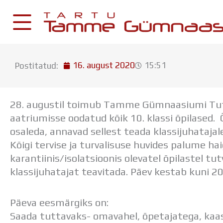
Skip
to
content
16. august 2020
15:51
Postitatud:
KESKKONNAD
Stuudium
28. augustil toimub Tamme Gümnaasiumi Tutv
Postkast
aatriumisse oodatud kõik 10. klassi õpilased. 
Drive
osaleda, annavad sellest teada klassijuhatajal
Kõigi tervise ja turvalisuse huvides palume h
Tamme TV
karantiinis/isolatsioonis olevatel õpilastel tu
Tamme Leht
klassijuhatajat teavitada. Päev kestab kuni 20
Kooliraadio
Koorilaul
Päeva eesmärgiks on:
Saada tuttavaks- omavahel, õpetajatega, kaas