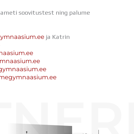
eameti soovitustest ning palume
ymnaasium.ee
ja Katrin
e
naasium.
ee
mnaasium.
ee
ymnaasium.ee
megymnaasium.ee
TNER