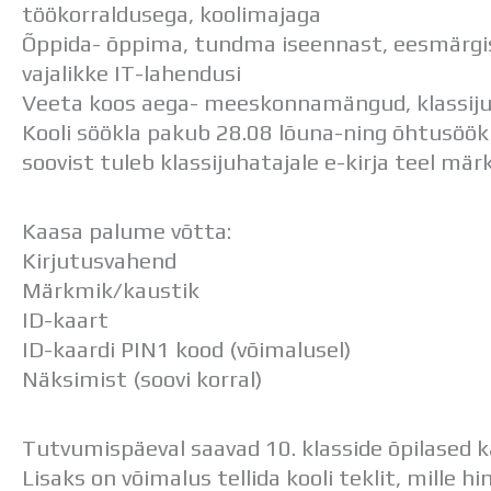
töökorraldusega, koolimajaga
Õppida- õppima, tundma iseennast, eesmärgi
vajalikke IT-lahendusi
Veeta koos aega- meeskonnamängud, klassij
Kooli söökla pakub 28.08 lõuna-ning õhtusööki.
soovist tuleb klassijuhatajale e-kirja teel mär
Kaasa palume võtta:
Kirjutusvahend
Märkmik/kaustik
ID-kaart
ID-kaardi PIN1 kood (võimalusel)
Näksimist (soovi korral)
Tutvumispäeval saavad 10. klasside õpilased 
Lisaks on võimalus tellida kooli teklit, mille