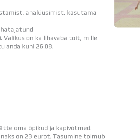
stamist, analüüsimist, kasutama
uhatajatund
 Valikus on ka lihavaba toit, mille
ku anda kuni 26.08.
kätte oma õpikud ja kapivõtmed.
 hinnaks on 23 eurot. Tasumine toimub