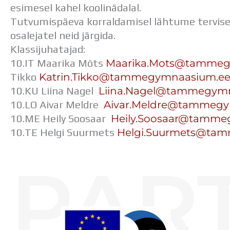
esimesel kahel koolinädalal.
Tutvumispäeva korraldamisel lähtume tervis
osalejatel neid järgida.
Klassijuhatajad:
Maarika.Mots@
tammeg
10.IT Maarika Mõts
Katrin.Tikko@
tammegymnaasium.e
Tikko
Liina.Nagel@tammegym
10.KU Liina Nagel
Aivar.Meldre@tammegy
10.LO Aivar Meldre
Heily.Soosaar@
tammeg
10.ME Heily Soosaar
Helgi.Suurmets@
tam
10.TE Helgi Suurmets
PAR