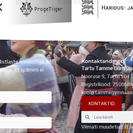
Kontaktandmed
listlaste meililistiga, et
Tartu Tamme Gümnaa
Lubame, et spämmi ei
Nooruse 9, Tartu 504
Registrikood: 750068
kool@tammegymnaasi
KONTAKTID
Search
Search
Viimati muudetud: 8. 