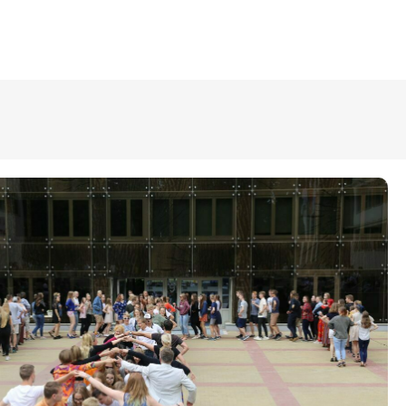
ÜLDINFO
Sisseastumine
Meie kool
Dokumendid
Uudised
Lapsevanemale
Vilistlastele
Toitlustamine
Virtuaaltuur
Õpilasesindus
Kontaktid