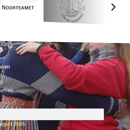
sium
11
42
um.ee
august 2026