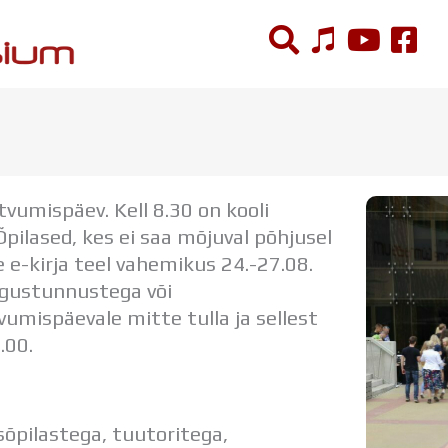
ÕPPETÖÖ
Tunniplaan
umispäev. Kell 8.30 on kooli
Aastaplaan
Õpilased, kes ei saa mõjuval põhjusel
Õppekava
e e-kirja teel vahemikus 24.-27.08.
Ainepassid
aigustunnustega või
Huviringid
tvumispäevale mitte tulla ja sellest
Õpilastööd (UPT)
.00.
Distantsõpe
Kodukord
Projektid
õpilastega, tuutoritega,