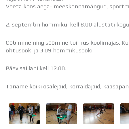
Veeta koos aega- meeskonnamängud, sportmän
2. septembri hommikul kell 8.00 alustati kog
Ööbimine ning söömine toimus koolimajas. Koo
õhtusööki ja 3.09 hommikusööki.
Päev sai läbi kell 12.00.
Täname kõiki osalejaid, korraldajaid, kaasapan