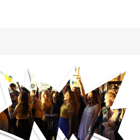
ÜLDINFO
Sisseastumine
Meie kool
Dokumendid
Uudised
Lapsevanemale
Vilistlastele
Toitlustamine
Virtuaaltuur
Õpilasesindus
Kontaktid