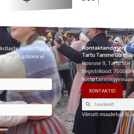
Kontaktandmed
listlaste meililistiga, et
Tartu Tamme Gümnaa
Lubame, et spämmi ei
Nooruse 9, Tartu 504
Registrikood: 750068
kool@tammegymnaasi
KONTAKTID
Search
Search
Viimati muudetud: 6. 