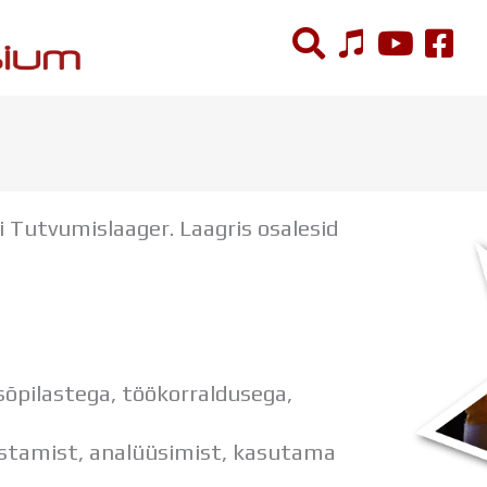
ÕPPETÖÖ
Tunniplaan
Tutvumislaager. Laagris osalesid
Aastaplaan
Õppekava
Ainepassid
Huviringid
Õpilastööd (UPT)
Distantsõpe
õpilastega, töökorraldusega,
Kodukord
Projektid
stamist, analüüsimist, kasutama