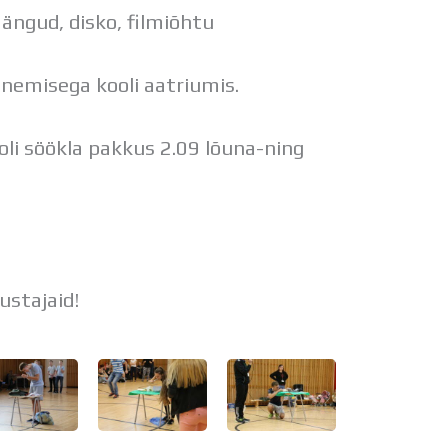
gud, disko, filmiõhtu
unemisega kooli aatriumis.
li söökla pakkus 2.09 lõuna-ning
ustajaid!