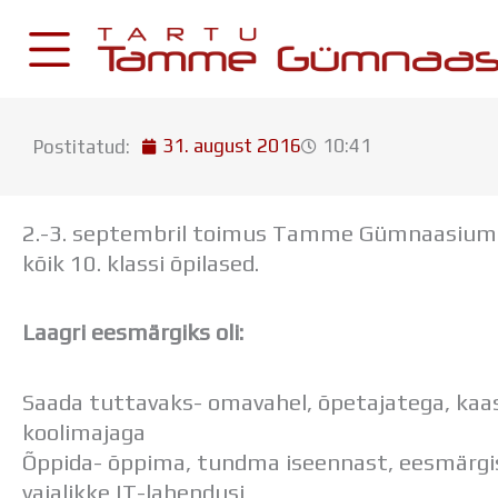
Skip
to
content
31. august 2016
10:41
Postitatud:
KESKKONNAD
Stuudium
2.-3. septembril toimus Tamme Gümnaasiumi 
Postkast
kõik 10. klassi õpilased.
Drive
Laagri eesmärgiks oli:
Tamme TV
Tamme Leht
Kooliraadio
Saada tuttavaks- omavahel, õpetajatega, kaas
Koorilaul
koolimajaga
Õppida- õppima, tundma iseennast, eesmärgi
vajalikke IT-lahendusi