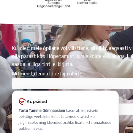
Koolihoone valmimist rahastati Euroopa Liidu Regionaalarengufondist
Kui oled meie õpilane või vilistlane, siis liitu aegsasti vi
olla pärast kooli lõpetamist kursis kõige vajalikuga. 
saada ja liiga tihti ei kirjuta.
Mitmenda lennu lõpetaja oled?
Sisesta e-mail, millega liitud
Küpsised
Tartu Tamme Gümnaasium
kasutab küpsiseid
eelkõige veebilehe külastatavuse statistika
jälgimiseks ning kliendisõbraliku lisafunktsionaalsuse
pakkumiseks.