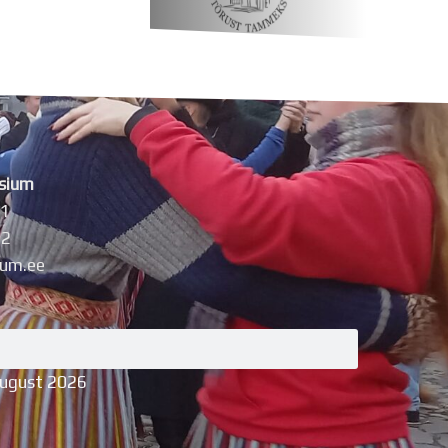
sium
11
42
um.ee
august 2026